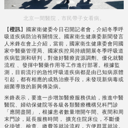
北京一間醫院，市民帶子女看病。
【
橙訊
】國家衛健委今日召開記者會，介紹冬季呼
吸道疾病防治有關情況。國家衛生健康委新聞發言
人米鋒在會上介紹，當前，國家衛生健康委會同國
家中醫藥管理局、國家疾控局持續開展冬季呼吸道
疾病監測和研判，對做好醫療資源調劑、優化就醫
流程 、發揮中醫藥作用等工作進行部署。根據監
測，目前流行的急性呼吸道疾病都是由已知病原體
引起，都有相應的成熟治療手段，未發現新病毒或
細菌導致的新興傳染病。
米鋒表示，要進一步增加醫療服務供給，推進中醫
醫院、婦幼保健院等各級各類醫療機構兒科門診
「應開盡開」，根據患者數量增開午間、夜間和周
末門診，延長服務時間， 擴充住院床位，不斷優
化掛號、檢查、繳費等就診流程，方便群眾就診。