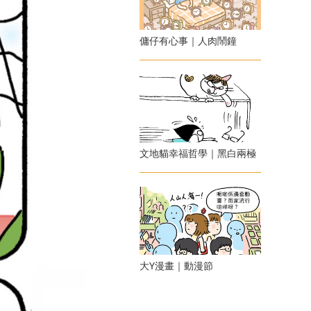
傭仔有心事｜人肉鬧鐘
文地貓幸福哲學｜黑白兩極
大Y漫畫｜動漫節