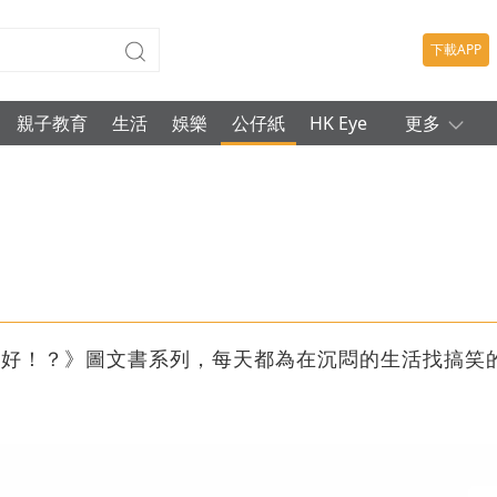
下載APP
親子教育
生活
娛樂
公仔紙
HK Eye
更多
真好！？》圖文書系列，每天都為在沉悶的生活找搞笑