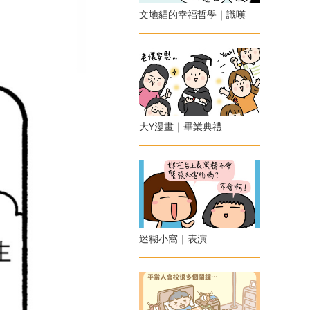
文地貓的幸福哲學｜識嘆
大Y漫畫｜畢業典禮
迷糊小窩｜表演