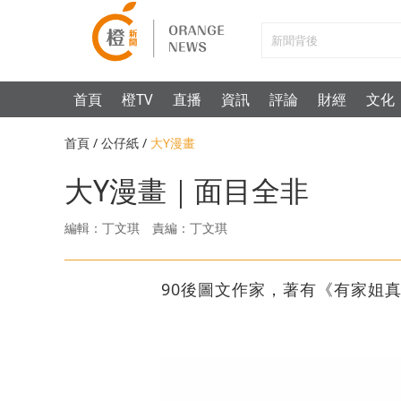
首頁
橙TV
直播
資訊
評論
財經
文化
首頁
/
公仔紙
/
大Y漫畫
大Y漫畫｜面目全非
編輯：丁文琪
責編：丁文琪
90後圖文作家，著有《有家姐