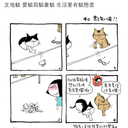
文地貓 愛貓寫貓畫貓 生活要有貓態度