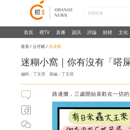
首頁
橙TV
直播
資訊
評論
財經
文化
首頁
/
公仔紙
/
路邊攤
迷糊小窩｜你有沒有「嗒
編輯：丁文琪
責編：丁文琪
路邊攤，三歲開始喜歡在一切的