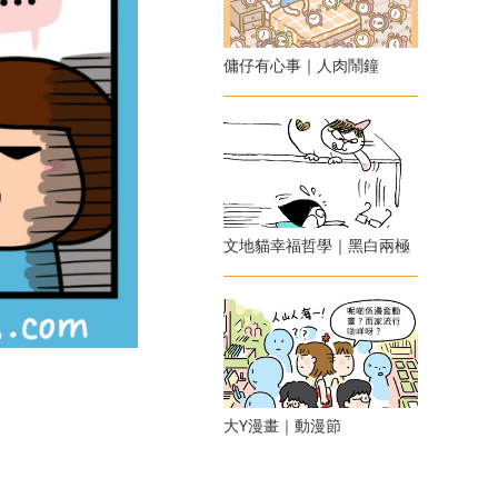
傭仔有心事｜人肉鬧鐘
文地貓幸福哲學｜黑白兩極
大Y漫畫｜動漫節