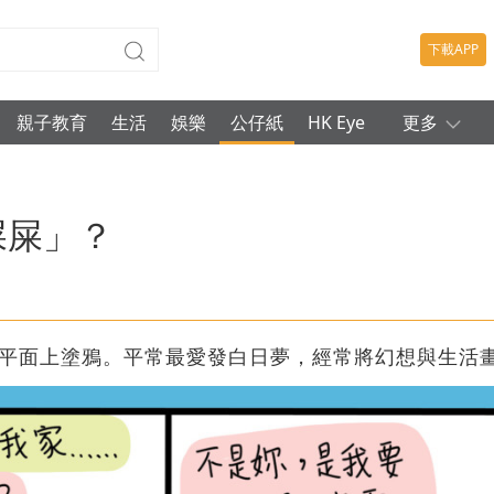
下載APP
親子教育
生活
娛樂
公仔紙
HK Eye
更多
屎屎」？
平面上塗鴉。平常最愛發白日夢，經常將幻想與生活