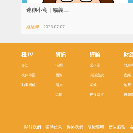
迷糊小窩｜貓義工
路邊攤
| 2026.07.07
橙TV
資訊
評論
財
專訪
港聞
議事堂
財經
視頻專題
國際
有話直說
產經
動畫圖解
兩岸
圍爐
地產
區間
投投是道
搵錢
關於我們
招聘信息
聯絡我們
版權聲明
廣告服務