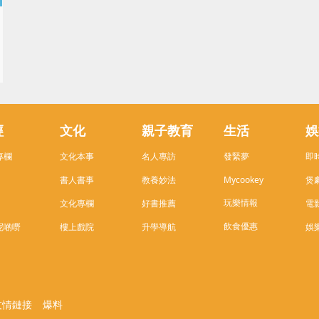
經
文化
親子教育
生活
娛
專欄
文化本事
名人專訪
發緊夢
即
書人書事
教養妙法
Mycookey
煲
玩樂情報
文化專欄
好書推薦
電
飲食優惠
呢啲嘢
樓上戲院
升學導航
娛
友情鏈接
爆料