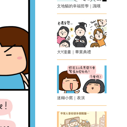
文地貓的幸福哲學｜識嘆
大Y漫畫｜畢業典禮
迷糊小窩｜表演