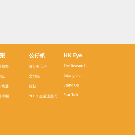
樂
公仔紙
HK Eye
The Reason I
時娛樂
傭仔有心事
Live in HK
Intangible
劇誌
文地貓
Cultural
Stand Up
Heritage of
影快遞
腔叔
Hong Kong
Star Talk
樂專欄
YO!' s 生活漫畫式