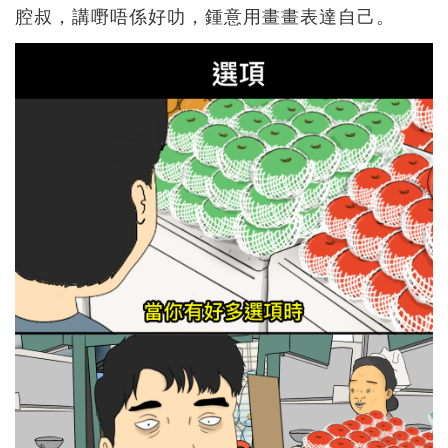
腔叔，講嘢唔係好叻，鍾意用畫畫表達自己。