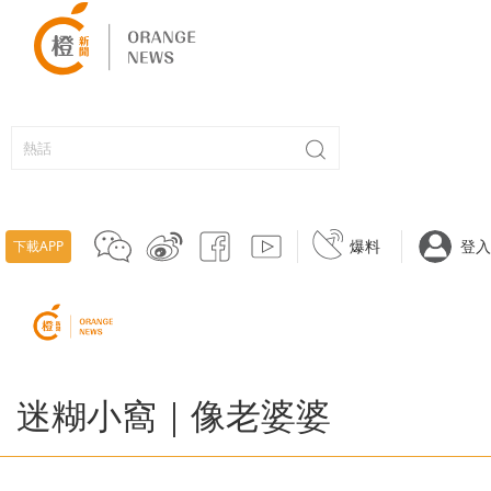
爆料
登入
下載APP
迷糊小窩｜像老婆婆