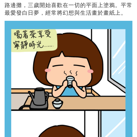
路邊攤，三歲開始喜歡在一切的平面上塗鴉。平常
最愛發白日夢，經常將幻想與生活畫於畫紙上。