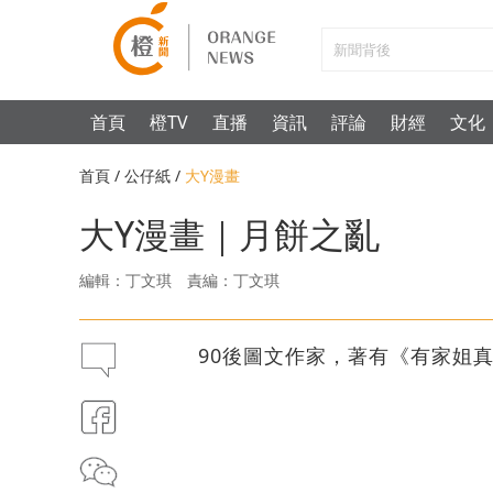
首頁
橙TV
直播
資訊
評論
財經
文化
首頁
/
公仔紙
/
大Y漫畫
大Y漫畫｜月餅之亂
編輯：丁文琪
責編：丁文琪
90後圖文作家，著有《有家姐