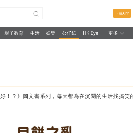
下載APP
親子教育
生活
娛樂
公仔紙
HK Eye
更多
真好！？》圖文書系列，每天都為在沉悶的生活找搞笑