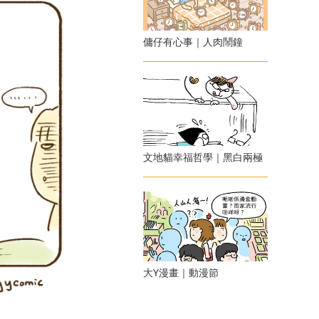
傭仔有心事｜人肉鬧鐘
文地貓幸福哲學｜黑白兩極
大Y漫畫｜動漫節