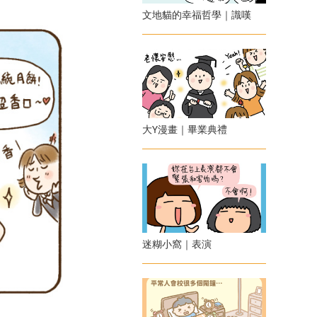
文地貓的幸福哲學｜識嘆
大Y漫畫｜畢業典禮
迷糊小窩｜表演