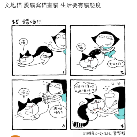
文地貓 愛貓寫貓畫貓 生活要有貓態度