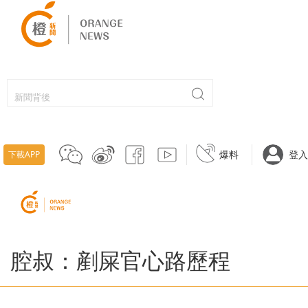
爆料
登入
下載APP
腔叔：剷屎官心路歷程