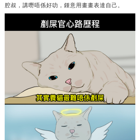
腔叔，講嘢唔係好叻，鍾意用畫畫表達自己。