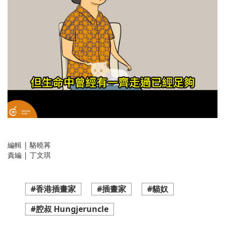
編輯 | 駱曉苒
責編 | 丁文琪
#香港插畫家
#插畫家
#貓奴
#腔叔 Hungjeruncle