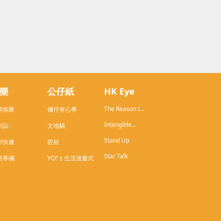
樂
公仔紙
HK Eye
The Reason I
時娛樂
傭仔有心事
Live in HK
Intangible
劇誌
文地貓
Cultural
Stand Up
Heritage of
影快遞
腔叔
Hong Kong
Star Talk
樂專欄
YO!' s 生活漫畫式