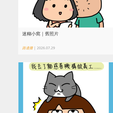
迷糊小窩｜舊照片
路邊攤
| 2026.07.29