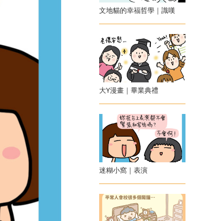
文地貓的幸福哲學｜識嘆
大Y漫畫｜畢業典禮
迷糊小窩｜表演