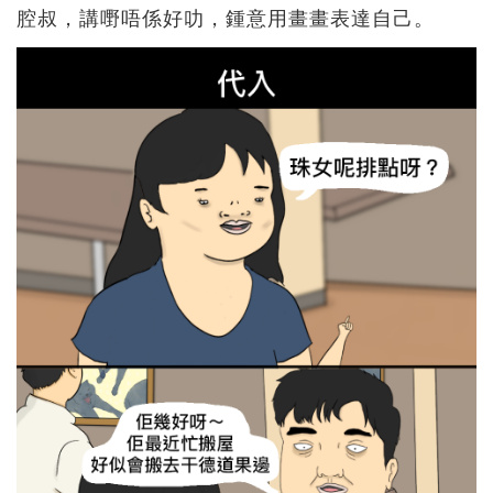
腔叔，講嘢唔係好叻，鍾意用畫畫表達自己。