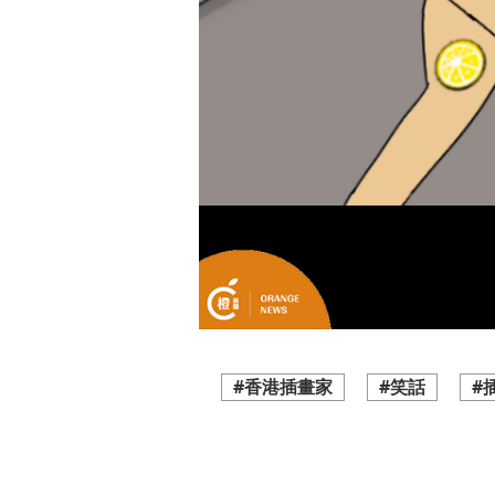
#香港插畫家
#笑話
#