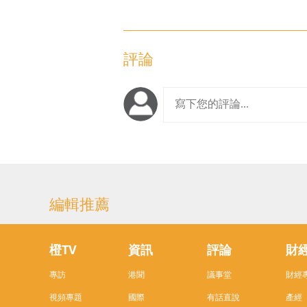
評論
編輯推薦
橙TV
資訊
評論
財
專訪
港聞
議事堂
財經
視頻專題
國際
有話直說
產經