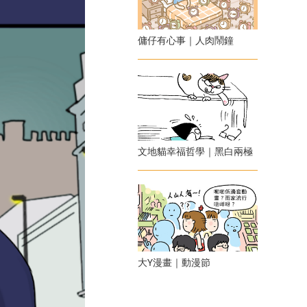
傭仔有心事｜人肉鬧鐘
文地貓幸福哲學｜黑白兩極
大Y漫畫｜動漫節