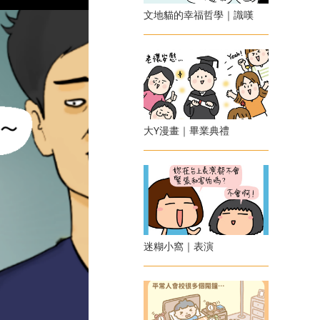
文地貓的幸福哲學｜識嘆
大Y漫畫｜畢業典禮
迷糊小窩｜表演