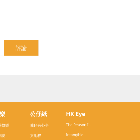
評論
樂
公仔紙
HK Eye
The Reason I
時娛樂
傭仔有心事
Live in HK
Intangible
劇誌
文地貓