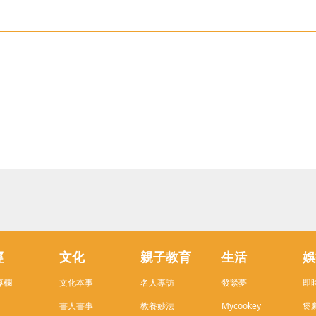
經
文化
親子教育
生活
娛
專欄
文化本事
名人專訪
發緊夢
即
書人書事
教養妙法
Mycookey
煲