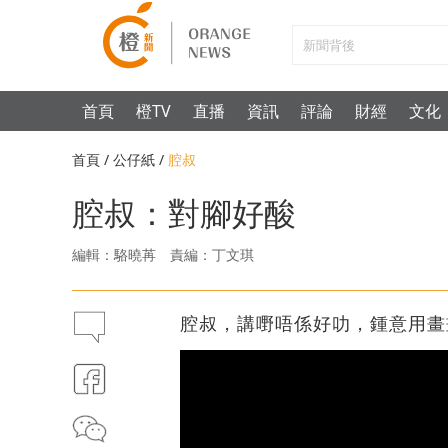
首頁
橙TV
直播
資訊
評論
財經
文化
首頁
/
公仔紙
/
腔叔
腔叔：對腳好酸
編輯：駱曉苒
責編：丁文琪
腔叔，講嘢唔係好叻，鍾意用畫