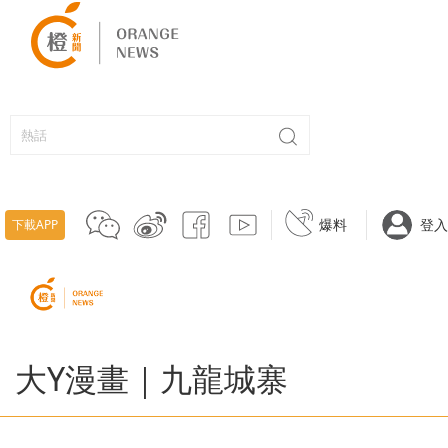
爆料
登入
下載APP
大Y漫畫｜九龍城寨