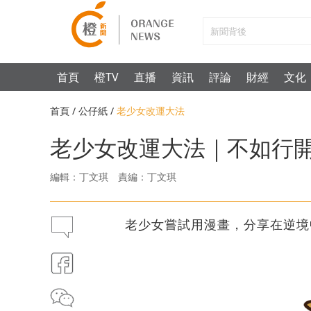
首頁
橙TV
直播
資訊
評論
財經
文化
首頁
/
公仔紙
/
老少女改運大法
老少女改運大法｜不如行
編輯：丁文琪
責編：丁文琪
老少女嘗試用漫畫，分享在逆境