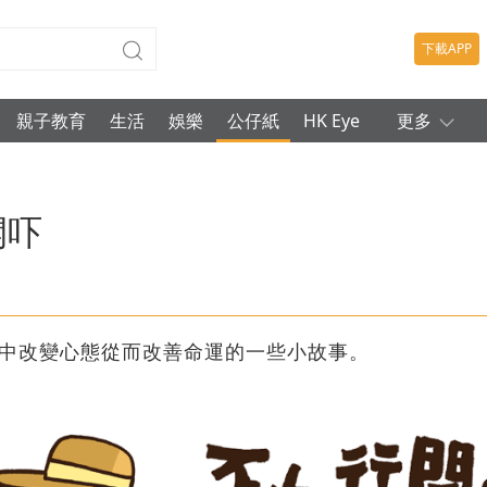
下載APP
親子教育
生活
娛樂
公仔紙
HK Eye
更多
開吓
中改變心態從而改善命運的一些小故事。