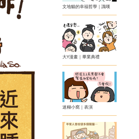
文地貓的幸福哲學｜識嘆
大Y漫畫｜畢業典禮
迷糊小窩｜表演