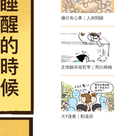
傭仔有心事｜人肉鬧鐘
文地貓幸福哲學｜黑白兩極
大Y漫畫｜動漫節