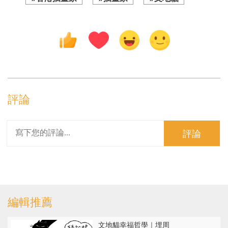
評論
評論
編輯推薦
文地貓幸福哲學｜埋周