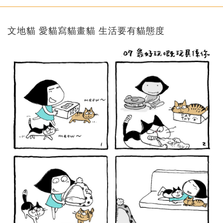
文地貓 愛貓寫貓畫貓 生活要有貓態度