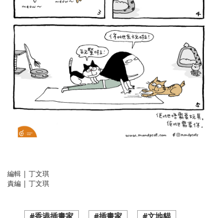
編輯 | 丁文琪
責編 | 丁文琪
#香港插畫家
#插畫家
#文地貓