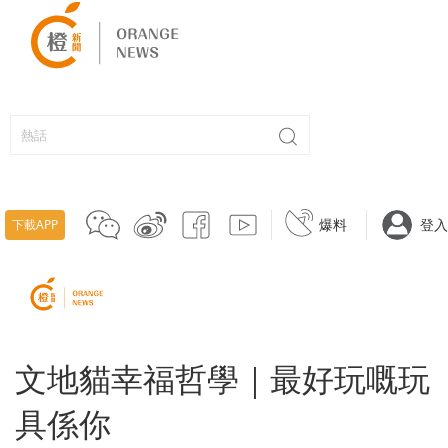
爆料
登入
下載APP
文地貓幸福哲學｜最好玩嘅玩
具係你