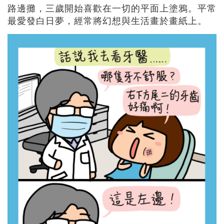
路邊攤，三歲開始喜歡在一切的平面上塗鴉。平常
最愛發白日夢，經常將幻想與生活畫於畫紙上。