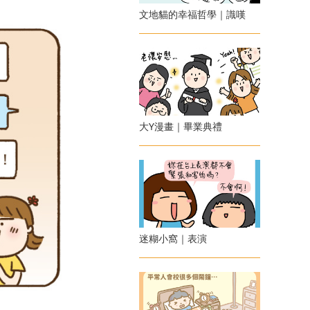
文地貓的幸福哲學｜識嘆
大Y漫畫｜畢業典禮
迷糊小窩｜表演