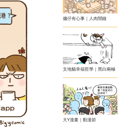
傭仔有心事｜人肉鬧鐘
文地貓幸福哲學｜黑白兩極
大Y漫畫｜動漫節