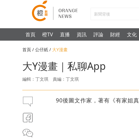
首頁
橙TV
直播
資訊
評論
財經
文化
首頁
/
公仔紙
/
大Y漫畫
大Y漫畫｜私聊App
編輯：丁文琪
責編：丁文琪
90後圖文作家，著有《有家姐