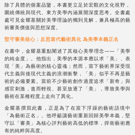
除了具體的個案品鑒，本書更立足於宏觀的文化視野，
圍繞傳統與現代、東方美學內涵展開深度思考。全書處
處可見金耀基關於美學理論的獨到見解，兼具極高的藝
術審美價值與思想深度。
堅守審美核心：反思當代藝術異化 為美學本義正名
在書中，金耀基重點闡述了其核心美學理念——「美學
的純金度」。他指出，美學的本源本應以求「美」、表
現「美」為藝術的核心靈魂；然而，當下藝術界深受現
代主義與後現代主義的浪潮衝擊，「美」似乎不再是藝
術的必備要素。當前不少藝術創作過度追求「新奇」與
感官刺激，進而輕視、甚至放逐了「美」，導致美學與
藝術在某種程度上走向了異化。
金耀基撰寫此書，正是為了在當下浮躁的藝術語境中
「為藝術正名」。他呼籲讓藝術重新回歸美學本義，堅
守以「審美」為核心評判藝術高低的標準，捍衛藝術應
有的純粹與高度。