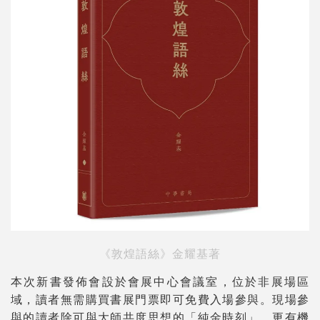
《敦煌語絲》金耀基著
本次新書發佈會設於會展中心會議室，位於非展場區
域，讀者無需購買書展門票即可免費入場參與。現場參
與的讀者除可與大師共度思想的「純金時刻」，更有機