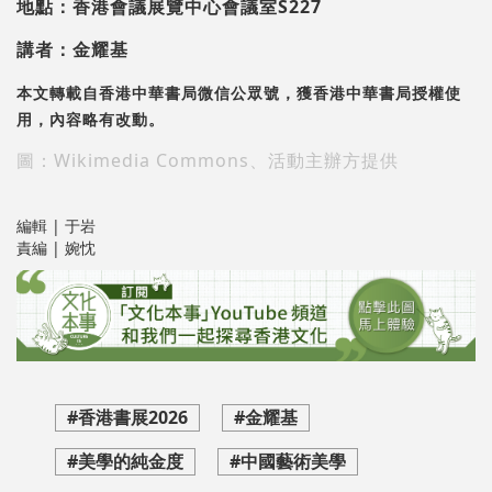
地點：香港會議展覽中心會議室S227
講者：金耀基
本文轉載自香港中華書局微信公眾號，獲
香港中華書局
授權使
用，內容略有改動。
圖：Wikimedia Commons、活動主辦方提供
編輯 | 于岩
責編 | 婉忱
#香港書展2026
#金耀基
#美學的純金度
#中國藝術美學