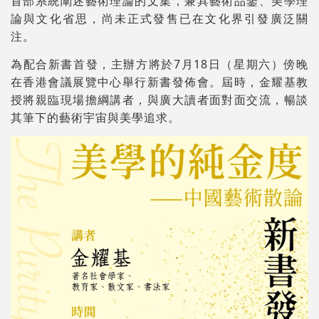
首部系統闡述藝術理論的文集，兼具藝術品鑒、美學理
論與文化省思，尚未正式發售已在文化界引發廣泛關
注。
為配合新書首發，主辦方將於7月18日（星期六）傍晚
在香港會議展覽中心舉行新書發佈會。屆時，金耀基教
授將親臨現場擔綱講者，與廣大讀者面對面交流，暢談
其筆下的藝術宇宙與美學追求。