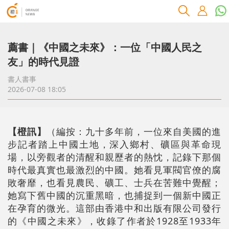
薦書｜《中國之未來》：一位「中國人民之
友」的時代見證
書人書事
2026-07-08 18:05
【橙訊】
（編按：九十多年前，一位來自美國的進
步記者踏上中國土地，深入鄉村、礦區與革命現
場，以旁觀者的清醒和親歷者的熱忱，記錄下那個
時代最真實也最激烈的中國。她看見軍閥官僚的腐
敗奢靡，也看見農民、礦工、士兵在苦難中覺醒；
她寫下舊中國的沉重黑暗，也捕捉到一個新中國正
在孕育的微光。這部由香港中和出版有限公司發行
的《中國之未來》，收錄了作者於1928至1933年