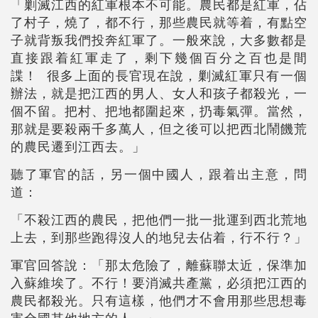
「剿滅江西的紅軍根本不可能。農民都是紅軍，佔
了村子，燒了，都不行，那些農民就等着，有點空
子就背叛我們投奔紅軍了。一般來說，大多數都是
直接跟着紅軍走了，剩下幾個百分之百也是間
諜！ 很多上面的長官現在說，剿滅紅軍只有一個
辦法，就是把江西的男人、女人和孩子都殺光，一
個不留。把村、把地都圍起來，扔毒氣彈。當然，
那就是要殺兩千多萬人，但之後可以把西北鬧饑荒
的農民遷到江西去。」
聽了軍官的話，另一個中國人，跟着出主意，問
道：
「不殺江西的農民，把他們一批一批運到西北荒地
上去，到那些跑得沒人的地兒去佔着，行不行？」
軍官回答說：「那太危險了，離蘇聯太近，保準加
入蘇維埃了。不行！要消滅共產黨，必須把江西的
農民都殺光。只有這樣，他們才不會用那些思想毒