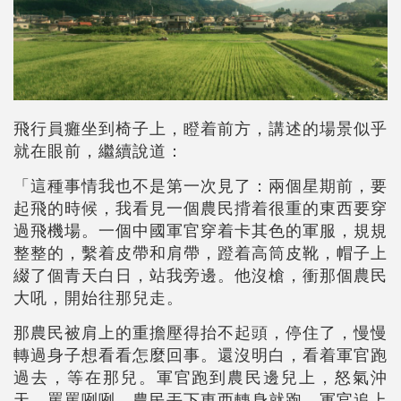
飛行員癱坐到椅子上，瞪着前方，講述的場景似乎
就在眼前，繼續說道：
「這種事情我也不是第一次見了：兩個星期前，要
起飛的時候，我看見一個農民揹着很重的東西要穿
過飛機場。一個中國軍官穿着卡其色的軍服，規規
整整的，繫着皮帶和肩帶，蹬着高筒皮靴，帽子上
綴了個青天白日，站我旁邊。他沒槍，衝那個農民
大吼，開始往那兒走。
那農民被肩上的重擔壓得抬不起頭，停住了，慢慢
轉過身子想看看怎麼回事。還沒明白，看着軍官跑
過去，等在那兒。軍官跑到農民邊兒上，怒氣沖
天，罵罵咧咧。農民丟下東西轉身就跑，軍官追上