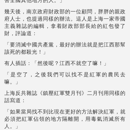
害全國其他地方的人。」
幾天後，南京政府財政部的一位顧問，胖胖的親政
府人士，也提過同樣的辦法。這人是上海一家帝國
主義雜誌的編輯，拿着財政部部長給的紅包發了
財，評論道：
「要消滅中國共產黨，最好的辦法就是把江西那幫
該死的都殺光！」
有人插話：「然後呢？江西不就空了嘛！」
「是空了，之後我們可以找不是紅軍的農民去
嘛。」
上海反共雜誌《鎮壓紅軍雙月刊》二月刊用同樣的
話寫道：
「如果當局找不到比現在更好的方法解決紅軍，就
必須把紅軍佔領的地方隔離開，用毒氣消滅所有
人。」