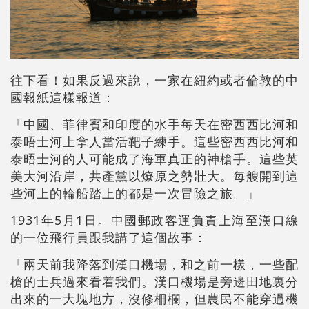
往下看！如果反過來說，一家在紐約或者倫敦的中
國報紙這樣報道：
「中國、菲律賓和印度的水手每天在密西西比河和
泰晤士河上拿人當活靶子練手。這些密西西比河和
泰晤士河的人可能成了海軍真正的神槍手。這些英
美大河沿岸，共產黨以燎原之勢壯大。每艘開到這
些河上的輪船踏上的都是一次冒險之旅。」
1931年5月1日。中國郵政客運負責上海至漢口線
的一位飛行員跟我講了這個故事：
「兩天前我降落到漢口機場，和之前一樣，一些配
槍的士兵過來看着我們。漢口機場是旁邊田地裏分
出來的一大塊地方，沒修柵欄，但農民不能穿過機