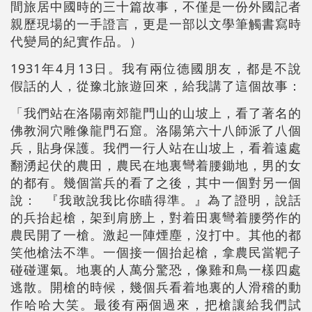
間旅居中國時的三十篇故事，不僅是一份外國記者
親歷現場的一手證言，更是一部以文學筆觸書寫時
代變局的紀實作品。）
1931年4月13日。我有兩位德國朋友，都是不說
假話的人，從豫北旅遊回來，給我講了這個故事：
「我們站在洛陽南郊龍門山的山坡上，看了著名的
佛教洞穴雕像龍門石窟。洛陽第六十八師派了八個
兵，貼身保護。我們一行人站在山坡上，看着遠處
翻湧起伏的農田，農民在地裏彎着腰鋤地，男的女
的都有。幾個當兵的看了之後，其中一個對另一個
說： 『我敢說我比你瞄得準。』為了證明，說話
的兵抬起槍，架到肩膀上，對着田裏彎着腰勞作的
農民開了一槍。激起一陣煙塵，沒打中。其他的都
笑他槍法不準。一個接一個抬起槍，拿農民當靶子
碰碰運氣。地裏的人萬分驚恐，像雞和鳥一樣四處
逃散。開槍的時候，幾個兵看着地裏的人滑稽的動
作哈哈大笑。最後有兩個過來，把槍讓給我們試