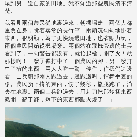
場到另一邊自家的田地。我不知道那些農民清不清
楚。
我看見兩個農民從地裏過來，朝機場走。兩個人都
重負在身，挑着尋常的長竹竿，兩頭沉甸甸地掛着
東西。很明顯，為了更快繞過田地，也省點力氣，
兩個農民開始從機場穿。兩個站在飛機旁邊的士兵
看到了，一句警告都沒有，就抬起槍，開了火！就
那樣啊！一發子彈打中了一個農民的腳，另一發打
中了揹的東西。兩人大吃一驚，停住，往我們這邊
看。士兵朝那兩人跑過去，邊跑邊叫，揮舞手裏的
槍。農民扔下揹的東西，愣了幾秒，撒腿跑了，消
失在地裏。兩個士兵跑過去，用刺刀把那幾捆東西
戳開，翻了翻，剩下的東西都點火燒了。」