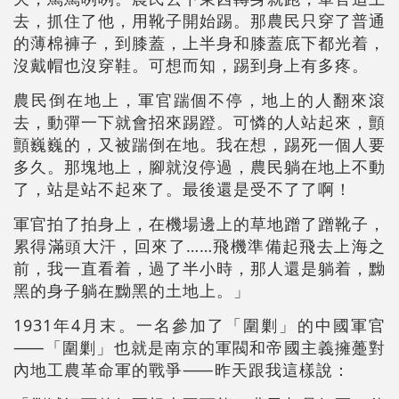
去，抓住了他，用靴子開始踢。那農民只穿了普通
的薄棉褲子，到膝蓋，上半身和膝蓋底下都光着，
沒戴帽也沒穿鞋。可想而知，踢到身上有多疼。
農民倒在地上，軍官踹個不停，地上的人翻來滾
去，動彈一下就會招來踢蹬。可憐的人站起來，顫
顫巍巍的，又被踹倒在地。我在想，踢死一個人要
多久。那塊地上，腳就沒停過，農民躺在地上不動
了，站是站不起來了。最後還是受不了了啊！
軍官拍了拍身上，在機場邊上的草地蹭了蹭靴子，
累得滿頭大汗，回來了……飛機準備起飛去上海之
前，我一直看着，過了半小時，那人還是躺着，黝
黑的身子躺在黝黑的土地上。」
1931年4月末。一名參加了「圍剿」的中國軍官
⸺「圍剿」也就是南京的軍閥和帝國主義擁躉對
內地工農革命軍的戰爭⸺昨天跟我這樣說：