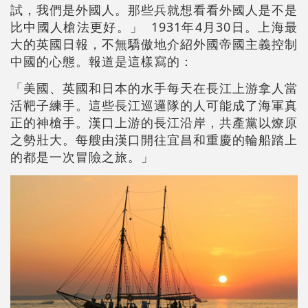
試，我們是外國人。那些兵就想看看外國人是不是
比中國人槍法更好。」 1931年4月30日。上海最
大的英國日報，不無驕傲地介紹外國帝國主義控制
中國的心態。報道是這樣寫的：
「美國、英國和日本的水手每天在長江上游拿人當
活靶子練手。這些長江巡邏隊的人可能成了海軍真
正的神槍手。漢口上游的長江沿岸，共產黨以燎原
之勢壯大。每艘由漢口開往宜昌和重慶的輪船踏上
的都是一次冒險之旅。」