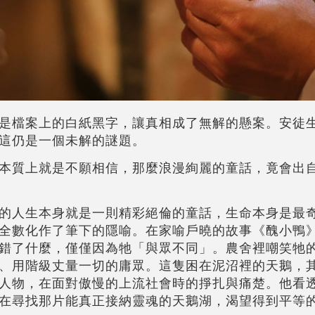
是檔案上的白紙黑字，讓真相成了無解的懸案。安徒
這仍是一個未解的謎題。
本質上就是不願相信，那麼浪漫絢麗的童話，竟會出
的人生本身就是一則精彩絕倫的童話，生命本身是最
全數化作了筆下的隱喻。在家喻戶曉的故事《醜小鴨
錯了什麼，僅僅因為牠「與眾不同」。農舍裡嘲笑牠
、用階級丈量一切的庸眾。這隻困在泥沼裡的天鵝，
人物，在面對傲慢的上流社會時的掙扎與痛楚。他看
在尋找那片能真正接納靈魂的天鵝湖，渴望得到平等