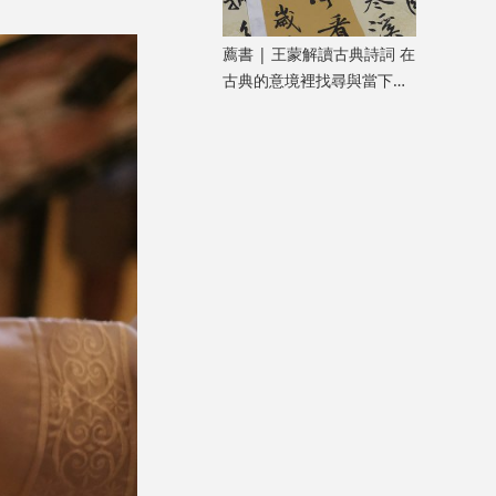
薦書 | 王蒙解讀古典詩詞 在
古典的意境裡找尋與當下共
鳴的「新鮮」