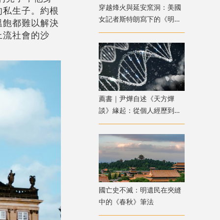
穿越烽火與延安窯洞：美國
的私生子。約根
女記者斯特朗寫下的《明日
溫飽都難以解決
中國》
上流社會的沙
薦書｜尹燁自述《天方燁
談》緣起：從個人經歷到生
命科學普及
國亡史不滅：明遺民在夾縫
中的《春秋》筆法