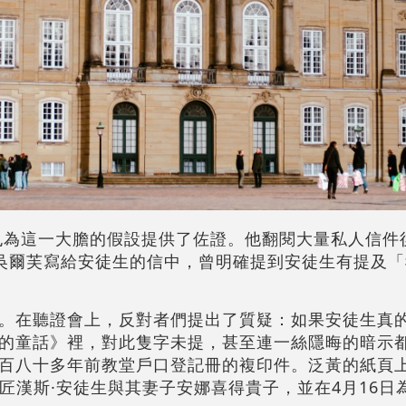
也為這一大膽的假設提供了佐證。他翻閱大量私人信件
特·吳爾芙寫給安徒生的信中，曾明確提到安徒生有提及
。在聽證會上，反對者們提出了質疑：如果安徒生真
的童話》裡，對此隻字未提，甚至連一絲隱晦的暗示
百八十多年前教堂戶口登記冊的複印件。泛黃的紙頁
，鞋匠漢斯·安徒生與其妻子安娜喜得貴子，並在4月16