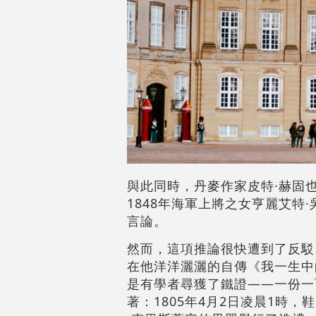
與此同時，丹麥作家皮特·赫固
1848年海軍上將之女亨麗艾
言論。
然而，這項推論很快遭到了反駁
在他洋洋灑灑的自傳《我一生中
是有學者尋獲了鐵證——一份一
著：1805年4月2日凌晨1時