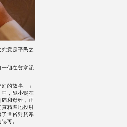
生究竟是平民之
自一個在貧寒泥
奇幻的故事。」
》中，醜小鴨在
的貓和母雞，正
其實精準地投射
透了世俗對貧寒
的認可。