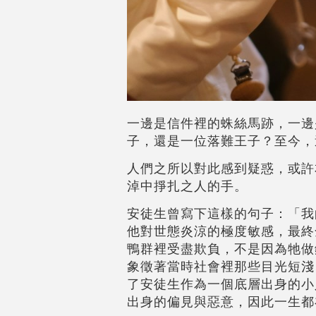
一邊是信件裡的蛛絲馬跡，一邊
子，還是一位落難王子？至今，
人們之所以對此感到疑惑，或許
淖中掙扎之人的手。
安徒生曾寫下這樣的句子：「我
他對世態炎涼的極度敏感，最終
鴨群裡受盡欺負，不是因為牠做
象徵著當時社會裡那些目光短淺
了安徒生作為一個底層出身的小
出身的偏見與惡意，因此一生都