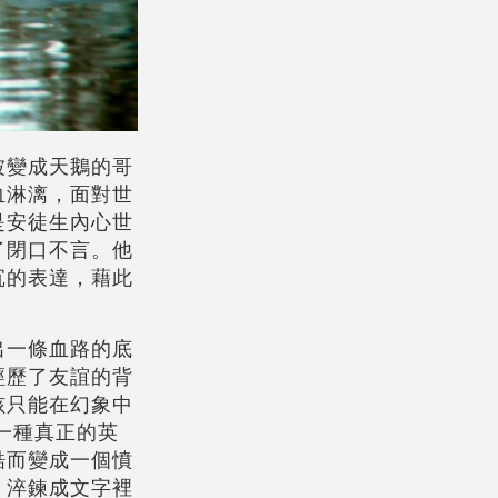
被變成天鵝的哥
血淋漓，面對世
是安徒生內心世
了閉口不言。他
沉的表達，藉此
出一條血路的底
經歷了友誼的背
孩只能在幻象中
一種真正的英
酷而變成一個憤
，淬鍊成文字裡