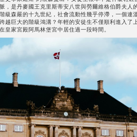
脈，是丹麥國王克里斯蒂安八世與勞爾維格伯爵夫人
階級森嚴的十九世紀，社會流動性幾乎停滯，一個連
跨越巨大的階級鴻溝？年輕的安徒生不僅順利進入了
在皇家宮殿阿馬林堡宮中居住過一段時間。