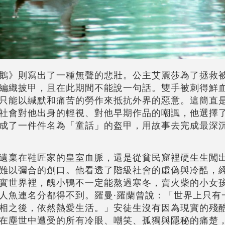
鵝》則寫出了一種無聲的悲壯。公主艾麗莎為了拯救
編織披甲，且在此期間不能說一句話。雙手被刺得鮮
只能以緘默和痛苦的勞作來抵抗外界的惡意。這簡直
社會對他出身的輕視、對他早期作品的嘲諷，他選擇
成了一件件名為「童話」的盔甲，用故事去完成最深
遺棄在鞋匠家的皇室血脈，還是從貧民窟裡硬生生闖
難以彌合的創口。他看透了階級社會的虛偽與冷酷，
實世界裡，醜小鴨不一定能熬過寒冬，賣火柴的小女
人魚連名分都得不到。羅曼·羅蘭曾說：「世界上只有
相之後，依然熱愛生活。」安徒生沒有因為現實的殘
在塵世中遭受的所有冷眼、嘲笑、孤獨與隱秘的痛楚