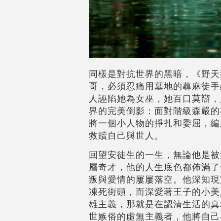
同樣是對抗世界的黑暗，《野天
哥，必須忍痛用墓地的蕁麻徒手
人誣陷她為女巫，她百口莫辯，
界的完美倒影：面對階級森嚴的
將一個小人物的掙扎和委屈，編
救贖自己與世人。
回望安徒生的一生，無論他是被
層奇才，他的人生底色都佈滿了
叛與愛情的屢屢落空。他深知現
凍死街頭，而深愛著王子的小美
雄主義，那就是在認清生活的真
世嫉俗的虛無主義者，他將自己