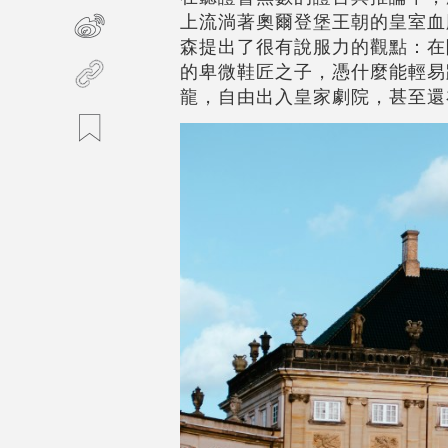
上流淌著奧爾登堡王朝的皇室血
森提出了
很有說服力的觀點：
在
的卑微鞋匠之子，憑什麼能輕易
龍，自由出入皇家劇院，甚至還