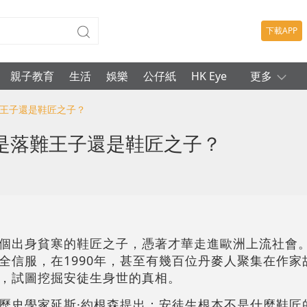
下載APP
親子教育
生活
娛樂
公仔紙
HK Eye
更多
難王子還是鞋匠之子？
是落難王子還是鞋匠之子？
個出身貧寒的鞋匠之子，憑著才華走進歐洲上流社會
全信服，在1990年，甚至有幾百位丹麥人聚集在作家
，試圖挖掘安徒生身世的真相。
歷史學家延斯·約根森提出：安徒生根本不是什麼鞋匠