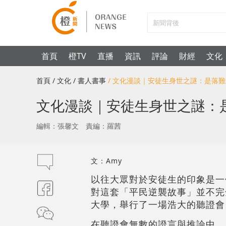
首頁
橙TV
直播
資訊
評論
財經
文化
首頁
/ 文化
/ 書人書事
/ 文化漫談｜安徒生身世之謎：是落
文化漫談｜安徒生身世之謎：
編輯：張馨文
責編：羅茜
文：Amy
以往大眾對於安徒生的印象是一
對這套「平民逆襲故事」並不完
大學，舉行了一場浩大的聽證會
在聽證會無數的證言與推論中，