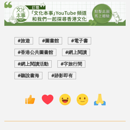
#旅遊
#圖書館
#電子書
#香港公共圖書館
#網上閱讀
#網上閱讀活動
#字旅行間
#聽說書海
#跡影即有