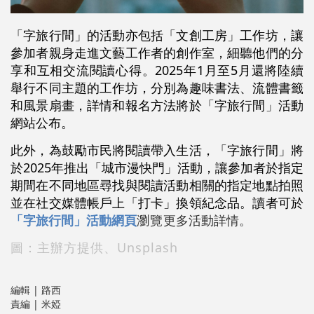
「字旅行間」的活動亦包括「文創工房」工作坊，讓
參加者親身走進文藝工作者的創作室，細聽他們的分
享和互相交流閱讀心得。2025年1月至5月還將陸續
舉行不同主題的工作坊，分別為趣味書法、流體書籤
和風景扇畫，詳情和報名方法將於「字旅行間」活動
網站公布。
此外，為鼓勵市民將閱讀帶入生活，「字旅行間」將
於2025年推出「城市漫快門」活動，讓參加者於指定
期間在不同地區尋找與閱讀活動相關的指定地點拍照
並在社交媒體帳戶上「打卡」換領紀念品。讀者可於
「字旅行間」活動網頁
瀏覽
更多活動詳情。
圖：主辦方提供、Unsplash
編輯 | 路西
責編 | 米婭