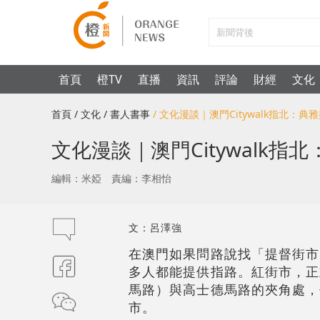
首頁
橙TV
直播
資訊
評論
財經
文化
首頁
/ 文化
/ 書人書事
/ 文化漫談｜澳門Citywalk指北：
文化漫談｜澳門Citywalk
編輯：米婭
責編：李相怡
文：呂澤強
在澳門如果問路說找「提督街市
多人都能提供指路。紅街市，正
馬路）與高士德馬路的夾角處，
市。