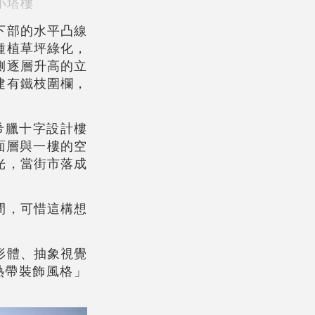
小塔樓
下部的水平凸線
種植草坪綠化，
側逐層升高的立
建有鐵枝圍欄，
希臘十字設計樓
面層與一樓的空
光，當街市落成
間，可惜這構想
形體、抽象視覺
熱帶裝飾風格」