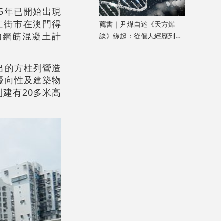
5年已開始出現
紅街市在澳門得
薦書｜尹燁自述《天方燁
項目的鋼筋混凝土計
談》緣起：從個人經歷到生
命科學普及
出的方柱列營造
豎向性及建築物
建有20多米高