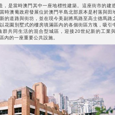
計建造，是當時澳門其中一座地標性建築。這座街市的建
當時澳葡政府發展位於澳門半島北部原本是村落與田
新的道路與街坊，並在現今美副將馬路至高士德馬路
以花園別墅式的樓房填滿區內的各個街區方塊，吸引
族群共同生活的混合型城區，迎接20世紀新的工業
區內的一座重要公共設施。