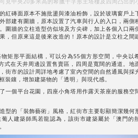
可見中央
20多米高的希臘十字形主塔樓及四周凸出的
的紅磚面原本不施批盪與漆油粉飾，設於玻璃窗戶上
外部建有圍牆，原本設置了汽車與行人的入口，兩側
。圍牆的立柱造型仿似埃及方尖碑，加上各個入口兩
果，但原來這是後來改造的！原本的設計是立柱之間
物矩形平面結構，可以分為55個方形空間，中央以
方式在天井周邊設置售賣區，四周是寬闊的通道。地
，街市的設計周詳地考慮了室內空間的自然通風與採
框裝鑲，增加建築物的「透明」與現代感。
了一個平台花園，四座小角塔用作露天茶座的服務空
造型的「裝飾藝術」風格，紅街市主要彰顯簡潔幾何
生葡人建築師馬若龍認為，該街市建築屬於「澳門的
）。