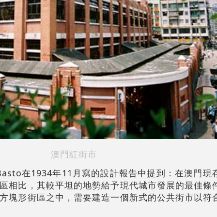
澳門紅街市
rto Basto在1934年11月寫的設計報告中提到：在澳
區相比，其較平坦的地勢給予現代城市發展的最佳條
方塊形街區之中，需要建造一個新式的公共街市以符