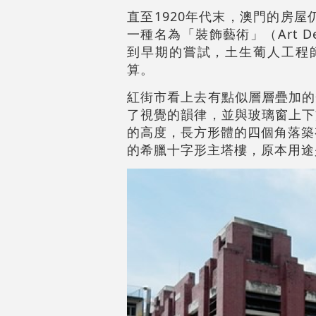
直至1920年代末，澳門的房
一種名為「裝飾藝術」（Art
到早期的嘗試，土生葡人工程師Ber
算。
紅街市看上去有點似層層疊加的
了視覺的韻律，並與玻璃窗上下
的高度，長方形體的四個角落築
的希臘十字形主塔樓，原本用途