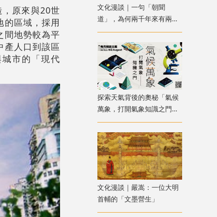
文化漫談｜一句「朝聞
造，原來與20世
道」，為何兩千年來有兩種
地的區域，採用
解讀？
之間地勢較為平
中產人口到該區
與城市的「現代
探索天氣背後的奧秘「氣候
萬象，打開氣象知識之門」
主題書展
文化漫談｜嚴嵩：一位大明
首輔的「文墨營生」