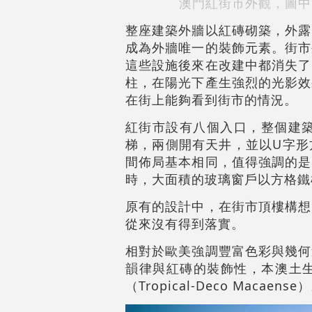
澳門紅街市外觀，圖中
整座建築外牆以紅磚砌築，外露
成為外牆唯一的裝飾元素。街市
這些設施後來在改建中都消失了
柱，在陽光下產生強烈的光影效
在街上能夠看到街市的情況。
紅街市設有八個入口，整個建築
梯，兩側開有天井，並以U字形
間佈局基本相同，值得強調的是
時，大面積的玻璃窗戶以方格鐵
原有的設計中，在街市頂樓構想
從來沒有得到落實。
相對於歐美強調豐富色彩與幾何
韻律與紅磚的裝飾性，本澳土
（Tropical-Deco Macaense