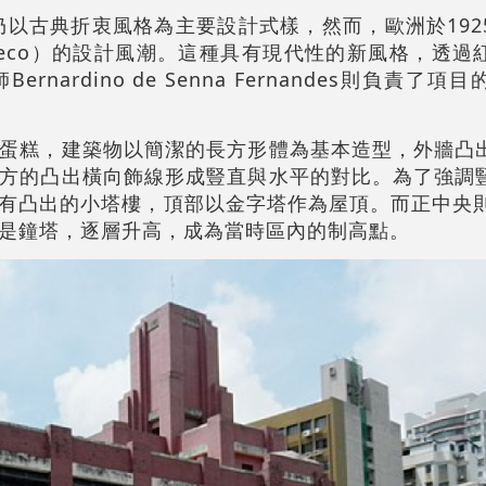
屋仍以古典折衷風格為主要設計式樣，然而，歐洲於192
 Deco）的設計風潮。這種具有現代性的新風格，透過
nardino de Senna Fernandes則負責了
蛋糕，建築物以簡潔的長方形體為基本造型，外牆凸
方的凸出橫向飾線形成豎直與水平的對比。為了強調
有凸出的小塔樓，頂部以金字塔作為屋頂。而正中央則
是鐘塔，逐層升高，成為當時區內的制高點。