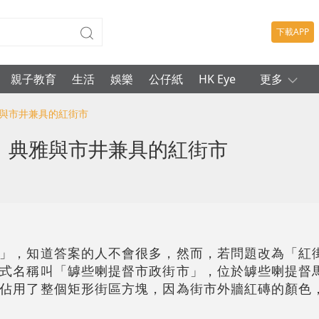
下載APP
親子教育
生活
娛樂
公仔紙
HK Eye
更多
典雅與市井兼具的紅街市
指北：典雅與市井兼具的紅街市
」，知道答案的人不會很多，然而，若問題改為「紅
式名稱叫「罅些喇提督市政街市」，位於罅些喇提督
佔用了整個矩形街區方塊，因為街市外牆紅磚的顏色