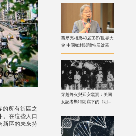
蔡皋亮相第40屆IBBY世界大
會 中國鄉村閱讀特展啟幕
穿越烽火與延安窯洞：美國
女記者斯特朗寫下的《明日
門現存的所有街區之
中國》
件。在這些人口
合新區的未來持