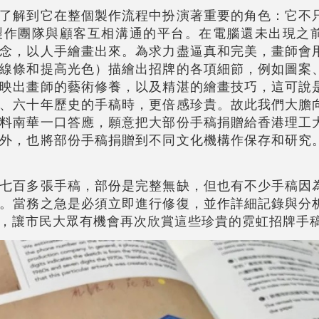
了解到它在整個製作流程中扮演著重要的角色：它不
製作團隊與顧客互相溝通的平台。在電腦還未出現之
念，以人手繪畫出來。為求力盡逼真和完美，畫師會
線條和提高光色）描繪出招牌的各項細節，例如圖案
映出畫師的藝術修養，以及精湛的繪畫技巧，這可說
、六十年歷史的手稿時，更倍感珍貴。故此我們大膽
料南華一口答應，願意把大部份手稿捐贈給香港理工
外，也將部份手稿捐贈到不同文化機構作保存和研究
七百多張手稿，部份是完整無缺，但也有不少手稿因
。當務之急是必須立即進行修復，並作詳細記錄與分
，讓市民大眾有機會再次欣賞這些珍貴的霓虹招牌手