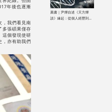
世界紀錄。但由
17年後也逐漸
薦書｜尹燁自述《天方燁
談》緣起：從個人經歷到生
次，我們看見南
命科學普及
了多張碩果僅存
。這個發現使研
史，亦有助我們