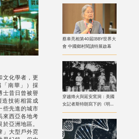
蔡皋亮相第40屆IBBY世界大
會 中國鄉村閱讀特展啟幕
和文化學者，更
稱「南華」）採
博士昔日曾被譽
穿越烽火與延安窯洞：美國
製造技術相當成
女記者斯特朗寫下的《明日
一些先進的城市
中國》
馬來西亞各地考
眼於亞洲地區。
牌」大型戶外霓