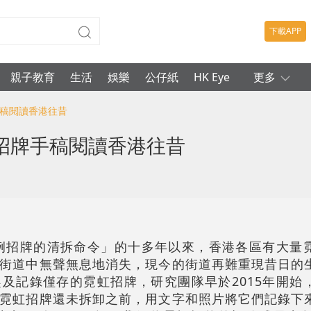
下載APP
親子教育
生活
娛樂
公仔紙
HK Eye
更多
手稿閱讀香港往昔
招牌手稿閱讀香港往昔
違例招牌的清拆命令」的十多年以來，香港各區有大量
街道中無聲無息地消失，現今的街道再難重現昔日的
及記錄僅存的霓虹招牌，研究團隊早於2015年開始
霓虹招牌還未拆卸之前，用文字和照片將它們記錄下