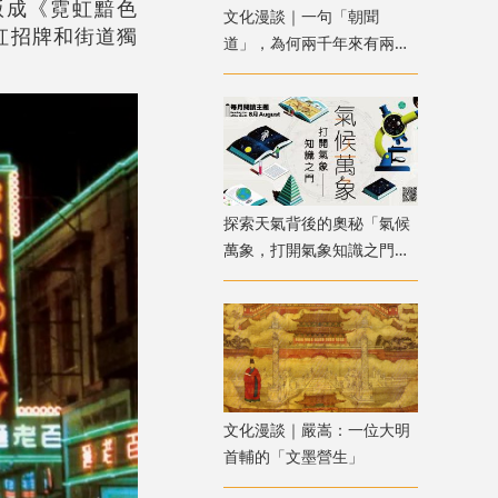
版成《霓虹黯色
文化漫談｜一句「朝聞
虹招牌和街道獨
道」，為何兩千年來有兩種
解讀？
探索天氣背後的奧秘「氣候
萬象，打開氣象知識之門」
主題書展
文化漫談｜嚴嵩：一位大明
首輔的「文墨營生」