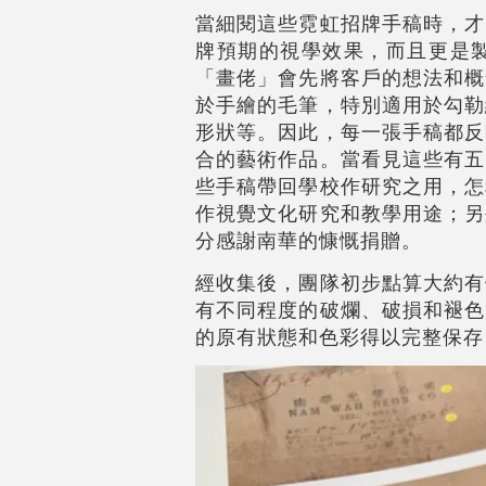
當細閱這些霓虹招牌手稿時，才
牌預期的視學效果，而且更是
「畫佬」會先將客戶的想法和概
於手繪的毛筆，特別適用於勾勒
形狀等。因此，每一張手稿都反
合的藝術作品。當看見這些有五
些手稿帶回學校作研究之用，怎
作視覺文化研究和教學用途；另
分感謝南華的慷慨捐贈。
經收集後，團隊初步點算大約有
有不同程度的破爛、破損和褪色
的原有狀態和色彩得以完整保存