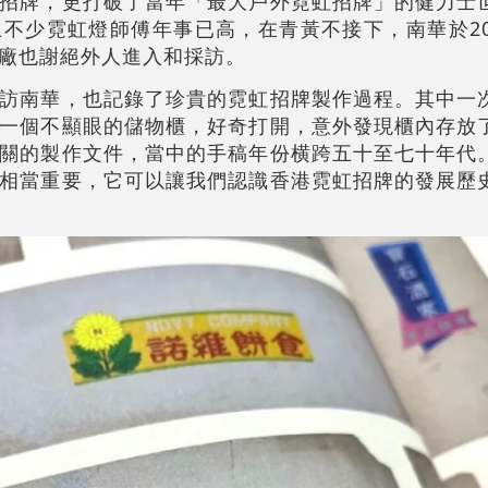
招牌，更打破了當年「最大戶外霓虹招牌」的健力士
不少霓虹燈師傅年事已高，在青黃不接下，南華於20
廠也謝絕外人進入和採訪。
訪南華，也記錄了珍貴的霓虹招牌製作過程。其中一
一個不顯眼的儲物櫃，好奇打開，意外發現櫃內存放
關的製作文件，當中的手稿年份横跨五十至七十年代
相當重要，它可以讓我們認識香港霓虹招牌的發展歷