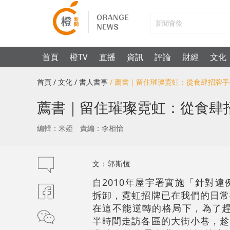
首頁
橙TV
直播
資訊
評論
財經
文化
首頁
/ 文化
/ 書人書事
/ 薦書｜留住璀璨霓虹：從食肆招牌
薦書｜留住璀璨霓虹：從食肆
編輯：米婭
責編：李相怡
文：郭斯恆
自2010年屋宇署實施「針對
拆卸，霓虹招牌已在我們的日常
在這不能逆轉的格局下，為了趕
半時間走訪各區的大街小巷，趁