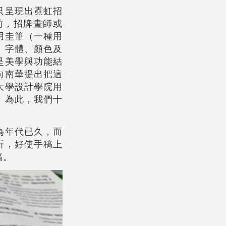
只呈現出霓虹招
前，招牌畫師或
用圭筆（一種用
、字體、顏色及
是美學與功能結
向南華提出把這
大學設計學院用
。為此，我們十
為年代已久，而
析，好使手稿上
稿。