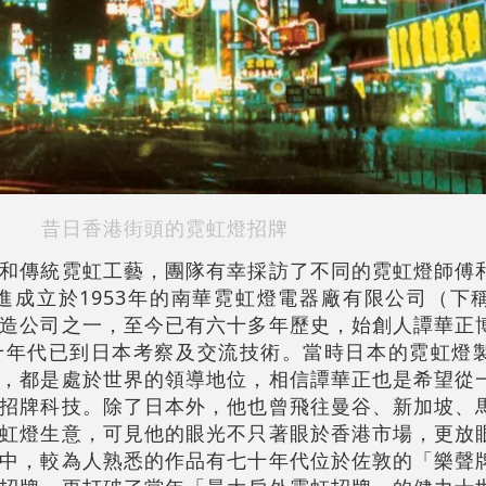
昔日香港街頭的霓虹燈招牌
和傳統霓虹工藝，團隊有幸採訪了不同的霓虹燈師傅
走進成立於1953年的南華霓虹燈電器廠有限公司（下
造公司之一，至今已有六十多年歷史，始創人譚華正
十年代已到日本考察及交流技術。當時日本的霓虹燈
，都是處於世界的領導地位，相信譚華正也是希望從
招牌科技。除了日本外，他也曾飛往曼谷、新加坡、
虹燈生意，可見他的眼光不只著眼於香港市場，更放
中，較為人熟悉的作品有七十年代位於佐敦的「樂聲