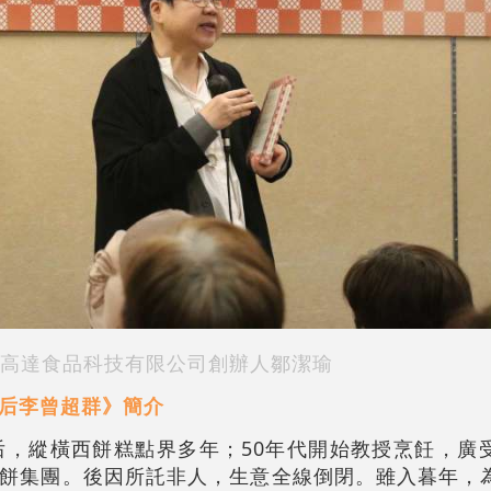
高達食品科技有限公司創辦人鄒潔瑜
后李曾超群》簡介
后，縱橫西餅糕點界多年；50年代開始教授烹飪，廣
餅集團。後因所託非人，生意全線倒閉。雖入暮年，