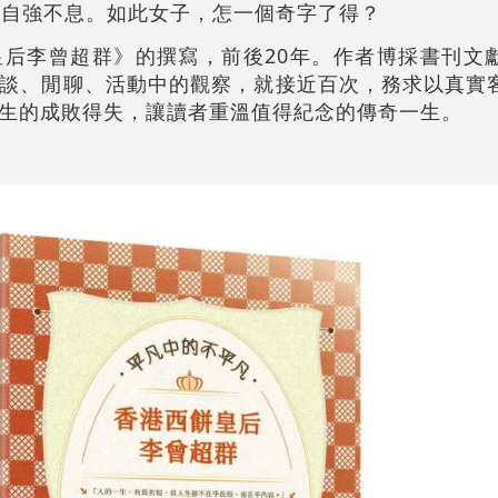
、自強不息。如此女子，怎一個奇字了得？
后李曾超群》的撰寫，前後20年。作者博採書刊文
談、閒聊、活動中的觀察，就接近百次，務求以真實
生的成敗得失，讓讀者重溫值得紀念的傳奇一生。