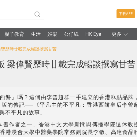
下載APP
親子教育
生活
娛樂
公仔紙
HK Eye
更多
梁偉賢歷時廿載完成暢談撰寫甘苦
版 梁偉賢歷時廿載完成暢談撰寫甘苦
西餅」嗎？這個由李曾超群一手建立的香港糕點品牌
出版的傳記──《平凡中的不平凡：香港西餅皇后李曾
與不平凡的故事。
，本書作者之一、香港中文大學新聞與傳播學院退休教
香港浸會大學中醫藥學院常務副院長李敏、高達食品