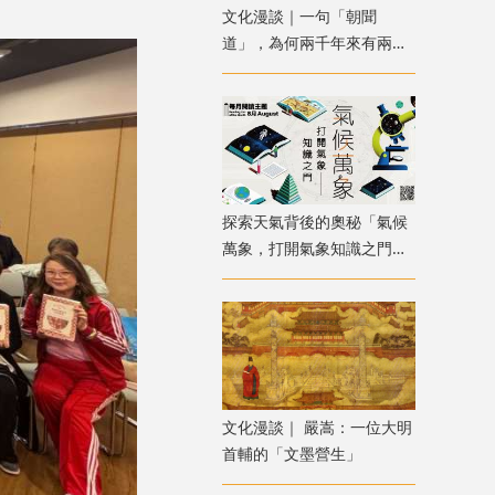
文化漫談｜一句「朝聞
道」，為何兩千年來有兩種
解讀？
探索天氣背後的奧秘「氣候
萬象，打開氣象知識之門」
主題書展
文化漫談｜ 嚴嵩：一位大明
首輔的「文墨營生」