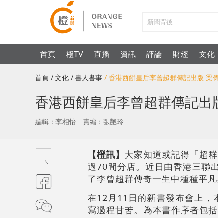
首頁
橙TV
直播
資訊
評論
財經
文化
首頁
/ 文化
/ 書人書事
/ 香港西餅皇后李曾超群傳記出版 
香港西餅皇后李曾超群傳記出
編輯：李相怡
責編：張艷玲
【橙訊】
大家知道或記得「超群
過70間分店。近日由香港三聯
了李曾超群傳奇一生中種種平凡
在12月11日的新書發布會上
寫過程甘苦。為本書作序者包括