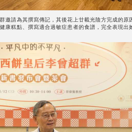
群邀請為其撰寫傳記，其後花上廿載光陰方完成的原
健康糕點、撰寫適合過敏症患者的食譜，完全表現出