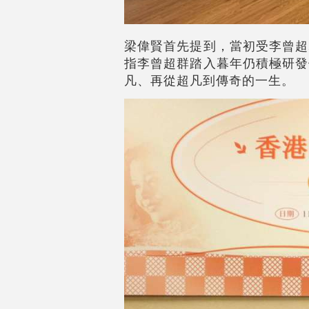
梁偉賢首先提到，當初受李曾超
指李曾超群踏入暮年仍積極研發
凡、再從超凡到傳奇的一生。