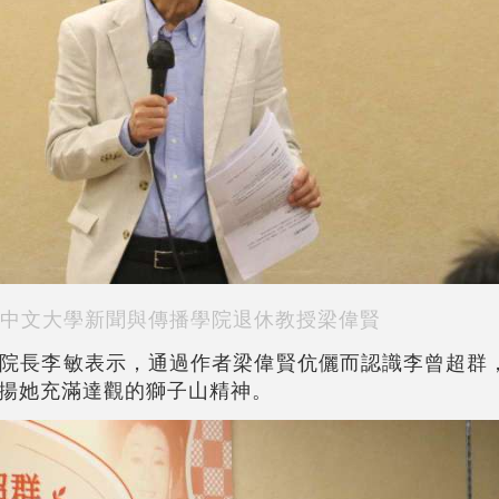
中文大學新聞與傳播學院退休教授梁偉賢
院長李敏表示，通過作者梁偉賢伉儷而認識李曾超群
揚她充滿達觀的獅子山精神。