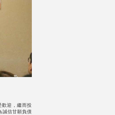
受歡迎，繼而投
為誠信甘願負債