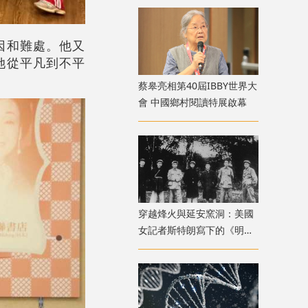
因和難處。他又
她從平凡到不平
蔡皋亮相第40屆IBBY世界大
會 中國鄉村閱讀特展啟幕
穿越烽火與延安窯洞：美國
女記者斯特朗寫下的《明日
中國》