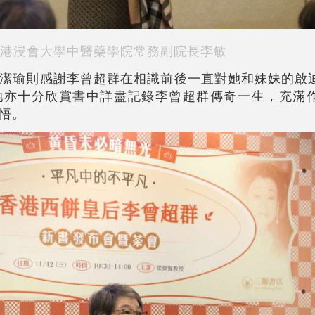
港浸會大學中醫藥學院常務副院長李敏
潔瑜則感謝李曾超群在相識前後一直對她和妹妹的啟
她亦十分欣賞書中詳盡記錄李曾超群傳奇一生，充滿
悟。