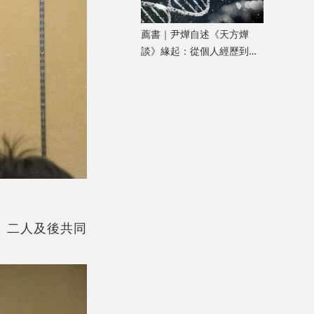
薦書｜尹燁自述《天方燁
談》緣起：從個人經歷到生
命科學普及
，二人及後共同