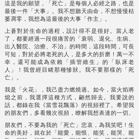
這是我的願望，「死亡」是每個人必經之路，也是
最後一件「大事」。我不想聽天由命，不想慢慢枯
萎凋零，我想為這最後的大事「作主」。
上蒼對於生命的過程，設計得不是很好。當人老
了，都要經過一段很痛苦的「衰弱、退化、生病、
出入醫院、治療、不治」的時間，這段時間，可長
可短，對於必將老死的人，是多大的折磨！萬一不
幸，還可能成為依賴「插管維生」的「臥床老
人」！我曾經目睹那種慘狀。我不要那樣的「死
亡」。
我是「火花」，我己盡力燃燒過。如今，當火焰將
熄之前，我選擇這種方式，翩然歸去。我要說的
話，都錄在我《當雪花飄落》的視頻裡了。希望我
的朋友們，多看幾次視頻，瞭解我想表達的一切。
朋友們，不要為我的「死亡」悲哀，為我笑吧！生
命的美好，就在於「能愛，能恨、能笑，能哭、能