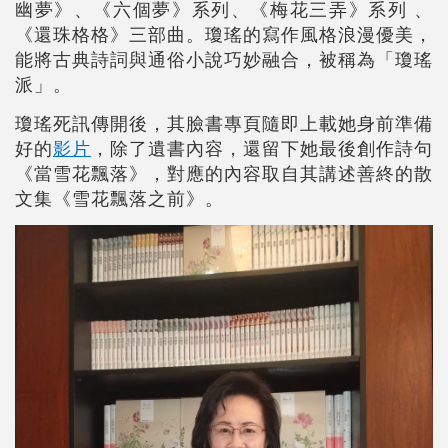
幽夢》、《六個夢》系列、《梅花三弄》系列 、
《還珠格格》三部曲。瓊瑤的寫作風格浪漫優美，
能將古典詩詞與通俗小說巧妙融合，被稱為「瓊瑤
派」。
瓊瑤死訊傳開後，其臉書專頁隨即上載她身前準備
好的
影片
，除了遺書內容，還留下她最後創作詩句
《當雪花飄落》，對應的內容取自其講述善終的散
文集《雪花飄落之前》。