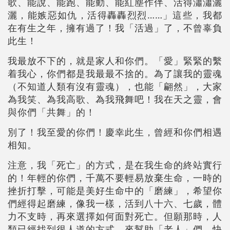
歌、能說、能跑、能動、能紅塵作伴、活得瀟瀟灑
灑，能嫉惡如仇，活得轟轟烈烈……」這些，我都
在有生之年，擁有過了！我「活過」了，不曾辜負
此生！
我最放不下的，就是家人和你們。「愛」緊緊的繫
着我心，你們都是我最最不捨的。為了讓我的靈魂
（不知道人類有沒有靈魂），也能「翩然」，大家
為我笑、為我高歌、為我飛舞吧！我在天之靈，會
與你們「共舞」的！
別了！我至愛的你們！慶幸此生，曾經和你們相遇
相知。
注意，我「死亡」的方式，是在我生命的終站實行
的！年輕的你們，千萬不要輕易放棄生命，一時的
挫折打擊，可能是美好生命中的「磨練」，希望你
們經得起磨練，像我一樣，活到八十六、七歲，體
力不支時，再來選擇如何面對死亡。但願那時，人
類已經找到很人道的方式，來幫助「老人」們，快