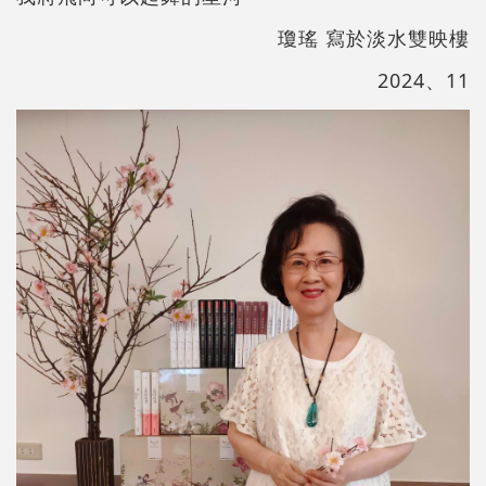
瓊瑤 寫於淡水雙映樓
2024、11