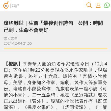
瓊瑤離世｜生前「最後創作詩句」公開：時間
已到，生命不會更好
書人書事
2024-12-04 21:55
【橙訊】
享譽華人圈的知名作家瓊瑤今日（12月4
日）下午約1時22分被發現在淡水住家離世，現場
留有遺書，終年八十六歲。瓊瑤有「言情小說教
母」美譽，身兼知名作家、編劇、製作人等多重身
份。瓊瑤自小熱愛寫作，九歲發表第一篇小說《可
憐的小青》。二十五歲時，她在《皇冠雜誌》發表
正式出道作《窗外》。瓊瑤的小說代表作有《庭院
深深》、《幾度夕陽紅》、《煙雨濛濛》、《一簾