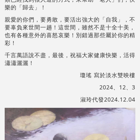
樂的「歸去」！
親愛的你們，要勇敢，要活出強大的「自我」，不
要辜負來世間一趟！這世間，雖然不是十全十美，
也有各種意外的喜怒哀樂！別錯過那些屬於你的精
彩！
千言萬語說不盡，最後，祝福大家健康快樂，活得
瀟瀟灑灑！
瓊瑤 寫於淡水雙映樓
2024、12、3
淑玲代發2024.12.04