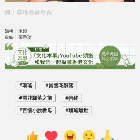
圖：
瓊瑤臉書專頁
編輯 | 米婭
責編 | 張艷玲
#瓊瑤
#當雪花飄落
#雪花飄落之前
#善終
#言情小說教母
#瓊瑤離世