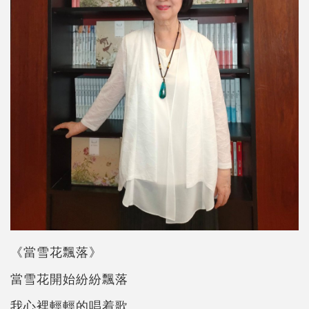
《當雪花飄落》
當雪花開始紛紛飄落
我心裡輕輕的唱着歌