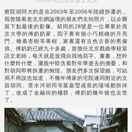
察院胡同大約是在2003年至2006年陸續拆遷的，
我曾隨着老北京網論壇的朋友們去拍照片，以企圖
留下點最後的影像。胡同的28號是一位畢業於燕
京大學的傅奶奶家，院子裏有個小巧精緻的月亮
門，種着杏樹等果樹，家裏還有古色古香的舊傢
俱。傅奶奶已經九十多歲，曾擔任北京戲曲學校當
語文老師，每天就是放飛自我地寫字、畫畫，想幹
什麼幹什麼，灑脫中暗含着對年華逝去的擔憂，和
對胡同即將拆遷的惋惜。朋友們多次探望她，可結
局不用說也知道，不幾年傅家的宅院連同附近的文
昌胡同、受水河胡同等葉嘉瑩成長的場域都拆掉
了，改成了金融街的樓群，傅奶奶幾年後也去世
了。