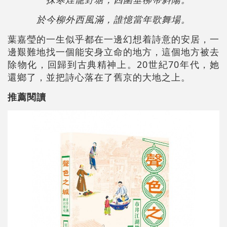
於今柳外西風滿，誰憶當年歌舞場。
葉嘉瑩的一生似乎都在一邊幻想着詩意的安居，一
邊艱難地找一個能安身立命的地方，這個地方被去
除物化，回歸到古典精神上。20世紀70年代，她
還鄉了，並把詩心落在了舊京的大地之上。
推薦閱讀