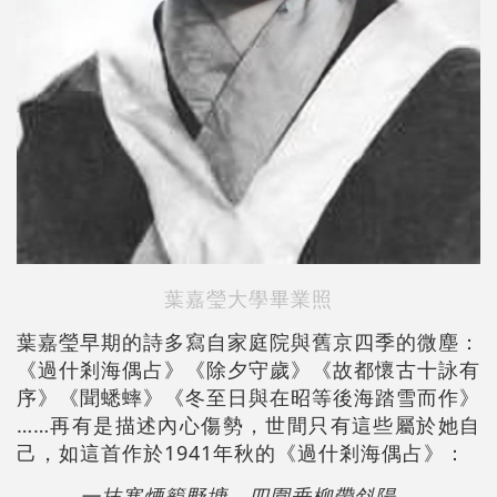
葉嘉瑩大學畢業照
葉嘉瑩早期的詩多寫自家庭院與舊京四季的微塵：
《過什剎海偶占》《除夕守歲》《故都懷古十詠有
序》《聞蟋蟀》《冬至日與在昭等後海踏雪而作》
……再有是描述內心傷勢，世間只有這些屬於她自
己，如這首作於1941年秋的《過什剎海偶占》：
一抹寒煙籠野塘，四圍垂柳帶斜陽。