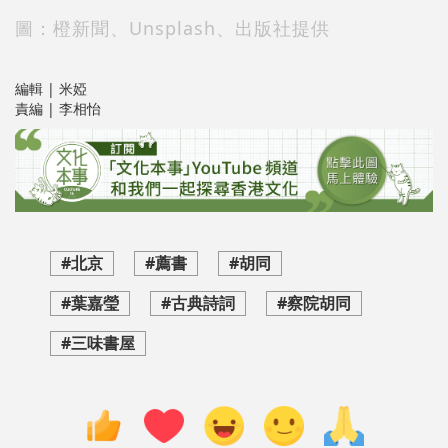
圖：橙新聞、Unsplash、出版社提供
編輯 | 米婭
責編 | 李相怡
#北京
#薦書
#胡同
#葉嘉瑩
#古典詩詞
#察院胡同
#三味書屋