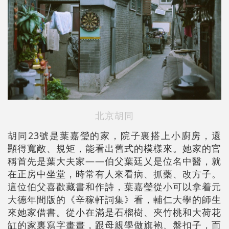
北京胡同
胡同23號是葉嘉瑩的家，院子裏搭上小廚房，還
顯得寬敞、規矩，能看出舊式的模樣來。她家的官
稱首先是葉大夫家——伯父葉廷乂是位名中醫，就
在正房中坐堂，時常有人來看病、抓藥、改方子。
這位伯父喜歡藏書和作詩，葉嘉瑩從小可以拿着元
大德年間版的《辛稼軒詞集》看，輔仁大學的師生
來她家借書。從小在滿是石榴樹、夾竹桃和大荷花
缸的家裏寫字畫畫，跟母親學做旗袍、盤扣子，而