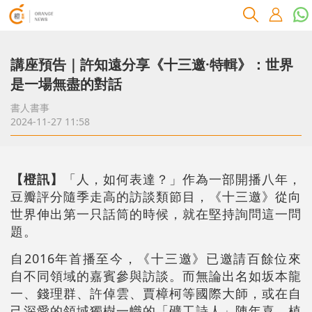
講座預告｜許知遠分享《十三邀·特輯》：世界
是一場無盡的對話
書人書事
2024-11-27 11:58
【橙訊】
「人，如何表達？」作為一部開播八年，
豆瓣評分隨季走高的訪談類節目，《十三邀》從向
世界伸出第一只話筒的時候，就在堅持詢問這一問
題。
自2016年首播至今，《十三邀》已邀請百餘位來
自不同領域的嘉賓參與訪談。而無論出名如坂本龍
一、錢理群、許倬雲、賈樟柯等國際大師，或在自
己深愛的領域獨樹一幟的「礦工詩人」陳年喜、植