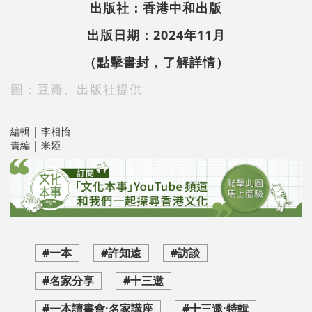
出版社：香港中和出版
出版日期：2024年11月
（點擊書封，了解詳情）
圖：豆瓣、出版社提供
編輯 | 李相怡
責編 | 米婭
#一本
#許知遠
#訪談
#名家分享
#十三邀
#一本讀書會·名家講座
#十三邀·特輯