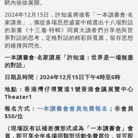
騁內徐徐展開。
2024年12月15日，許知遠將做客「一本讀書會·名
家講座」，攜從多場思想盛宴中精選出十八場對話
的新書《十三邀·特輯》同廣大讀者們分享他與世
界對話的思考，定格對話的精彩與寬廣，留存思想
的碰撞與閃光。
一本讀書會·名家講座「許知遠：世界是一場無盡
的對話」
日期及時間：2024年12月15日下午4時至6時
地點：香港灣仔博覽道1號香港會議展覽中心
Theater1
報名方式：
一本讀書會會員免費報名
；非會員
$50/位
（現場設有以補差價形式成為「一本讀書會」會
員，即可享全年多場同類型活動免費席位，並可即