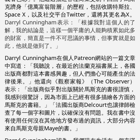
克躋身「億萬富翁階層」的歷程，包括收購特斯拉、
Space X，以及社交平台Twitter，還將其更名為X。
Darryl Cunningham表示：「根據我對這個人的了
解，我的結論是，這樣一個平庸的人能夠積累如此多
的財富，簡直是一件不可思議的事情，但事實就是如
此，他就是做到了。」
Darryl Cunningham在個人Patreon網站的一篇文章
中寫道：「我聽說，在最近的法蘭克福書展上，各國
出版商都對這本書感興趣，但人們擔心可能產生的法
律後果。」他還向《觀察家報》（The Observer）
表示：「出版商似乎對出版關於馬斯克的書很謹慎，
我感到很驚訝，因為市面上已經有很多描繪各方面的
馬斯克的書籍。」「法國出版商Delcourt也讓律師檢
查了每一個字和圖片，以確保沒有問題。我在書中沒
有使用任何沒在其他地方發布過的資訊，大部分內容
來自馬斯克母親Maye的書。」