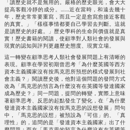
「讀歷史就不是無用的。嚴格的歷史眼光，會大大
提高客觀冷靜的成分。……近在當時，和遠去幾十
年，歷史常常要重寫，而且一定是愈寫愈接近客觀
的真實。」「樣樣事情都要自己學習去判斷。這就
是讀歷史的好處。」歷史學科的生命與價值就是真
實！歷史書籍的閱讀，使顧準對人類社會的發展與
現實的認知與評判更趨歷史態度、現實立場。
這一轉變在顧準思考人類社會發展問題上有清晰的
表現。顧準在學習初期曾思考「為什麼英國等西方
資本主義國家沒有按馬克思所預想的模式發展到社
會主義？」閱讀歷史後，他對這個問題的發問方式
改為「馬克思的預言為什麼沒有在英國等發達國家
成為歷史？」同一問題，提問的轉變，實際上意味
著顧準思考、反思的起點發生了變化，在「為什麼
發達資本主義國家沒有按馬克思的設想發展」問句
中，「馬克思的設想」被預設為「可信」的、「真
理性」的，追問的是「發達資本主義國家」出了什
麼問題；而在「馬克思的預言為什麼沒有在英國等