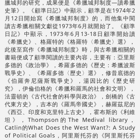
臘城邦的研究，成果便是《希臘城邦制度—讀希臘
史筆》。《顧準日記》中顯示，顧準是在1974年2
月12日開始寫《希臘城邦制度》的，而他集中閱
讀古希臘相關文獻從1973年6月就開始了。《顧準
日記》中顯示，1973年6月13-18日顧準開始讀
《希臘史》、格羅特的《格羅特〈希臘史〉選》，
此後至寫作《希臘城邦制度》時，與古希臘相關的
書籍便成了顧準閱讀的主要內容，主要有：亞里斯
多德的《政治學》，希羅多德的《歷史：希臘波斯
戰爭史》、《希羅多德〈歷史〉選》，修昔底德的
《伯羅奔尼薩斯戰爭史》，湯因比的《歷史研
究》，伊倫伯格的《希臘和羅馬的社會和文明》，
法靈頓的《古代社會的科學與政治》，劍橋的《古
代東方史》，吉本的《羅馬帝國史》，赫羅茲尼的
《西亞、印度和克里特上古史》，霍布斯的《利維
坦》，Thompson的The Medival library，
Catlin的What Does the West Want?: A Study
of Political Goals，阿里斯托芬的《阿里斯托芬