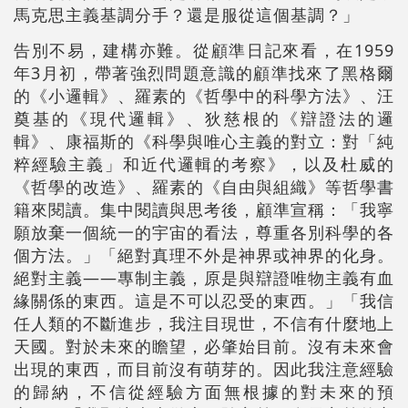
馬克思主義基調分手？還是服從這個基調？」
告別不易，建構亦難。從顧準日記來看，在1959
年3月初，帶著強烈問題意識的顧準找來了黑格爾
的《小邏輯》、羅素的《哲學中的科學方法》、汪
奠基的《現代邏輯》、狄慈根的《辯證法的邏
輯》、康福斯的《科學與唯心主義的對立：對「純
粹經驗主義」和近代邏輯的考察》，以及杜威的
《哲學的改造》、羅素的《自由與組織》等哲學書
籍來閱讀。集中閱讀與思考後，顧準宣稱：「我寧
願放棄一個統一的宇宙的看法，尊重各別科學的各
個方法。」「絕對真理不外是神界或神界的化身。
絕對主義——專制主義，原是與辯證唯物主義有血
緣關係的東西。這是不可以忍受的東西。」「我信
任人類的不斷進步，我注目現世，不信有什麼地上
天國。對於未來的瞻望，必肇始目前。沒有未來會
出現的東西，而目前沒有萌芽的。因此我注意經驗
的歸納，不信從經驗方面無根據的對未來的預