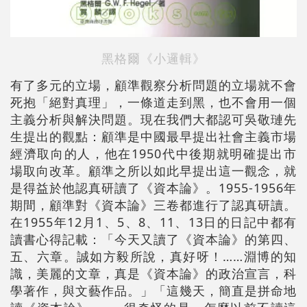
黑格爾《小邏輯》
有了多元的立場，顧準觀察分析問題的立場就不會
死抱「絕對真理」，一條道走到黑，也不會用一個
主義分析與解決問題。現在我們大都認可吳敬璉先
生提出的觀點：顧準是中國最早提出社會主義市場
經濟取向的人，他在1950代中後期就明確提出市
場取向改革。顧準之所以如此早提出這一觀念，就
是得益於他認真研讀了《資本論》。1955-1956年
期間，顧準對《資本論》三卷都進行了認真研讀。
在1955年12月1、5、8、11、13日的日記中都有
讀書心得記載：「今天又讀了《資本論》的第四、
五、六章。誠如方毅所說，真好呀！……淵博的知
識，美麗的文章，真是《資本論》的政治宣言，科
學著作，與文藝作品。」「這幾天，簡直是拼命地