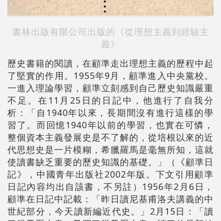
書林出版有限公司出版的《從理想主義到經驗主
義》
歷史書籍的閱讀，在顧準走出理想主義的歷程中起
了堅實的作用。1955年9月，顧準進入中央黨校。
一進入理論學習，顧準立刻感到自己歷史知識嚴重
不足。在11月25日的日記中，他進行了自我分
析：「自1940年以來，長期間沒有進行這樣的學
習了。而回憶1940年以前的學習，也實在可憐，
整個資本主義發展史是不了解的，從培根以來的近
代思想史是一片模糊，希臘羅馬是毫無所知，這就
使讀書缺乏重要的歷史知識的基礎。」（《顧準日
記》，中國青年出版社2002年版。下文引用顧準
日記內容均出自該書，不另註）1956年2月6日，
顧準在日記中記載：「昨日讀尼基甫洛夫講義的中
世紀部分，今天讀新編近代史。」2月15日：「讀