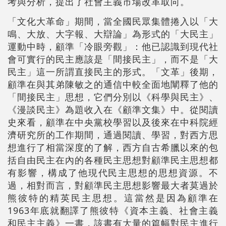
考與分析，提出了社會主義市場改革取向。
「文化大革命」期間，當全國民眾集體捲入以「大
鳴、大放、大字報、大辯論」為形式的「大民主」
運動中時，顧準「冷眼旁觀」：他已認識到現代社
會可實行的民主應該是「間接民主」，而不是「大
民主」這一所謂直接民主的形式。「文革」後期，
顧準在與其弟陳敏之的通信中較全面地闡釋了他的
「間接民主」思想，它們分別以《科學與民主》、
《漫談民主》為題收入在《顧準文集》中。從閱讀
史來看，顧準在中央黨校學習以及後來在中科院經
濟研究所的工作期間，通過閱讀、學習，對西方思
想進行了相當深度的了解，西方自古希臘以來的包
括自由民主在內的各種民主思想對顧準民主思想都
有影響，構成了他現代民主思想的思想資源。不
過，相對而言，對顧準民主思想影響最大者莫過於
熊彼特的精英民主思想。這當然是因為顧準在
1963年底就翻譯了熊彼特《資本主義、社會主義
和民主主義》一書，該書有大量的篇幅對民主進行