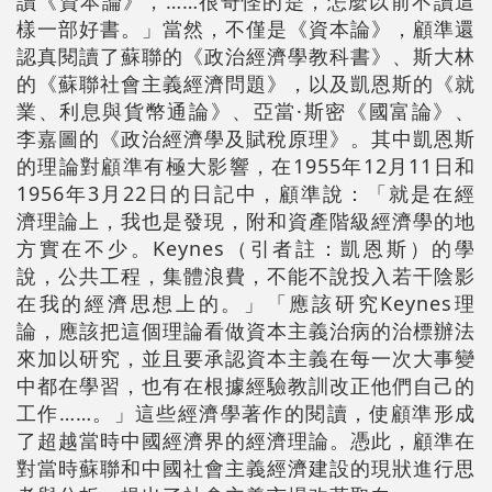
讀《資本論》，……很奇怪的是，怎麼以前不讀這
樣一部好書。」當然，不僅是《資本論》，顧準還
認真閱讀了蘇聯的《政治經濟學教科書》、斯大林
的《蘇聯社會主義經濟問題》，以及凱恩斯的《就
業、利息與貨幣通論》、亞當·斯密《國富論》、
李嘉圖的《政治經濟學及賦稅原理》。其中凱恩斯
的理論對顧準有極大影響，在1955年12月11日和
1956年3月22日的日記中，顧準說：「就是在經
濟理論上，我也是發現，附和資產階級經濟學的地
方實在不少。Keynes（引者註：凱恩斯）的學
說，公共工程，集體浪費，不能不說投入若干陰影
在我的經濟思想上的。」「應該研究Keynes理
論，應該把這個理論看做資本主義治病的治標辦法
來加以研究，並且要承認資本主義在每一次大事變
中都在學習，也有在根據經驗教訓改正他們自己的
工作……。」這些經濟學著作的閱讀，使顧準形成
了超越當時中國經濟界的經濟理論。憑此，顧準在
對當時蘇聯和中國社會主義經濟建設的現狀進行思