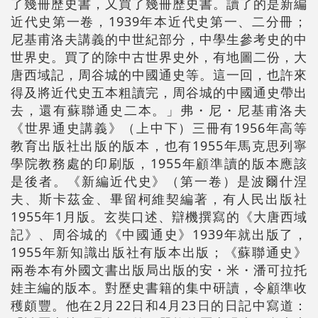
了幾冊歷史書，又買了幾冊歷史書。讀了的是新編
近代史第一卷，1939年本近代史第一、二分冊；
尼基甫洛夫講義的中世紀部分，中學生參考史的中
世界史。買了的除中古世界史外，有地圖二份，大
唐西域記，周谷城的中國通史等。這一回，也許來
得及將近代史五本粗讀完，周谷城的中國通史帶出
去，還有蘇聯通史二本。」弗・尼・尼基甫洛夫
《世界通史講義》（上中下）三冊有1956年高等
教育出版社出版的版本，也有1955年馬克思列寧
學院教務處的印刷版，1955年顧準讀的版本應該
是後者。《新編近代史》（第一卷）是波爾什涅
夫、斯卡茲金、畢留柯維契編著，有人民出版社
1955年1月版。玄奘口述、辯機撰寫的《大唐西域
記》、周谷城的《中國通史》1939年就出版了，
1955年新知識出版社有版本出版；《蘇聯通史》
兩卷本有外國文書出版局出版的安・米・潘可拉托
娃主編的版本。對歷史書籍的集中研讀，令顧準收
穫頗豐。他在2月22日和4月23日的日記中寫道：