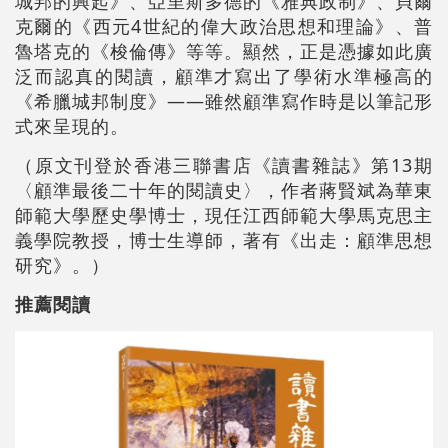
城邦的興起》、亞里斯多德的《雅典政制》、貝爾
克爾的《西元4世紀的偉大政治思想和理論》、普
魯塔克的《梭倫傳》等等。顯然，正是憑據如此廣
泛而認真的閱讀，顧準才寫出了學術水準極高的
《希臘城邦制度》——雖然顧準寫作時是以筆記形
式來呈現的。
（原文刊登於香港三聯書店《讀書雜誌》第13期
〈顧準最後二十年的閱讀史〉，作者蔣賢斌為華東
師範大學歷史學博士，現任江西師範大學馬克思主
義學院教授，博士生導師，著有《出走：顧準思想
研究》。）
推薦閱讀