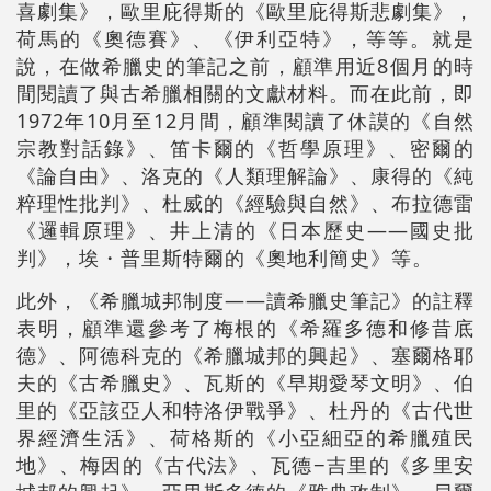
喜劇集》，歐里庇得斯的《歐里庇得斯悲劇集》，
荷馬的《奧德賽》、《伊利亞特》，等等。就是
說，在做希臘史的筆記之前，顧準用近8個月的時
間閱讀了與古希臘相關的文獻材料。而在此前，即
1972年10月至12月間，顧準閱讀了休謨的《自然
宗教對話錄》、笛卡爾的《哲學原理》、密爾的
《論自由》、洛克的《人類理解論》、康得的《純
粹理性批判》、杜威的《經驗與自然》、布拉德雷
《邏輯原理》、井上清的《日本歷史——國史批
判》，埃・普里斯特爾的《奧地利簡史》等。
此外，《希臘城邦制度——讀希臘史筆記》的註釋
表明，顧準還參考了梅根的《希羅多德和修昔底
德》、阿德科克的《希臘城邦的興起》、塞爾格耶
夫的《古希臘史》、瓦斯的《早期愛琴文明》、伯
里的《亞該亞人和特洛伊戰爭》、杜丹的《古代世
界經濟生活》、荷格斯的《小亞細亞的希臘殖民
地》、梅因的《古代法》、瓦德−吉里的《多里安