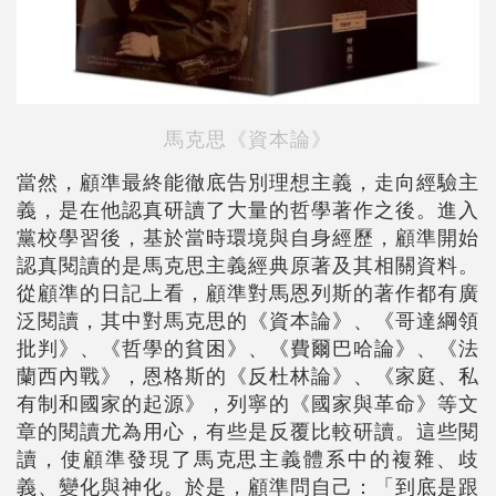
馬克思《資本論》
當然，顧準最終能徹底告別理想主義，走向經驗主
義，是在他認真研讀了大量的哲學著作之後。進入
黨校學習後，基於當時環境與自身經歷，顧準開始
認真閱讀的是馬克思主義經典原著及其相關資料。
從顧準的日記上看，顧準對馬恩列斯的著作都有廣
泛閱讀，其中對馬克思的《資本論》、《哥達綱領
批判》、《哲學的貧困》、《費爾巴哈論》、《法
蘭西內戰》，恩格斯的《反杜林論》、《家庭、私
有制和國家的起源》，列寧的《國家與革命》等文
章的閱讀尤為用心，有些是反覆比較研讀。這些閱
讀，使顧準發現了馬克思主義體系中的複雜、歧
義、變化與神化。於是，顧準問自己：「到底是跟