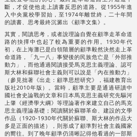
斷，才促使他走上讀書反思的道路。從1955年進
入中央黨校學習始，至1974年離世終，二十年間
的讀書、思考最終沉澱出《顧準文集》。
其實，閱讀思考，或者說理論自覺在顧準走革命道
路的抉擇中也起了較為重要的作用。1930年代
初，在上海灘已是白領階層的顧準毅然決然走上革
命道路，「九一八」事變後的民族危亡是「外部推
動力」，而他通過閱讀接受馬克思主義理論、認可
斯大林和蘇聯社會主義則可以說是「內在推動力」
（參見拙著《出走：顧準思想研究》，福建教育出
版社2010年版）。當時，顧準主要是通過研讀中
國社會史論戰的文章和日本馬克思主義研究先驅河
上肇《經濟學大綱》等理論著作來建立自己的馬克
思主義理論基礎；閱讀關於蘇聯革命、建設的文學
作品（1920-1930年代關於蘇聯、斯大林的作品大
多是正面的描述），則形成了顧準對社會主義國家
的嚮往。到了晚年顧準仍清晰記得他看過的一部斯