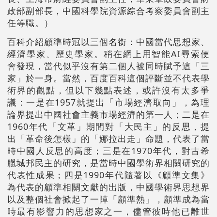
政部副部長，中國科學院資源綜合考察委員會副主
任等職。）
百科介紹顧準時冠以三個名銜：中國當代思想家、
經濟學家、歷史學家。稍在網上用智能AI尋索便
會發現，當代似乎沒有第二個人被同時賦予這「三
家」於一身。當然，百度百科這個評斷並不代表學
術界的觀點，但以下幾點表述，或許沒有太多爭
議：一是在1957就提出「市場經濟取向」，為理
論界提出中國社會主義市場經濟的第一人；二是在
1960年代「文革」期間對「大民主」的反思，提
出「革命後怎樣」的「娜拉出走」命題，代表了當
時中國人反思的高度；三是在1970年代，對古希
臘城邦民主的研究，是當時中國學術界相關研究的
代表性成果；四是1990年代隨著以《顧準文集》
為代表的顧準相關文獻的出版，中國學術界思想界
以及整個社會掀起了一陣「顧準熱」，顧準成為當
時最有影響力的思想家之一，儘管彼時他已離世