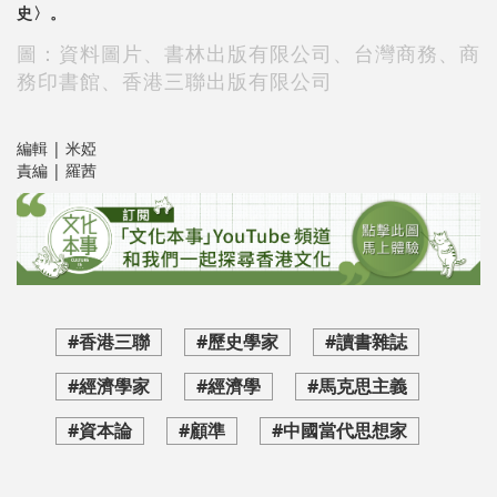
史〉。
圖：資料圖片、書林出版有限公司、
台灣商務、
商
務印書館、
香港三聯出版有限公司
編輯 | 米婭
責編 | 羅茜
#香港三聯
#歷史學家
#讀書雜誌
#經濟學家
#經濟學
#馬克思主義
#資本論
#顧準
#中國當代思想家