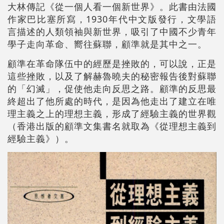
大林傳記《從一個人看一個新世界》。此書由法國
作家巴比塞所寫，1930年代中文版發行，文學語
言描述的人類領袖與新世界，吸引了中國不少青年
學子走向革命、嚮往蘇聯，顧準就是其中之一。
顧準在革命隊伍中的經歷是挫敗的，可以說，正是
這些挫敗，以及了解赫魯曉夫的秘密報告後對蘇聯
的「幻滅」，促使他走向反思之路。顧準的反思最
終超出了他所處的時代，是因為他走出了建立在唯
理主義之上的理想主義，形成了經驗主義的世界觀
（香港出版的顧準文集書名就取為《從理想主義到
經驗主義》）。