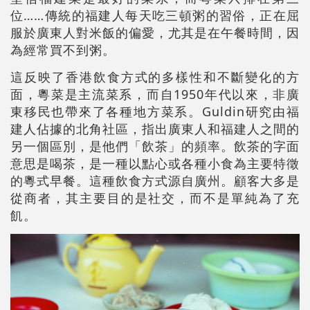
位……傳統的福建人每天吃三頓粥的習俗，正在屈
服於廣東人對米飯的偏愛，尤其是在午餐時間，因
為經常買不到粥。
這反映了香港飲食方式的多樣性和不斷變化的方
面，粵菜是主流菜系，而自1950年代以來，非廣
東移民也帶來了各種地方菜系。Guldin研究由福
建人佔據的北角社區，指出廣東人和福建人之間的
另一個區別，是他們「飲茶」的頻率。飲茶的字面
意思是喝茶，是一種以點心或各種小食為主要特徵
的粵式早餐。這種飲食方式源自廣州。顧客大多是
從商者，其主要目的是社交，而不是單純為了充
飢。