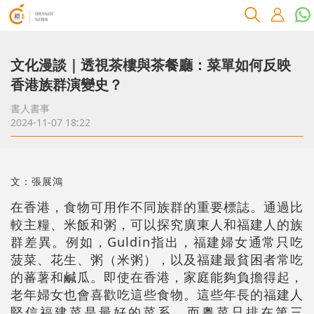
文化漫談｜透視茶樓與茶餐廳：菜單如何反映
香港族群演變史？
書人書事
2024-11-07 18:22
文：張展鴻
在香港，食物可用作不同族群的重要標誌。通過比
較主糧、米飯和粥，可以探究廣東人和福建人的族
群差異。例如，Guldin指出，福建婦女通常只吃
菠菜、花生、粥（米粥），以及福建最貧困者常吃
的蕃薯和鹹瓜。即使在香港，家庭能夠負擔得起，
老年婦女也會喜歡吃這些食物。這些年長的福建人
堅信福建菜是最好的菜系，而粵菜只排在第三