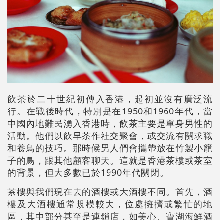
飲茶於二十世紀初傳入香港，起初並沒有廣泛流
行。在戰後時代，特別是在1950和1960年代，當
中國內地難民湧入香港時，飲茶主要是單身男性的
活動。他們以飲早茶作社交聚會，或交流有關求職
和養鳥的技巧。那時候男人們會攜帶放在竹製小籠
子的鳥，跟其他顧客聊天。這就是香港茶樓或茶室
的背景，但大多數已於1990年代關閉。
茶樓與我們現在去的酒樓或大酒樓不同。首先，酒
樓及大酒樓通常規模較大，位處擁擠或繁忙的地
區，其中部分甚至是連鎖店，如美心、寶湖海鮮酒