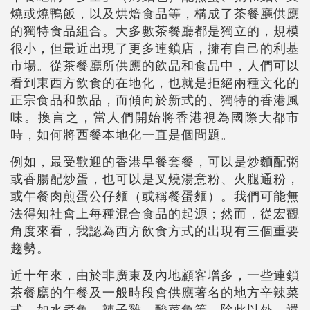
燒或燒鴨飯，以及烘焙食品等，構成了茶餐廳供應
的獨特食品組合。大多數茶餐廳都是獨立的，規模
很小，但最近出現了更多連鎖店，擁有自己的利基
市場。從茶餐廳所供應的飲品和食品中，人們可以
看到東西方飲食的在地化，也就是拒絕兩種文化的
正宗食品和飲品，而傾向於新式的、獨特的香港風
味。換言之，當人們開始將香港視為國際大都市
時，如何將西餐本地化一直是個問題。
例如，最受歡迎的香港早餐套餐，可以是炒麵配粥
或香腸配炒蛋，也可以是叉燒湯意粉、火腿通粉，
或午餐肉煎蛋公仔麵（或稱餐蛋麵）。我們可能無
法得知社會上每種混合食品的起源；然而，從宏觀
角度來看，我認為西方飲食方式的出現有三個重要
趨勢。
近十年來，由於非廣東及內地顧客增多，一些連鎖
茶餐廳的午餐及一般時段會供應著名的地方辛辣菜
式，如水煮魚、辣子雞、酸菜魚等。除此以外，還