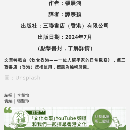
作者：張展鴻
譯者：譚宗穎
出版社：三聯書店（香港）有限公司
出版日期：2024年7月
（點擊書封，了解詳情）
文章轉載自《飲食香港——一位人類學家的日常觀察》，獲三
聯書店（香港）授權使用，標題為編輯所擬。
圖：Unsplash
編輯 | 李相怡
責編 | 張艷玲