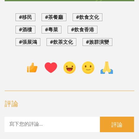
#移民
#茶餐廳
#飲食文化
#酒樓
#粵菜
#飲食香港
#張展鴻
#飲茶文化
#族群演變
評論
評論