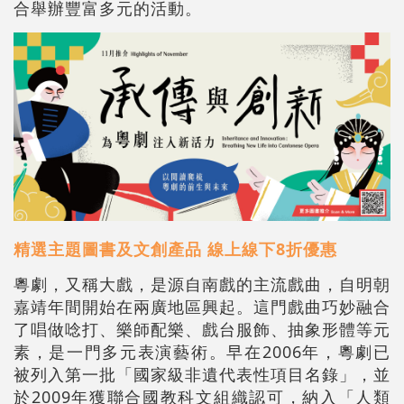
合舉辦豐富多元的活動。
精選主題圖書及文創產品 線上線下8折優惠
粵劇，又稱大戲，是源自南戲的主流戲曲，自明朝
嘉靖年間開始在兩廣地區興起。這門戲曲巧妙融合
了唱做唸打、樂師配樂、戲台服飾、抽象形體等元
素，是一門多元表演藝術。早在2006年，粵劇已
被列入第一批「國家級非遺代表性項目名錄」，並
於2009年獲聯合國教科文組織認可，納入「人類