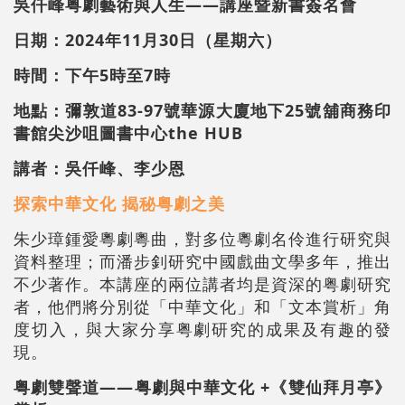
吳仟峰粤劇藝術與人生——講座暨新書簽名會
日期：2024年11月30日（星期六）
時間：下午5時至7時
地點：彌敦道83-97號華源大廈地下25號舖商務印
書館尖沙咀圖書中心the HUB
講者：吳仟峰、李少恩
探索中華文化 揭秘粤劇之美
朱少璋鍾愛粵劇粵曲，對多位粵劇名伶進行研究與
資料整理；而潘步釗研究中國戲曲文學多年，推出
不少著作。本講座的兩位講者均是資深的粤劇研究
者，他們將分別從「中華文化」和「文本賞析」角
度切入，與大家分享粤劇研究的成果及有趣的發
現。
粤劇雙聲道——粤劇與中華文化 +《雙仙拜月亭》