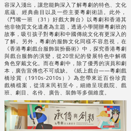
容深入淺出，讓您能夠深入了解粵劇的特色、文化
底蘊、經典曲目以及一些主要粵劇術語。此外，
《鬥嘴一班 （31）好戲大舞台》以粵劇和香港其
他非物質文化遺產為主題，透過小學開辦粵劇班的
故事，吸引孩子對粵劇和中國傳統文化有更深入的
了解。另外，粵劇的服飾文化同樣不容忽視，在
《香港粵劇戲台服飾裝扮藝術》中，探究香港粵劇
與戲台服飾的演變，從20世紀的發展特色中解構
角色穿戴文化。而在粵劇中，除了優秀的演員和劇
本，廣告宣傳也不可或缺。《紙上戲台——粵劇戲
橋珍賞（1910s-2010s）》為您帶來近百份珍貴
戲橋檔案，從清末民初至今，細緻呈現戲院、戲
班、劇目、名伶、廣告、裝飾等多個維度。