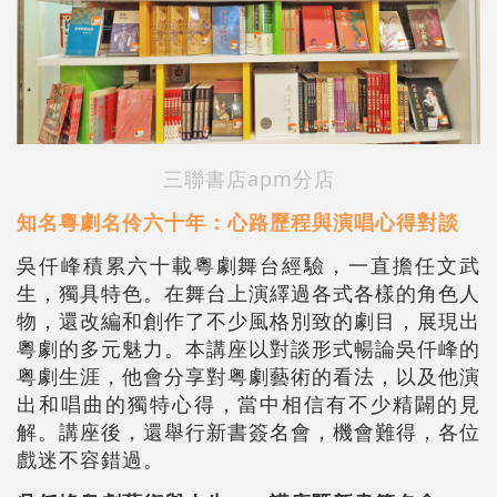
三聯書店apm分店
知名粵劇名伶六十年：心路歷程與演唱心得對談
吳仟峰積累六十載粵劇舞台經驗，一直擔任文武
生，獨具特色。在舞台上演繹過各式各樣的角色人
物，還改編和創作了不少風格別致的劇目，展現出
粵劇的多元魅力。本講座以對談形式暢論吳仟峰的
粤劇生涯，他會分享對粤劇藝術的看法，以及他演
出和唱曲的獨特心得，當中相信有不少精闢的見
解。講座後，還舉行新書簽名會，機會難得，各位
戲迷不容錯過。