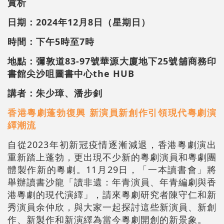
賞析
日期：2024年12月8日（星期日）
時間：下午5時至7時
地點：彌敦道83-97號華源大廈地下25號舖商務印
書館尖沙咀圖書中心the HUB
講者：朱少璋、潘步釗
香港粵劇蓬勃復興 新演員新創作引領現代粵劇演
繹潮流
自從2023年初新冠疫情逐漸減退，香港粵劇演出
重新踏上蓬勃，更出現不少新的粵劇演員和粵劇團
體製作新的粵劇。11月29日，「一本讀書會」將
舉辦讀書沙龍「讀非遺：年青演員、年青編劇與香
港粵劇的現代演繹」，請來粵劇研究者陳守仁和新
秀演員余仲欣，與大家一起探討這些新演員、新創
作、新製作和新演繹為當今粵劇開創的新景象。