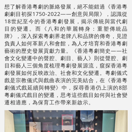
想了解香港粵劇的脈絡發展，絕不能錯過《香港粵
劇劇目初探1750-2022——創意與局限》，認識從
18世紀至今的香港粵劇發展，揭示傳統與當代劇
目的變遷。而《八和的華麗轉身：重塑傳統品
牌》，深入探索粵劇界老牌八和品牌的傳奇，見證
負責人如何革新八和會館，為人才培育和香港粵劇
藝術的歷史發展貢獻力量。《香港粵劇簡史——社
會文化變遷中的聲腔、劇目、藝人》則從聲腔、劇
目和藝人三個角度梳理粵劇發展源流，窺探香港粵
劇發展如何反映政治、社會和文化變遷。粵劇儀式
戲是宗教儀式與戲曲表演的完美結合，在《香港粵
劇儀式戲延續與轉變》中，探尋香港仍上演的8部
粵劇儀式戲目的變遷，思考這些戲目如何與社會變
遷相適應，為保育工作帶來新啟示。