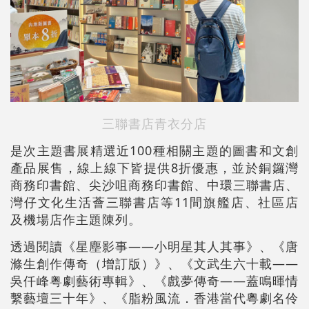
三聯書店青衣分店
是次主題書展精選近100種相關主題的圖書和文創
產品展售，線上線下皆提供8折優惠，並於銅鑼灣
商務印書館、尖沙咀商務印書館、中環三聯書店、
灣仔文化生活薈三聯書店等11間旗艦店、社區店
及機場店作主題陳列。
透過閱讀《星塵影事——小明星其人其事》、《唐
滌生創作傳奇（增訂版）》、《文武生六十載——
吳仟峰粤劇藝術專輯》、《戲夢傳奇——蓋鳴暉情
繫藝壇三十年》、《脂粉風流．香港當代粵劇名伶