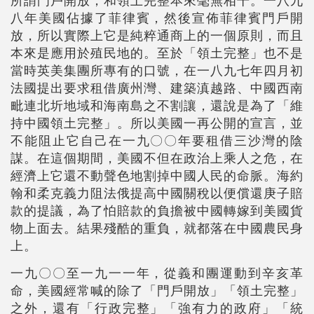
所謂門戶開放，和領土完整本來毫無相干。一八九
八年美國佔據了菲律賓，然後宣佈菲律賓門戶開
放，所以實際上它是純粹通商上的一個原則，而且
本來是應用於殖民地的。至於「領土完整」也不是
當時英美集團所專有的口號，在一八九七年四月初
法國提出要求租借廣州灣、建築滇越路、中國西南
毗連北圻地域和海南島之不割讓，還說是為了「維
持中國領土完整」。所以美國一再公開的宣言，並
不能阻止它自己在一九〇〇年要租借三沙灣的陰
謀。在這個期間，美國不但在政治上乘人之危，在
經濟上它還不動聲色地割掉中國人民的命脈。海約
翰和柔克義力阻法俄提高中國關稅以便償還庚子賠
款的提議，為了怕賠款的負擔被中國轉嫁到美國貨
物上面去。結果殘酷的重負，就都落在中國農民身
上。
一九〇〇至一九一一年，從義和團運動到辛亥革
命，美國經常喊的除了「門戶開放」「領土完整」
之外，還有「行政完整」「強有力的政府」「統