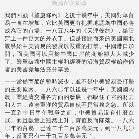
晚清留美幼童
我們回顧《望廈條約》之後十幾年中，美國對華貿
易一直在增加，它比英國更有把握地認為中國必將
成為它的市場。一八五八年的《天津條約》，給它
穿上一件更大的外衣了。但是接踵而來的美國南北
戰爭給中美貿易的發展以嚴重的打擊。中國港口加
開，而美國可以用於中國口岸的商船卻大大減少
了。嚴重破壞中國主權和經濟的沿海貿易權始作俑
者的美國竟無法充分享受。
——當然商船的暫時減少，並不是中美貿易受打擊
的主要原因。一八六〇年以後幾十年中，美國國內
農工業經濟交通各方面的發展，都吸住了它的財力
和人力，遠涉重洋的貿易自然不是當務之急。所以
一直到中日甲午戰爭之前，中美貿易沒有什麼進
展。而且數量上雖然上升，實值反而降落。一八六
〇年的貿易，已達二千二百多萬美元，到一八九〇
年，反而只有一千九百多萬美元了。