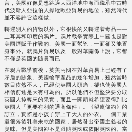
言，美國好像是想跳過大西洋地中海而繼承中古時
代波斯人亞拉伯人操縱歐亞貿易的地位，雖然時代
並不容許它這樣做。
轉運別人的貨物以外，它很快的又轉運着毒品——
土耳其和印度的鴉片。鴉片戰爭實際上中國也是對
美國煙販子作戰的。美國一面幫兇，一面卻又能置
身事外。就鴉片貿易以及一般對華關係上說，它都
不僅是英國的隨員而已。
在鴉片戰爭前後，英美兩國在對華貿易上已經有了
矛盾的跡象。美國輸華產品的逐年增加，雖然當時
數目依然不大，已經使英國人頭痛，卻也使美國人
相信前途是大有可為的。所以他們不但堅決要分取
英國人掠奪來的果實，而且一開頭就希望要得到比
英國人「更要有利的通商條件」。《望廈條約》的
訂立，實際是小孩子穿上了大人的外衣。一個工業
還很落後乳臭未乾的國家，居然發出帝國主義者的
臭味。但是美國卻不是跟隨英國或依附英國的。當