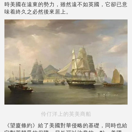
時美國在遠東的勢力，雖然遠不如英國，它卻已意
味着終久之必然後來居上。
伶仃洋上的英美商船
《望廈條約》給了美國對華侵略的基礎，同時也給