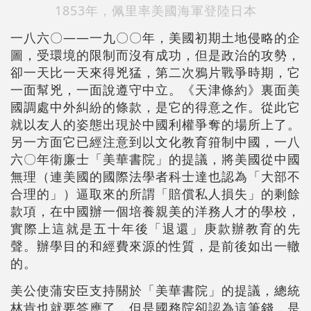
1853年，佩里率美國海軍登陸日本
一八六〇——一九〇〇年，美國初期土地侵略的企
圖，受環境的限制而沒有成功，但是政治的攻勢，
卻一天比一天來得兇猛，第二次鴉片戰爭時期，它
一面幫兇，一面說遵守中立。《天津條約》裏面美
國調處中外糾紛的條款，是它的得意之作。從此它
就以友人的姿態出現於中國利權爭奪的場所上了。
另一方面它已經注意到以文化教育箝制中國，一八
六〇年衛廉士「美華書院」的提議，將美國從中國
無理（連美國的國際法學者科士達也認為「大部不
合理的」）逼取來的所謂「賠償私人損失」的剩餘
款項，在中國辦一個培養親美的洋務人才的學校，
實際上這就是五十年後「退還」庚款辦教育的先
聲。辦學目的和經費來源的性質，是前後如出一轍
的。
美公使蒲安臣支持關於「美華書院」的提議，總統
林肯也就要答應了，但是國務院卻認為這筆錢，是