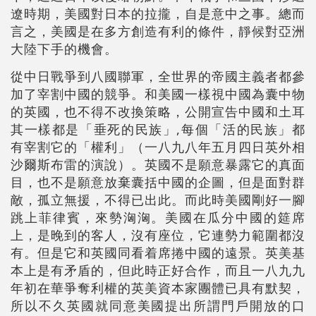
遼時期，美國對日本的拉攏，自是意中之事。總而
言之，美國是在多方創造有利的條件，靜候對亞洲
大陸下手的機會。
從中日戰爭到八國聯軍，全世界的帝國主義者都參
加了宰割中國的競爭。和美國一樣視中國為囊中物
的英國，也不得不改換策略，公開宣告中國和土耳
其一樣都是「垂死的民族」,每個「活的民族」都
有宰割它的「權利」（一八九八年五月四日英外相
沙爾斯布雷的演說）。英國不是願意暴露它的真面
目，也不是願意放棄囊括中國的企圖，但是面對群
敵，孤立無援，不得已出此。而此時美國剛好一腳
跳上菲律賓，來勢洶洶。美國在瓜分中國的筵席
上，是晚到的客人，沒有座位，它連勢力範圍都沒
有。但是它和英國同看着席捲中國的遠景。英美基
本上是有矛盾的，但此時正好合作，而且一八九九
年初在華爭奪利權的英美資本家團體已具有默契，
所以不久英國就同意美國提出所謂門戶開放的口