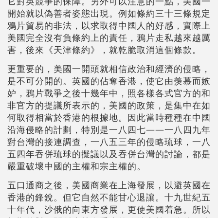
它對英競爭的保障。另外可以注意的一點，美國一
開始就以偽善者姿態出現。例如條約三十三條規定
鴉片貿易的非法，以求取得中國人的好感，實際上
美國完全沒有負條約上的責任，鴉片走私越來越厲
害，後來《天津條約》，就乾脆取消這個條款。
更重要的，美國一開頭就相信政治和經濟的侵略，
是不可分開的。英國的佔奪香港，使它由羡慕而嫉
妒，鴉片戰爭之後十幾年中，照各樣各式官方的和
非官方的提議所表示的，美國的政策，是集中在如
何取得相當於香港的根據地。因此當時種種在中國
沿海侵略的計劃，特別是一八四七——一八四九年
對台灣的接連調查，一八五三年的侵略琉球，一八
五四年吞併琉球的擬議以及吞併台灣的討論，都是
嚴重破壞中國的主權和宗主權的。
五口通商之後，美國商業在上海發展，以避英國在
香港的鋒銳。但它自然不能甘心退讓。十九世紀五
十年代，沙俄的向東方發展，更使美國着急。所以