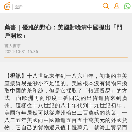
薦書｜優雅的野心：美國對晚清中國提出「門
戶開放」
書人書事
2024-10-31 15:36
【橙訊】
十八世紀末年到一八六〇年，初期的中美
直接貿易是渺小不足道的。美國根本沒有貨物來換
取中國的茶和絲，但是它採取了「轉運貿易」的方
式，向歐洲再向印度三番四次的出貨進貨來到廣
州。這樣從十八世紀的八十年代到十九世紀初年，
美國每年居然可以從廣州輸出二百萬磅的茶葉。一
八二五年美國向中國輸進五百五十萬美元的外國貨
物，它自己的貨物還只值十幾萬元。就海上貿易而