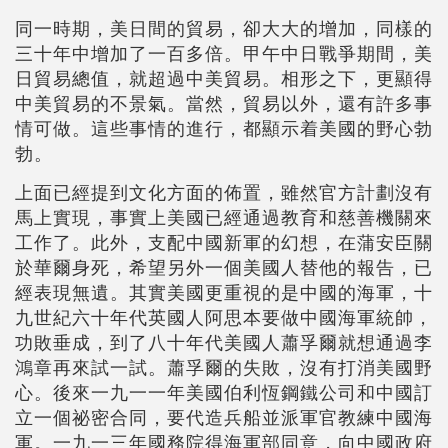
同一時期，美日間的貿易，卻大大的增加，同樣的
三十年中增加了一百多倍。甲午中日戰爭期間，美
日貿易總值，就超過中美貿易。相形之下，更顯得
中美貿易的不景氣。當然，貿易以外，還有許多事
情可做。這些事情的進行，都顯示着美國的野心勃
勃。
上面已經提到文化方面的佈置，雖然官方計劃沒有
馬上實現，事實上美國已經通過教育和慈善機關來
工作了。此外，支配中國新軍的幻想，在蒲安臣關
於華爾身死，希望另外一個美國人替他的報告，已
經表現無遺。其實美國更重視的是中國的海軍，十
九世紀六十年代英國人阿思本要做中國海軍統帥，
功敗垂成，到了八十年代美國人蕭孚爾就想通過李
鴻章再來試一試。蕭孚爾的失敗，沒有打消美國野
心。後來一九一一年美國伯利恆鋼鐵公司和中國訂
立一個祕密合同，要代造兵船並派軍官教練中國海
軍。一九一三年國務院得海軍部同意，向中國政府