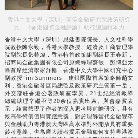
香港中文大學（深圳）高等金融研究院政策研究
員、《香港國際金融評論》執行總編輯本力
香港中文大學（深圳）思廷書院院長、人文社科學
院教授陳永勤，香港大學教授、經濟及工商管理學
院副院長鄧希煒，香港特首政策組副組長王春新，
招商局金融集團有限公司原總經理蘇敏，彭博亞太
區首席經濟學家舒暢，香港中文大學中國研究中心
副教授Tim Summers，建銀國際首席策略師趙文
利，香港金融發展局總監及政策研究主管董一岳，
外交部駐香港公署政研室李昊，21世紀經濟報導
總編助理辛繼召等20余位嘉賓出席。與會嘉賓表
示，該書體現了作者的深入思考與前瞻研究，具有
較高學術價值與實踐意義，對於理解當代金融變革
與金融助力粵港澳大灣區高水準對外開放具有重要
參考意義，也為廣大讀者揭示金融如何支持粵港澳