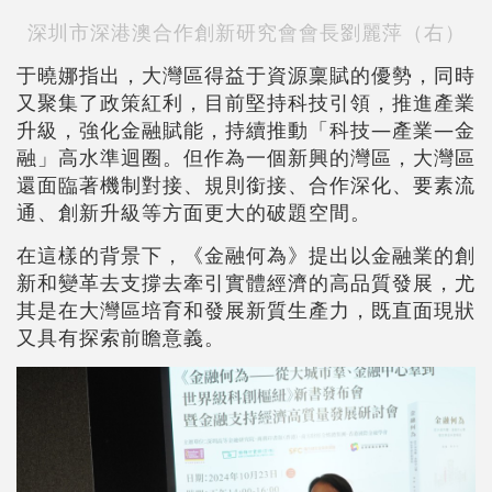
深圳市深港澳合作創新研究會會長劉麗萍（右）
于曉娜指出，大灣區得益于資源稟賦的優勢，同時
又聚集了政策紅利，目前堅持科技引領，推進產業
升級，強化金融賦能，持續推動「科技—產業—金
融」高水準迴圈。但作為一個新興的灣區，大灣區
還面臨著機制對接、規則銜接、合作深化、要素流
通、創新升級等方面更大的破題空間。
在這樣的背景下，《金融何為》提出以金融業的創
新和變革去支撐去牽引實體經濟的高品質發展，尤
其是在大灣區培育和發展新質生產力，既直面現狀
又具有探索前瞻意義。