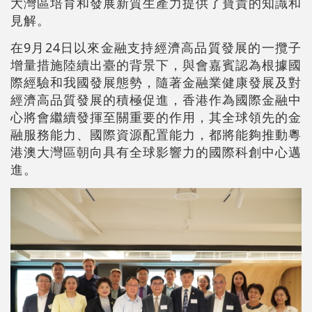
大灣區培育和發展新質生產力提供了寶貴的知識和
見解。
在9月24日以來金融支持經濟高品質發展的一攬子
增量措施陸續出臺的背景下，與會嘉賓認為根據國
際經驗和我國發展態勢，隨著金融業健康發展及對
經濟高品質發展的積極促進，香港作為國際金融中
心將會繼續發揮至關重要的作用，其全球領先的金
融服務能力、國際資源配置能力，都將能夠推動粵
港澳大灣區朝向具有全球影響力的國際科創中心邁
進。