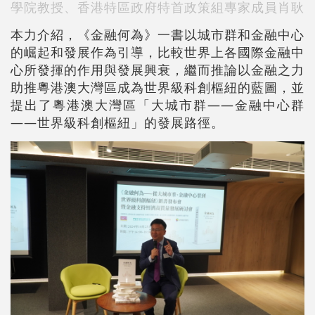
學院教授、香港特區政府特首政策組專家成員肖耿
本力介紹，《金融何為》一書以城市群和金融中心
的崛起和發展作為引導，比較世界上各國際金融中
心所發揮的作用與發展興衰，繼而推論以金融之力
助推粵港澳大灣區成為世界級科創樞紐的藍圖，並
提出了粵港澳大灣區「大城市群——金融中心群
——世界級科創樞紐」的發展路徑。