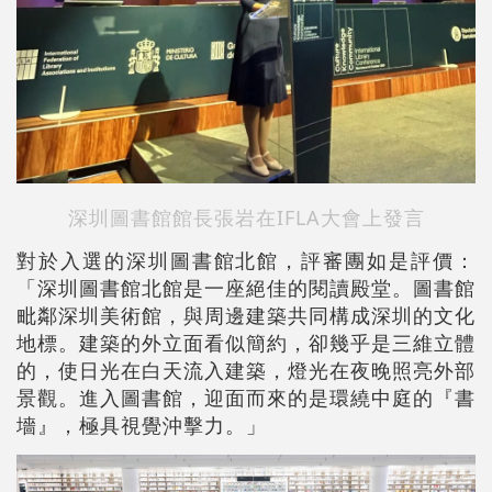
深圳圖書館館長張岩在
IFLA大會上發言
對於入選的深圳圖書館北館，評審團如是評價：
「深圳圖書館北館是一座絕佳的閱讀殿堂。圖書館
毗鄰深圳美術館，與周邊建築共同構成深圳的文化
地標。建築的外立面看似簡約，卻幾乎是三維立體
的，使日光在白天流入建築，燈光在夜晚照亮外部
景觀。進入圖書館，迎面而來的是環繞中庭的『書
墻』，極具視覺沖擊力。」