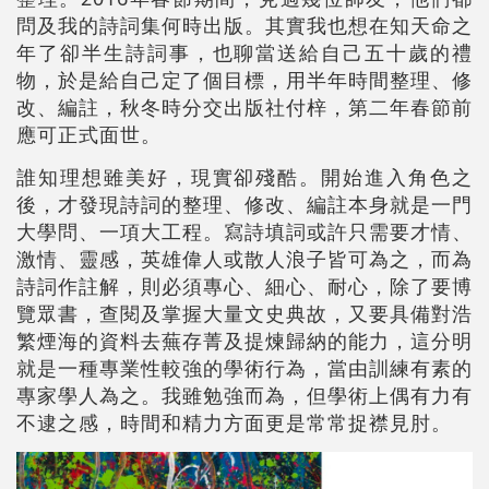
問及我的詩詞集何時出版。其實我也想在知天命之
年了卻半生詩詞事，也聊當送給自己五十歲的禮
物，於是給自己定了個目標，用半年時間整理、修
改、編註，秋冬時分交出版社付梓，第二年春節前
應可正式面世。
誰知理想雖美好，現實卻殘酷。開始進入角色之
後，才發現詩詞的整理、修改、編註本身就是一門
大學問、一項大工程。寫詩填詞或許只需要才情、
激情、靈感，英雄偉人或散人浪子皆可為之，而為
詩詞作註解，則必須專心、細心、耐心，除了要博
覽眾書，查閱及掌握大量文史典故，又要具備對浩
繁煙海的資料去蕪存菁及提煉歸納的能力，這分明
就是一種專業性較強的學術行為，當由訓練有素的
專家學人為之。我雖勉強而為，但學術上偶有力有
不逮之感，時間和精力方面更是常常捉襟見肘。