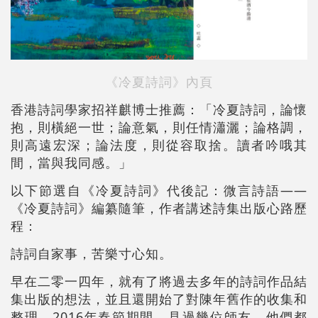
《冷夏詩詞》內頁
香港詩詞學家招祥麒博士推薦：「冷夏詩詞，論懷
抱，則橫絕一世；論意氣，則任情瀟灑；論格調，
則高遠宏深；論法度，則從容取捨。讀者吟哦其
間，當與我同感。」
以下節選自《冷夏詩詞》代後記：微言詩語——
《冷夏詩詞》編纂隨筆，作者講述詩集出版心路歷
程：
詩詞自家事，苦樂寸心知。
早在二零一四年，就有了將過去多年的詩詞作品結
集出版的想法，並且還開始了對陳年舊作的收集和
整理。2016年春節期間，見過幾位師友，他們都