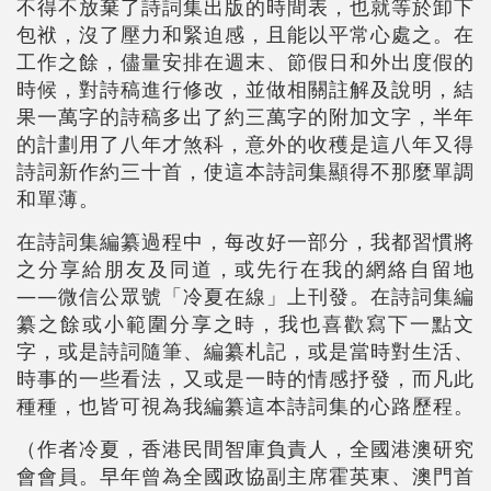
不得不放棄了詩詞集出版的時間表，也就等於卸下
包袱，沒了壓力和緊迫感，且能以平常心處之。在
工作之餘，儘量安排在週末、節假日和外出度假的
時候，對詩稿進行修改，並做相關註解及說明，結
果一萬字的詩稿多出了約三萬字的附加文字，半年
的計劃用了八年才煞科，意外的收穫是這八年又得
詩詞新作約三十首，使這本詩詞集顯得不那麼單調
和單薄。
在詩詞集編纂過程中，每改好一部分，我都習慣將
之分享給朋友及同道，或先行在我的網絡自留地
——微信公眾號「冷夏在線」上刊發。在詩詞集編
纂之餘或小範圍分享之時，我也喜歡寫下一點文
字，或是詩詞隨筆、編纂札記，或是當時對生活、
時事的一些看法，又或是一時的情感抒發，而凡此
種種，也皆可視為我編纂這本詩詞集的心路歷程。
（作者冷夏，香港民間智庫負責人，全國港澳研究
會會員。早年曾為全國政協副主席霍英東、澳門首