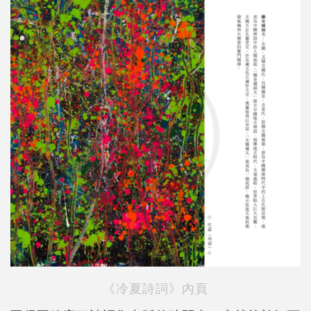
《冷夏詩詞》內頁