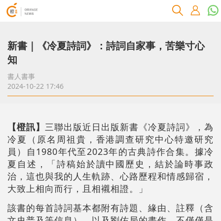
新書｜《冷夏詩詞》：詩詞自家事，苦樂寸心
知
書人書事
2024-10-22 17:46
【橙訊】
三聯出版近日出版新書《冷夏詩詞》，為
冷夏（原名周祖貴，香港調查研究中心特邀研究
員）自1980年代至2023年的古典詩作合集。據冷
夏自述，「詩稿始於讀中國歷史，結於論時事政
治，這也與我的人生軌跡、心路歷程和情感歸宿，
大致上相向而行，且相襯相證。」
該書的每首詩詞基本都附有詩題、緣由、註釋（含
文史普及等信息），以及劉佑局的畫作。不僅僅是