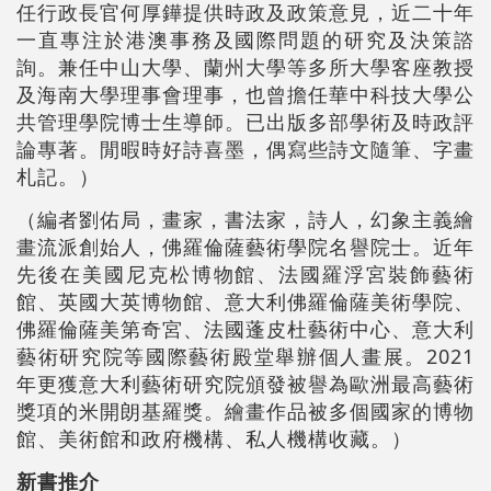
任行政長官何厚鏵提供時政及政策意見，近二十年
一直專注於港澳事務及國際問題的研究及決策諮
詢。兼任中山大學、蘭州大學等多所大學客座教授
及海南大學理事會理事，也曾擔任華中科技大學公
共管理學院博士生導師。已出版多部學術及時政評
論專著。閒暇時好詩喜墨，偶寫些詩文隨筆、字畫
札記。）
（編者劉佑局，畫家，書法家，詩人，幻象主義繪
畫流派創始人，佛羅倫薩藝術學院名譽院士。近年
先後在美國尼克松博物館、法國羅浮宮裝飾藝術
館、英國大英博物館、意大利佛羅倫薩美術學院、
佛羅倫薩美第奇宮、法國蓬皮杜藝術中心、意大利
藝術研究院等國際藝術殿堂舉辦個人畫展。2021
年更獲意大利藝術研究院頒發被譽為歐洲最高藝術
獎項的米開朗基羅獎。繪畫作品被多個國家的博物
館、美術館和政府機構、私人機構收藏。）
新書推介