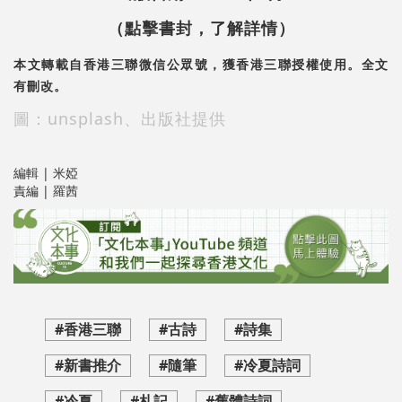
（點擊書封，了解詳情）
本文轉載自香港三聯微信公眾號，獲香港三聯授權使用。全文
有刪改。
圖：unsplash、出版社提供
編輯 | 米婭
責編 | 羅茜
#香港三聯
#古詩
#詩集
#新書推介
#隨筆
#冷夏詩詞
#冷夏
#札記
#舊體詩詞