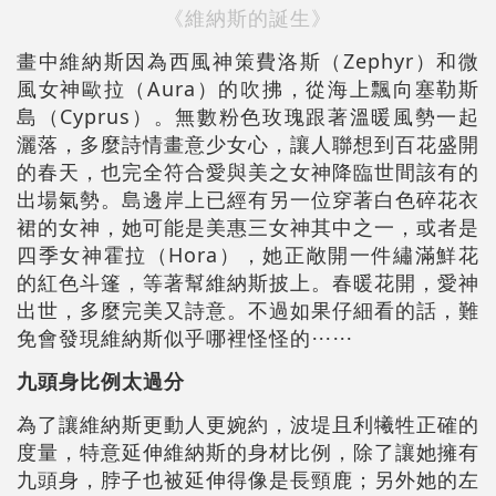
《維納斯的誕生》
畫中維納斯因為西風神策費洛斯（Zephyr）和微
風女神歐拉（Aura）的吹拂，從海上飄向塞勒斯
島（Cyprus）。無數粉色玫瑰跟著溫暖風勢一起
灑落，多麼詩情畫意少女心，讓人聯想到百花盛開
的春天，也完全符合愛與美之女神降臨世間該有的
出場氣勢。島邊岸上已經有另一位穿著白色碎花衣
裙的女神，她可能是美惠三女神其中之一，或者是
四季女神霍拉（Hora），她正敞開一件繡滿鮮花
的紅色斗篷，等著幫維納斯披上。春暖花開，愛神
出世，多麼完美又詩意。不過如果仔細看的話，難
免會發現維納斯似乎哪裡怪怪的⋯⋯
九頭身比例太過分
為了讓維納斯更動人更婉約，波堤且利犧牲正確的
度量，特意延伸維納斯的身材比例，除了讓她擁有
九頭身，脖子也被延伸得像是長頸鹿；另外她的左