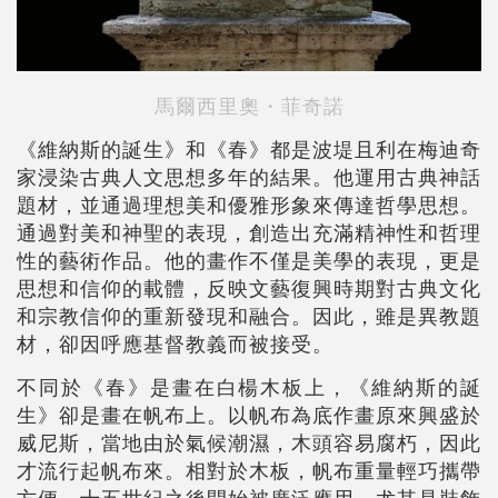
馬爾西里奧・菲奇諾
《維納斯的誕生》和《春》都是波堤且利在梅迪奇
家浸染古典人文思想多年的結果。他運用古典神話
題材，並通過理想美和優雅形象來傳達哲學思想。
通過對美和神聖的表現，創造出充滿精神性和哲理
性的藝術作品。他的畫作不僅是美學的表現，更是
思想和信仰的載體，反映文藝復興時期對古典文化
和宗教信仰的重新發現和融合。因此，雖是異教題
材，卻因呼應基督教義而被接受。
不同於《春》是畫在白楊木板上，《維納斯的誕
生》卻是畫在帆布上。以帆布為底作畫原來興盛於
威尼斯，當地由於氣候潮濕，木頭容易腐朽，因此
才流行起帆布來。相對於木板，帆布重量輕巧攜帶