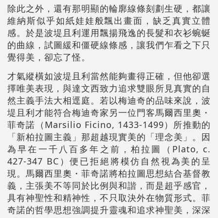
除此之外，還有那明顯的輪廓線條刻劃生硬，都讓
維納斯似乎如紙娃娃般飄出畫面，缺乏真實立體
感。於是波堤且利運用飄揚飛逸的長髮和衣衫蜿蜒
的曲線，試圖緩和僵硬線條感，讓我們乍看之下只
覺得美，卻忘了怪。
才氣縱橫如波堤且利當然能夠畫得正確，但他卻選
擇唯美表現，與達文西致力追求雙眼所見真實的自
然主義手法大相逕庭。若以梅迪奇的品味來說，波
堤且利才能符合梅迪奇家另一位門客馬爾西里奧・
菲奇諾（Marsilio Ficino, 1433-1499）所推動的
「新柏拉圖主義」那超越現實美的「理念美」。因
為早在一千八百多年之前，柏拉圖（Plato, c.
427-347 BC）便已拒絕將模仿自然視為美的呈
現。馬爾西里奧・菲奇諾將柏拉圖思想結合基督教
義，主張美不等同於比例與和諧，而是超乎感官，
具有神聖性和精神性，不只取決外在物質形式。菲
奇諾的哲學思想強調提升靈魂和追求神聖美，深深