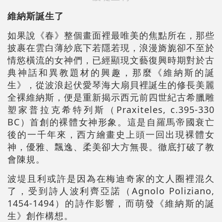
維納斯誕生了
如果說《春》整個畫面裡最唯美的焦點所在，那些
披裹在雲白薄紗底下若隱若現，浪漫旖旎卻不至於
情慾橫流的女神們，已經顯現文藝復興時期對於古
典神話和異教題材的興趣，那麼《維納斯的誕
生》，從波浪起伏愛琴海大扇貝裡誕生的修長美麗
全裸維納斯，便是重新揭示西元前四世紀古希臘雕
塑家普拉克希特列斯（Praxiteles, c.395-330
BC）首創的裸體女神形象。這是自羅馬帝國衰亡
後的一千年來，西方繪畫史上頭一回出現裸體女
神，優雅、飄逸、柔美卻大方無畏。徹底打破了教
會陳規。
波堤且利或許是因為在梅迪奇家的文人圈裡混久
了，受到詩人波利齊亞諾（Agnolo Poliziano,
1454-1494）的詩作影響，而萌發《維納斯的誕
生》創作構想。