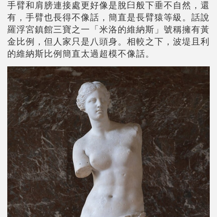
手臂和肩膀連接處更好像是脫臼般下垂不自然，還
有，手臂也長得不像話，簡直是長臂猿等級。話說
羅浮宮鎮館三寶之一「米洛的維納斯」號稱擁有黃
金比例，但人家只是八頭身。相較之下，波堤且利
的維納斯比例簡直太過超模不像話。