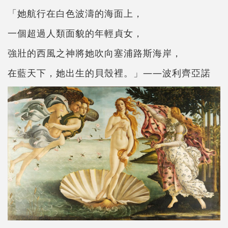
「她航行在白色波濤的海面上，
一個超過人類面貌的年輕貞女，
強壯的西風之神將她吹向塞浦路斯海岸，
在藍天下，她出生的貝殼裡。」——波利齊亞諾