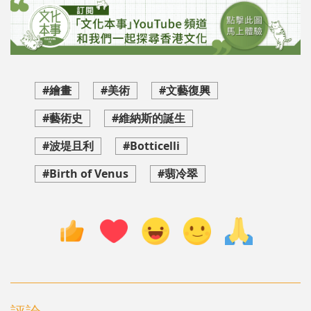
#繪畫
#美術
#文藝復興
#藝術史
#維納斯的誕生
#波堤且利
#Botticelli
#Birth of Venus
#翡冷翠