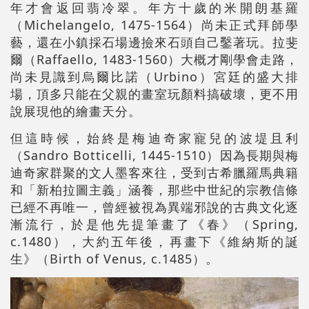
年才會返回翡冷翠。年方十歲的米開朗基羅
（Michelangelo, 1475-1564）尚未正式拜師學
藝，還在小鎮採石場邊撿來石頭自己鑿著玩。拉斐
爾（Raffaello, 1483-1560）大概才剛學會走路，
尚未見識到烏爾比諾（Urbino）宮廷的盛大排
場，頂多只能在父親的畫室玩顏料搞破壞，更不用
說展現他的繪畫天分。
但這時候，始終是梅迪奇家寵兒的波堤且利
（Sandro Botticelli, 1445-1510）因為長期與梅
迪奇家群聚的文人墨客來往，受到古希臘羅馬典籍
和「新柏拉圖主義」涵養，那些中世紀的宗教信條
已經不再唯一，曾經被視為異端邪說的古典文化逐
漸流行，於是他先提筆畫了《春》（Spring,
c.1480），大約五年後，再畫下《維納斯的誕
生》（Birth of Venus, c.1485）。