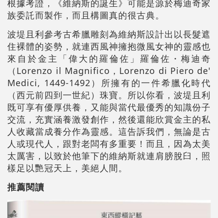
根據考證，《維納斯的誕生》可能是源於梅迪奇家
族委託而製作，而且構圖真的很古典。
波堤且利參考古希臘雕刻為維納斯設計出以長髮遮
住裸體的姿勢，就連西風神擁抱微風女神的靈感也
來自於金主「偉大的羅倫佐」羅倫佐・梅迪奇
（Lorenzo il Magnifico，Lorenzo di Piero de'
Medici, 1449-1492）所擁有的一件希臘化時代
（西元前四到一世紀）珠寶。所以你看，波堤且利
既可享有優厚供養，又能與當代最優秀的知識份子
交流，充實涵養激發創作，然後還能欣賞金主的私
人收藏當成養分作為靈感。這告訴我們，無論是古
人或現代人，跟對老闆有多重要！而且，因為太美
太厲害，以致於他筆下的維納斯就連肩膀脫臼，照
樣足以艷冠天上，美絕人間。
推薦閱讀