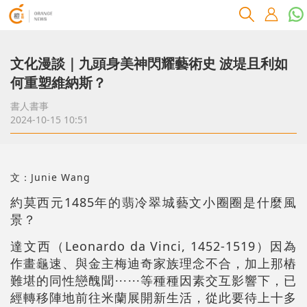
文化漫談｜九頭身美神閃耀藝術史 波堤且利如
何重塑維納斯？
書人書事
2024-10-15 10:51
文：Junie Wang
約莫西元1485年的翡冷翠城藝文小圈圈是什麼風
景？
達文西（Leonardo da Vinci, 1452-1519）因為
作畫龜速、與金主梅迪奇家族理念不合，加上那樁
難堪的同性戀醜聞⋯⋯等種種因素交互影響下，已
經轉移陣地前往米蘭展開新生活，從此要待上十多