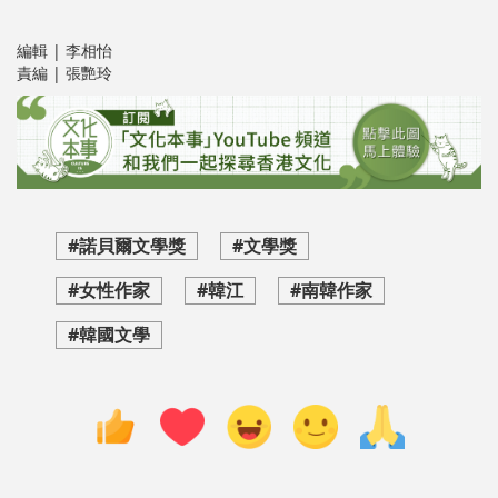
編輯 | 李相怡
責編 | 張艷玲
#諾貝爾文學獎
#文學獎
#女性作家
#韓江
#南韓作家
#韓國文學