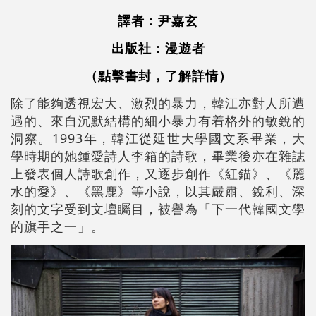
譯者：尹嘉玄
出版社：漫遊者
（點擊書封，了解詳情）
除了能夠透視宏大、激烈的暴力，韓江亦對人所遭
遇的、來自沉默結構的細小暴力有着格外的敏銳的
洞察。1993年，韓江從延世大學國文系畢業，大
學時期的她鍾愛詩人李箱的詩歌，畢業後亦在雜誌
上發表個人詩歌創作，又逐步創作《紅錨》、《麗
水的愛》、《黑鹿》等小說，以其嚴肅、銳利、深
刻的文字受到文壇矚目，被譽為「下一代韓國文學
的旗手之一」。