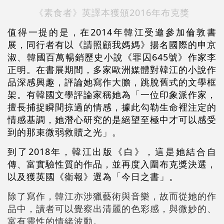
《素食者》英譯本獲頒2016年布克獎
值得一提的是，在2014年韓江受邀參加倫敦書
展，同行者有以《請照顧我媽媽》揚名國際的申京
淑、韓國百萬暢銷歷史小說《罪囚645號》作家李
正明。在書展期間，多家歐洲媒體對韓江的小說作
品深感興趣，評論她寫作大膽，跳脫舊式的文學框
架。有韓國文學評論家稱她為「一位印象派作家，
擅長捕捉瞬間掠過的情感，據此勾勒生命裡注定的
情感基調，她潛心研究的是絕望至極中才可以感受
到的那束微弱救贖之光」。
到了2018年，韓江出版《白》，這是她結合自
傳、富實驗性質的作品，並再度入圍布克獎決選，
以及獲英國《衛報》選為「今日之書」。
除了寫作，韓江亦涉獵藝術與音樂，故而從她的作
品中，讀者可以覺察出清麗的色彩感，與微妙的、
富有靈性的情緒波動。