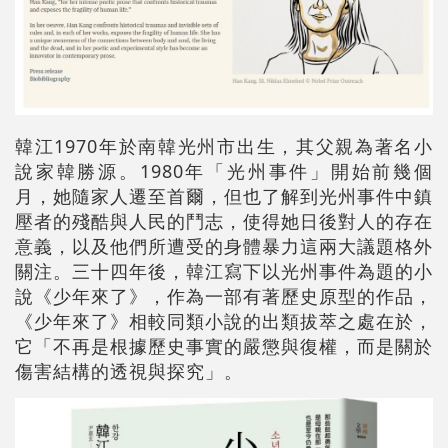
韓江1970年於南韓光州市出生，其父親為著名小
說家韓勝源。1980年「光州事件」開始前幾個
月，她隨家人遷至首爾，但也了解到光州事件中鎮
壓者的殘酷與人民的鬥志，使得她日後對人的存在
意義，以及他們所遭受的身體暴力這兩大議題格外
關注。三十四年後，韓江寫下以光州事件為題的小
說《少年來了》，作為一部有著歷史原型的作品，
《少年來了》相較同類小說的出類拔萃之處在於，
它「不再是根據歷史事實的嚴懲與復權，而是關於
傷害結構的透視與探究」。