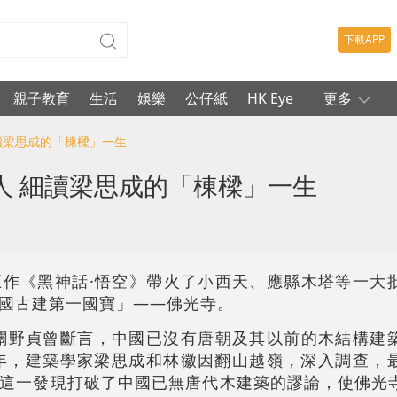
下載APP
親子教育
生活
娛樂
公仔紙
HK Eye
更多
讀梁思成的「棟樑」一生
人 細讀梁思成的「棟樑」一生
巨作《黑神話·悟空》帶火了小西天、應縣木塔等一大
國古建第一國寶」——佛光寺。
家關野貞曾斷言，中國已沒有唐朝及其以前的木結構建
7年，建築學家梁思成和林徽因翻山越嶺，深入調查，
這一發現打破了中國已無唐代木建築的謬論，使佛光