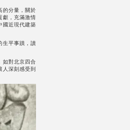
高的分量，關於
貢獻，充滿激情
中國近現代建築
的生平事蹟，讀
，如對北京四合
讓人深刻感受到