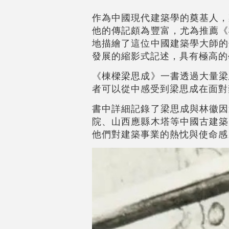
作為中國現代建築學的奠基人，
他的傳記頗為豐富，尤為推薦《
地描繪了這位中國建築學大師的
發展的縮影式記述，具有極高的
《棟樑梁思成》一書透過大量梁
者可以從中感受到梁思成在面對
書中詳細記錄了梁思成與林徽因
院、山西應縣木塔等中國古建築
他們對建築事業的熱忱與使命感