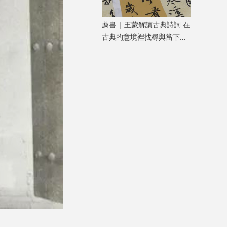
薦書 | 王蒙解讀古典詩詞 在
古典的意境裡找尋與當下共
鳴的「新鮮」