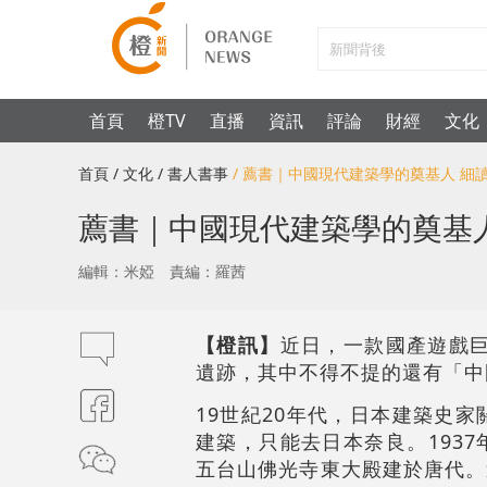
首頁
橙TV
直播
資訊
評論
財經
文化
首頁
/ 文化
/ 書人書事
/ 薦書｜中國現代建築學的奠基人 細
薦書｜中國現代建築學的奠基
編輯：米婭
責編：羅茜
【橙訊】
近日，一款國產遊戲
遺跡，其中不得不提的還有「中
19世紀20年代，日本建築史
建築，只能去日本奈良。193
五台山佛光寺東大殿建於唐代。