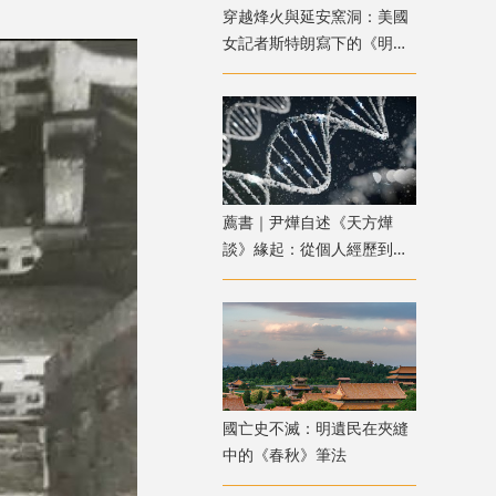
穿越烽火與延安窯洞：美國
女記者斯特朗寫下的《明日
中國》
薦書｜尹燁自述《天方燁
談》緣起：從個人經歷到生
命科學普及
國亡史不滅：明遺民在夾縫
中的《春秋》筆法