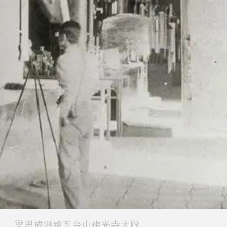
梁思成測繪五台山佛光寺大殿