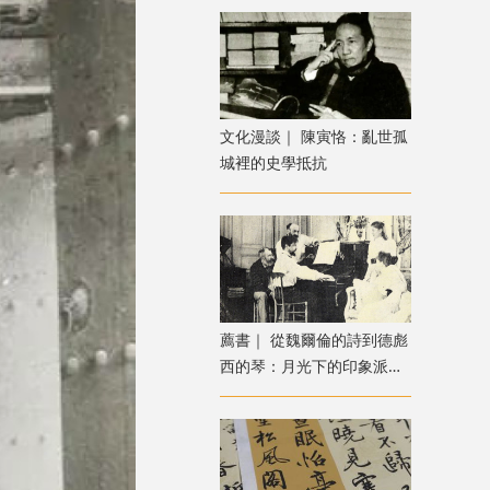
文化漫談｜ 陳寅恪：亂世孤
城裡的史學抵抗
薦書｜ 從魏爾倫的詩到德彪
西的琴：月光下的印象派音
樂之旅