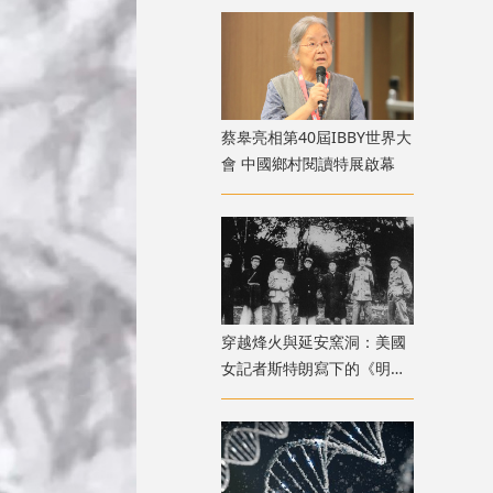
蔡皋亮相第40屆IBBY世界大
會 中國鄉村閱讀特展啟幕
穿越烽火與延安窯洞：美國
女記者斯特朗寫下的《明日
中國》