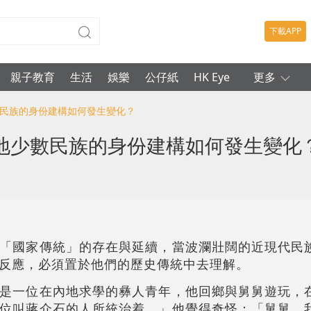
下載APP
親子教育
生活
娛樂
公仔紙
HK Eye
更多
數民族的身份建構如何發生變化？
地少數民族的身份建構如何發生變化
「國家傳統」的存在與延續，當波瀾壯闊的近現代民
反應，必須置於他們的歷史傳統中去理解。
是一位在內地求學的彝人青年，他回鄉與舅舅遊玩，
位叫蔣介石的人所統治着。」他覺得奇怪：「舅舅，