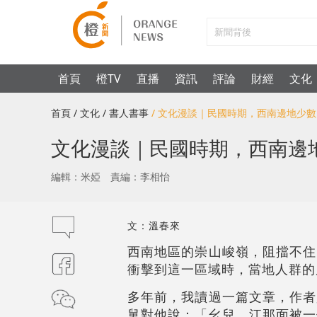
首頁
橙TV
直播
資訊
評論
財經
文化
首頁
/ 文化
/ 書人書事
/ 文化漫談｜民國時期，西南邊地少
文化漫談｜民國時期，西南邊
編輯：米婭
責編：李相怡
文：溫春來
西南地區的崇山峻嶺，阻擋不住
衝擊到這一區域時，當地人群的
多年前，我讀過一篇文章，作者
舅對他說：「幺兒，江那面被一