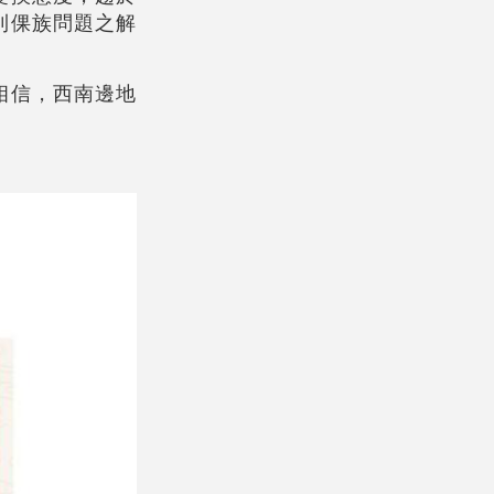
則倮族問題之解
相信，西南邊地