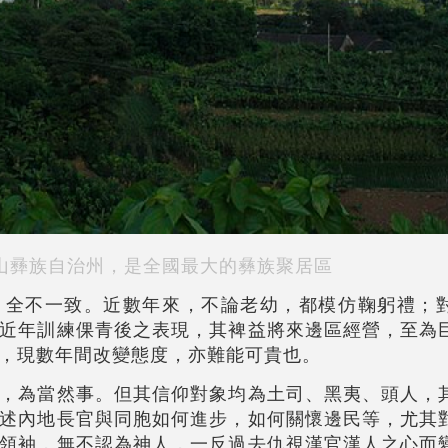
山彞族自治州，是全國最大的彝族聚居區
，全不一致。近數年來，不論老幼，都模仿鞠躬禮；
近年訓練倮青後之表現，其裨益將來邊區經營，至為
，現數年間改變態度，亦難能可貴也。
，為當然事。但其信仰對象均為土司、黑夷、頭人，
述內地長官與同胞如何進步，如何關懷邊民等，尤其
領袖，無不認為神人，一反過去仇視漢官漢人之心而