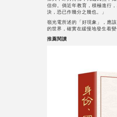
信仰。倘近年教育，積極進行，
決，恐已作幾分之幾也。」
嶺光電所述的「好現象」，應該
的世界，確實在緩慢地發生着變
推薦閱讀