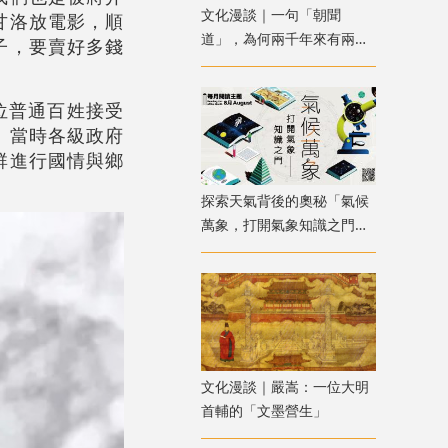
文化漫談｜一句「朝聞
甘洛放電影，順
道」，為何兩千年來有兩種
子，要賣好多錢
解讀？
位普通百姓接受
。當時各級政府
群進行國情與鄉
探索天氣背後的奧秘「氣候
萬象，打開氣象知識之門」
主題書展
文化漫談｜嚴嵩：一位大明
首輔的「文墨營生」