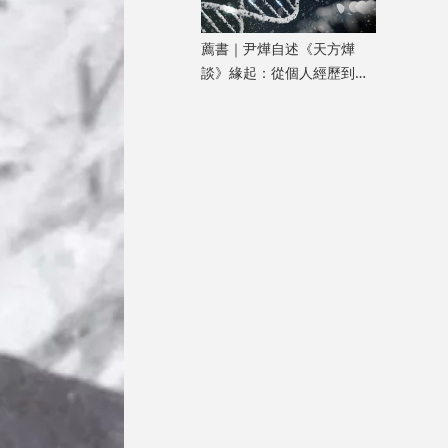
薦書｜尹燁自述《天方燁
談》緣起：從個人經歷到生
命科學普及