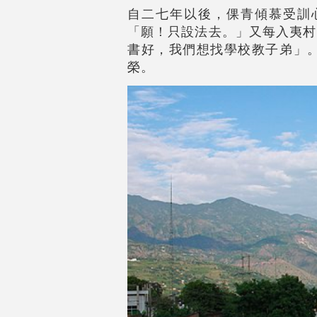
自二七年以後，倮青傾慕受訓
「願！只設法去。」又每入夷村
書好，我們想找學校教子弟」
榮。