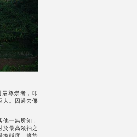
對最尊崇者，叩
巨大。因過去倮
其他一無所知，
對於最高領袖之
變換態度，趨於