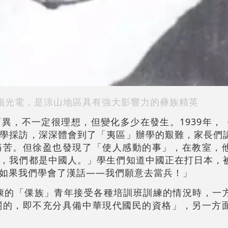
嶺光電，是涼山地區具有強大影響力的彝族精英
異，不一定很理想，但變化多少在發生。1939年，
學採訪，深深體會到了「夷區」辦學的艱難，家長們
痛苦。但徐盈也發現了「使人感動的事」，在教室，
，我們都是中國人。」學生們知道中國正在打日本，
如果我們學會了漢話——我們願意去當兵！」
西康的「倮族」青年接受各種培訓班訓練的情況時，一
關的，即不充分具備中華現代國民的資格」，另一方