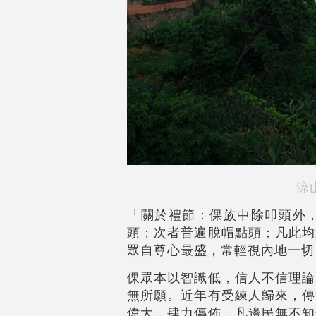
涼
「關於禮節：倮族中除叩頭外
頭；次者普遍脫帽點頭；凡此均
眾自尊心最盛，常輕視內地一切
倮眾本以智識低，信人不信理論
無所願。近年有受練人歸來，傳
偉大，肆力傳佈，凡邊民無不知