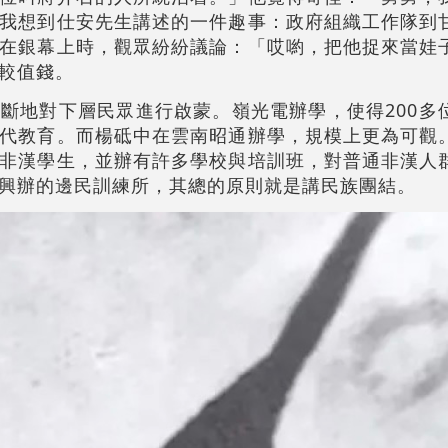
我想到仕安先生講述的一件趣事：政府組織工作隊到
在銀幕上時，觀眾紛紛議論：「哎喲，把他捉來當娃
較值錢。
斷地對下層民眾進行啟蒙。嶺光電辦學，使得200多
代教育。而楊砥中在雲南昭通辦學，規模上更為可觀
非漢學生，並辦有許多學校與培訓班，對普通非漢人
興辦的邊民訓練所，其總的原則就是講民族團結。