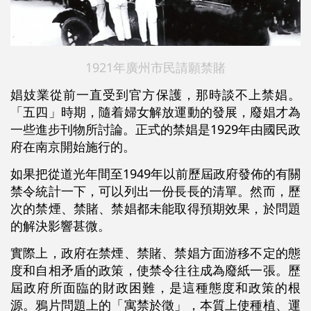
1921年廣州市民請願禁賭
娼妓業從前一直受到官方保護，那時談不上禁娼。
「五四」時期，隨着婦女解放運動的發展，廢娼才為
一些進步刊物所討論。正式的禁娼是1929年由國民政
府在南京開始施行的。
如果把從道光年間至1949年以前歷屆政府發佈的有關
禁令統計一下，可以列出一份長長的清單。然而，歷
次的禁煙、禁賭、禁娼都未能取得預期效果，於問題
的解決影響甚微。
實際上，政府在禁煙、禁賭、禁娼方面游移不定的態
度和自相矛盾的政策，使禁令往往成為廢紙一張。歷
屆政府所面臨的財政困難，是這種態度和政策的根
源。鴉片問題上的「寓禁於徵」，本質上使種植、運