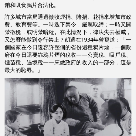
銷和吸食鴉片合法化。
許多城市當局通過徵收煙捐、賭捐、花捐來增加市政
費、教育費等。一時迭下禁令，嚴厲取締；一時又開
禁徵稅，或明禁暗縱。在此情況下，律法失去權威，
又怎麼能做到令行禁止？胡適在1934年曾寫道：「一
個國家在今日還容許整個的省份遍種鴉片煙，一個政
府在今日還要靠鴉片煙的稅收——公賣稅、吸戶稅、
煙苗稅、過境稅——來做政府的收入的一部分，這是
最大的恥辱。」