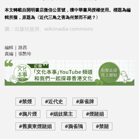
本文轉載自開明書店微信公眾號，獲中華書局授權使用。標題為編
輯所擬，原題為〈近代三鳥之害為何禁而不絕？〉
圖：出版社提供、wikimedia commons
編輯 | 路西
責編 | 張艷玲
#禁煙
#近代史
#麻雀牌
#鴉片煙
#娼妓業主
#煙賭娼
#舊廣東煙賭娼
#鴉雀鴇
#禁賭