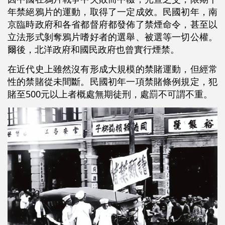
年禁絕鴉片的運動，取得了一定成效。民國初年，南
京臨時政府和各省都督府都發佈了禁煙命令，甚至以
立法形式剝奪鴉片嗜好者的選舉、被選等一切公權。
爾後，北洋政府和國民政府也曾實行煙禁。
在近代史上雖然沒有形成大規模的禁賭運動，但經常
性的禁賭從未間斷。民國初年一項禁賭條例規定，犯
賭至500元以上者概處無期徒刑，處罰不可謂不重。