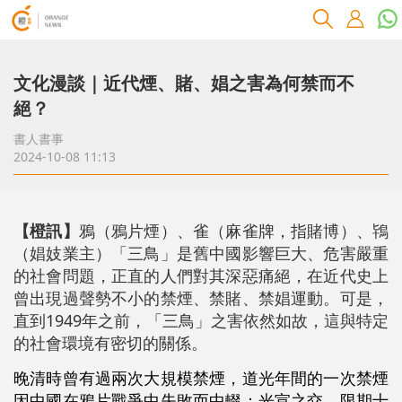
文化漫談｜近代煙、賭、娼之害為何禁而不
絕？
書人書事
2024-10-08 11:13
【橙訊】
鴉（鴉片煙）、雀（麻雀牌，指賭博）、鴇
（娼妓業主）「三鳥」是舊中國影響巨大、危害嚴重
的社會問題，正直的人們對其深惡痛絕，在近代史上
曾出現過聲勢不小的禁煙、禁賭、禁娼運動。可是，
直到1949年之前，「三鳥」之害依然如故，這與特定
的社會環境有密切的關係。
晚清時曾有過兩次大規模禁煙，道光年間的一次禁煙
因中國在鴉片戰爭中失敗而中輟；光宣之交，限期十