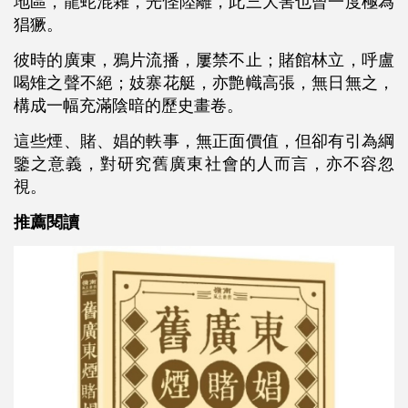
地區，龍蛇混雜，光怪陸離，此三大害也曾一度極為
猖獗。
彼時的廣東，鴉片流播，屢禁不止；賭館林立，呼盧
喝雉之聲不絕；妓寨花艇，亦艶幟高張，無日無之，
構成一幅充滿陰暗的歷史畫卷。
這些煙、賭、娼的軼事，無正面價值，但卻有引為綱
鑒之意義，對研究舊廣東社會的人而言，亦不容忽
視。
推薦閱讀