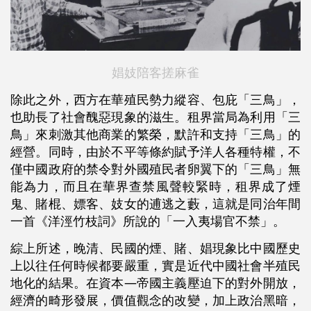
娼妓陪客搓麻雀
除此之外，西方在華殖民勢力縱容、包庇「三鳥」，
也助長了社會醜惡現象的滋生。租界當局為利用「三
鳥」來刺激其他商業的繁榮，默許和支持「三鳥」的
經營。同時，由於不平等條約賦予洋人各種特權，不
僅中國政府的禁令對外國殖民者卵翼下的「三鳥」無
能為力，而且在華界查禁風聲較緊時，租界成了煙
鬼、賭棍、嫖客、妓女的逋逃之藪，這就是同治年間
一首《洋涇竹枝詞》所說的「一入夷場官不禁」。
綜上所述，晚清、民國的煙、賭、娼現象比中國歷史
上以往任何時候都要嚴重，實是近代中國社會半殖民
地化的結果。在資本—帝國主義壓迫下的對外開放，
經濟的畸形發展，價值觀念的改變，加上政治黑暗，