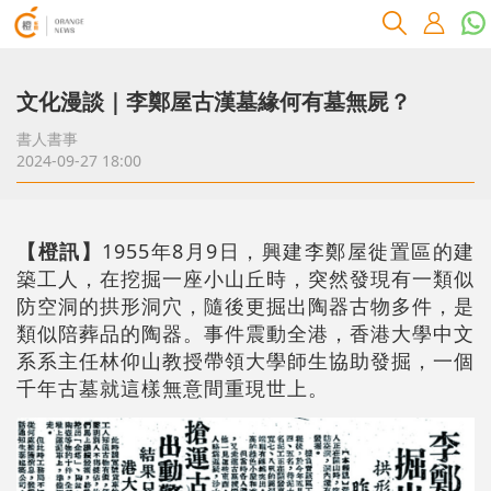
文化漫談｜李鄭屋古漢墓緣何有墓無屍？
書人書事
2024-09-27 18:00
【橙訊】
1955年8月9日，興建李鄭屋徙置區的建
築工人，在挖掘一座小山丘時，突然發現有一類似
防空洞的拱形洞穴，隨後更掘出陶器古物多件，是
類似陪葬品的陶器。事件震動全港，香港大學中文
系系主任林仰山教授帶領大學師生協助發掘，一個
千年古墓就這樣無意間重現世上。