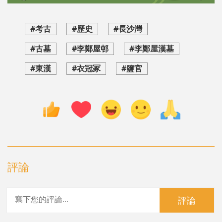
#考古
#歷史
#長沙灣
#古墓
#李鄭屋邨
#李鄭屋漢墓
#東漢
#衣冠冢
#鹽官
評論
評論