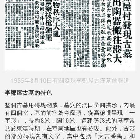
1955年8月10日有關發現李鄭屋古漢墓的報道
李鄭屋古墓的特色
整個古墓用磚塊砌成，墓穴的洞口呈圓拱形，內裏
有四個室，墓的前室為穹窿頂，從高俯視呈現「十
字形」，長約8米，闊10米。這建築形式的墓室常
見於東漢時期，在華南地區也有發現。此外，古墓
的部分磚塊刻有文字，當中包括「大吉番禺」和