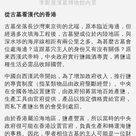
李鄭屋漢墓博物館內景
從古墓看漢代的香港
古墓坐落長沙灣東京街的北端，原本臨近海邊，但
經過多次填海工程後，古墓變成位於內陸地區，與
深水埗的海岸線相距有兩公里之多。為甚麼古墓會
位處海邊？這跟墓穴主人的身份又有沒有關係？原
來西漢武帝時，中央政府實行鹽鐵酒專賣，將鹽這
種生活必需品收歸國營。
中國自西漢武帝開始，為了增加政府收入，推行鹽
的專賣制度（指某類物品由政府壟斷經營）。中央
在全國各地設置鹽官，由政府招募當地百姓產鹽，
生產工具由官府提供，產品以指定價格賣給官府，
而私下產鹽出售的會受到處罰。
由於香港屬沿海地區，鹽產豐富，所以當時的中央
政府很可能在香港設置官府，負責生產和轉運海鹽
的事務。因此，學者相信古墓的主人可能是一位財