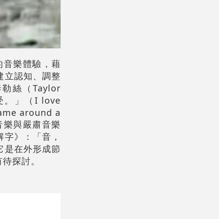
同的音樂體驗，藉
建立認知、調整
（Taylor
（I love
rame around a
流行音樂與嚴肅音樂
解字》：「音，
它是在外形成節
有待探討。