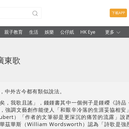
下載APP
親子教育
生活
娛樂
公仔紙
HK Eye
更多
廣東歌
，中外古今都有類似說法。
憂矣，我歌且謠」，錢鍾書其中一個例子是鍾嶸《詩品 
，強調文藝創作能使人「和艱辛冷落的生涯妥協相安
Flaubert）「作者的文筆卻是更深沉的痛苦的流露」
華斯（William Wordsworth）認為「詩歌是