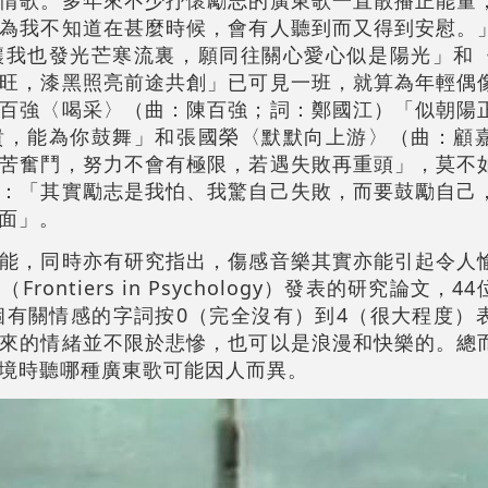
情歌。多年來不少抒懷勵志的廣東歌一直散播正能量
為我不知道在甚麼時候，會有人聽到而又得到安慰。
讓我也發光芒寒流裏，願同往關心愛心似是陽光」和
旺，漆黑照亮前途共創」已可見一班，就算為年輕偶
百強〈喝采〉（曲：陳百強；詞：鄭國江）「似朝陽
貴，能為你鼓舞」和張國榮〈默默向上游〉（曲：顧
苦奮鬥，努力不會有極限，若遇失敗再重頭」，莫不
：「其實勵志是我怕、我驚自己失敗，而要鼓勵自己
面」。
能，同時亦有研究指出，傷感音樂其實亦能引起令人
ontiers in Psychology）發表的研究論文，
個有關情感的字詞按0（完全沒有）到4（很大程度）
來的情緒並不限於悲慘，也可以是浪漫和快樂的。總
境時聽哪種廣東歌可能因人而異。