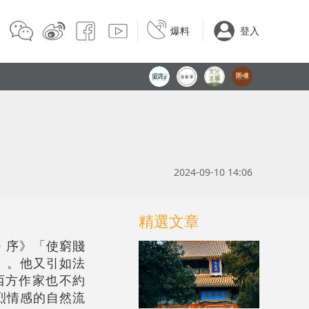
爆料
登入
2024-09-10 14:06
精選文章
· 序》「使窮賤
」。他又引如法
說西方作家也不約
強烈情感的自然流