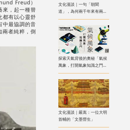
d Freud）
文化漫談｜一句「朝聞
藝來，起一種替
道」，為何兩千年來有兩種
化都有以心靈舒
解讀？
宙中最協調的音
如兩者純粹，倒
探索天氣背後的奧秘「氣候
萬象，打開氣象知識之門」
主題書展
文化漫談｜嚴嵩：一位大明
首輔的「文墨營生」