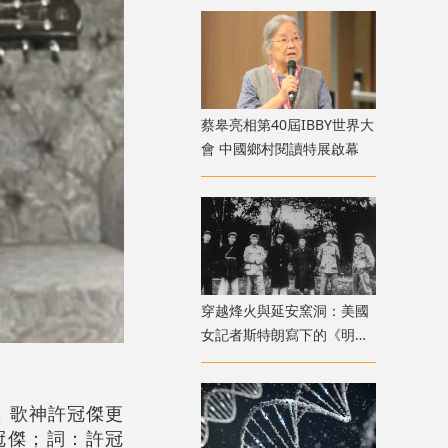
蔡皋亮相第40屆IBBY世界大
會 中國鄉村閱讀特展啟幕
穿越烽火與延安窯洞：美國
女記者斯特朗寫下的《明日
中國》
，歌神許冠傑更
冠傑；詞：許冠