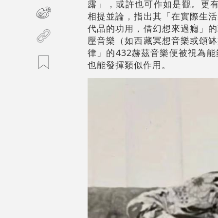
露」，或許也可作如是觀。更有趣
相提並論，指出其「在實際生活
代品的功用，借幻想來過癮」的
壓音樂（如西藏冥想音樂或頌缽
律」的432赫茲音樂便被視為
也能發揮類似作用。