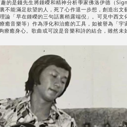
的是錢先生將鍾嶸和精神分析學家佛洛伊德（Sigmun
裏不能滿足欲望的人，死了心作退一步想，創造出文
理論「早在鍾嶸的三句話裏稍露端倪」。可見中西文
療癒音樂等）作為淨化和治癒的工具，如被譽為「宇
能夠療癒身心。歌曲或可說是音樂和詩的結合，雖然未