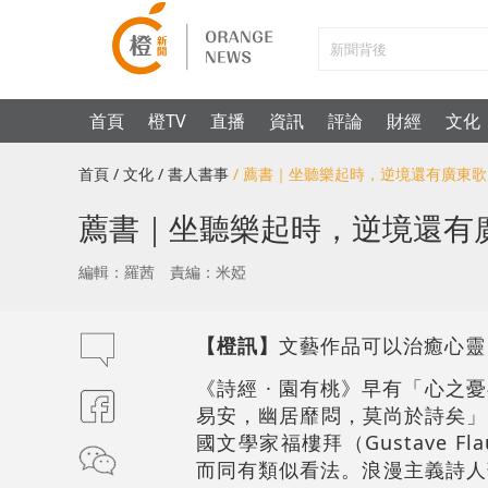
首頁
橙TV
直播
資訊
評論
財經
文化
首頁
/ 文化
/ 書人書事
/ 薦書｜坐聽樂起時，逆境還有廣東歌
薦書｜坐聽樂起時，逆境還有
編輯：羅茜
責編：米婭
【橙訊】
文藝作品可以治癒心靈
《詩經 · 園有桃》早有「心之
易安，幽居靡悶，莫尚於詩矣」
國文學家福樓拜（Gustave 
而同有類似看法。浪漫主義詩人華茲