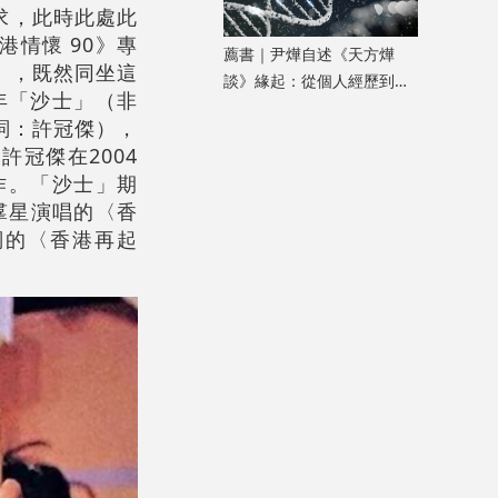
求，此時此處此
情懷 90》專
薦書｜尹燁自述《天方燁
」，既然同坐這
談》緣起：從個人經歷到生
年「沙士」（非
命科學普及
詞：許冠傑），
冠傑在2004
作。「沙士」期
，羣星演唱的〈香
詞的〈香港再起