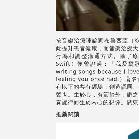
按音樂治療理論家布魯西亞（Ken
此提升患者健康，而音樂治療大
行為和調整溝通方式。除了療癒
Swift）便曾說過：「我愛
writing songs because I lov
feeling you once h
有以下的共有經驗：創造認同、
聲也。生於心，有節於外，謂之
奏旋律而生於內心的想像。廣東
推薦閱讀