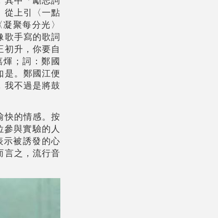
，其中「勵志詞
」從上引〈一點
〈凝聚每分光〉
像歌手寫的歌詞
正初升，你要自
嘉煇；詞：鄭國
如是。鄭國江便
，我不過是將鼓
愉快的情感。按
44位參與實驗的人
表示被誘發的心
而言之，流行音