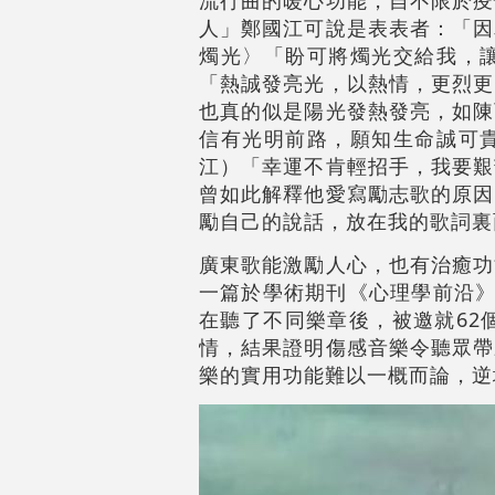
流行曲的暖心功能，自不限於疫
人」鄭國江可說是表表者：「因
燭光〉「盼可將燭光交給我，
「熱誠發亮光，以熱情，更烈更
也真的似是陽光發熱發亮，如陳
信有光明前路，願知生命誠可
江）「幸運不肯輕招手，我要艱
曾如此解釋他愛寫勵志歌的原因
勵自己的說話，放在我的歌詞裏
廣東歌能激勵人心，也有治癒功
一篇於學術期刊《心理學前沿》（Fr
在聽了不同樂章後，被邀就62
情，結果證明傷感音樂令聽眾帶
樂的實用功能難以一概而論，逆