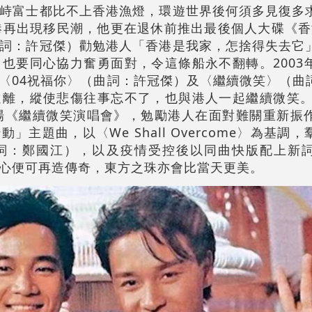
峙富士都比不上香港漁燈，環遊世界後何須多見復多
港再出現移民潮，他更在退休前推出最後個人大碟《香港
詞：許冠傑）勸勉港人「香港是我家，怎捨得失去它
也要同心協力奮勇面對，令這條船永不翻轉。2003
〈04祝福你〉（曲詞：許冠傑）及〈繼續微笑〉（曲
離，縱使悲傷往事忘不了，也與港人一起繼續微笑。許
場《繼續微笑演唱會》，勉勵港人在面對難關重新振
主題曲，以〈We Shall Overcome〉為基調
詞：鄭國江），以及疫情受控後以同曲快版配上新
心便可再造傳奇，東方之珠亦會比當天更美。