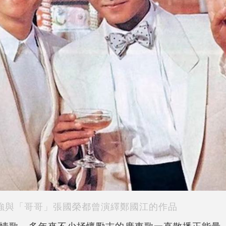
強與「哥哥」張國榮都曾演繹鄭國江的作品