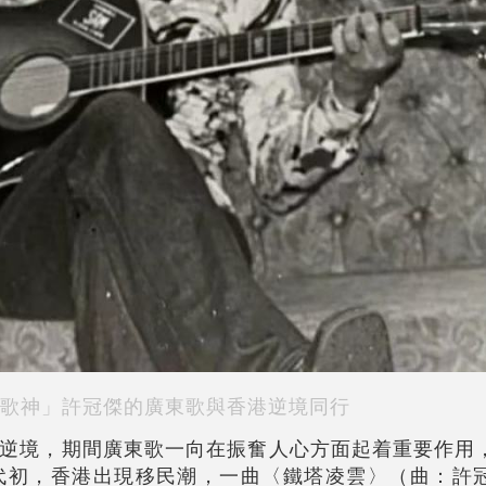
歌神」許冠傑的廣東歌與香港逆境同行
逆境，期間廣東歌一向在振奮人心方面起着重要作用
代初，香港出現移民潮，一曲〈鐵塔凌雲〉（曲：許