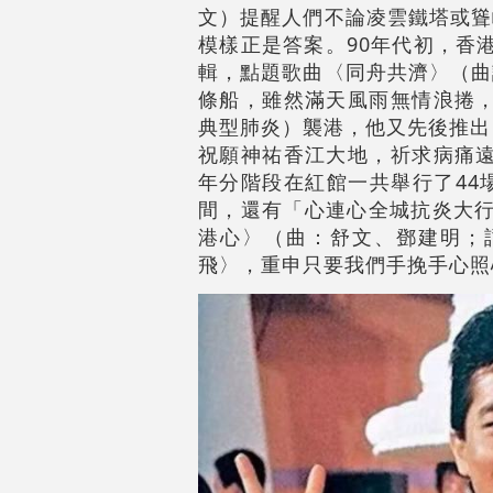
文）提醒人們不論凌雲鐵塔或聳
模樣正是答案。90年代初，香
輯，點題歌曲〈同舟共濟〉（曲
條船，雖然滿天風雨無情浪捲，
典型肺炎）襲港，他又先後推出
祝願神祐香江大地，祈求病痛遠
年分階段在紅館一共舉行了44
間，還有「心連心全城抗炎大行動」
港心〉（曲：舒文、鄧建明；
飛〉，重申只要我們手挽手心照