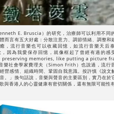
neth E. Bruscia）的研究，治療師可以利用不
體而言有五大好處：分散注意力、調節情緒、調整和
，流行音樂也可以收藏回憶，如流行音樂天后泰勒絲
寫歌，因為我愛保存回憶，就像框起了曾經有過的感受。」
e preserving memories, like putting a picture f
ad.）著名音樂社會學家費理夫（Simon Frith）也說過，
經營感情、組織時間、鞏固自我意識。按許慎《說文
音。」換句話說，音樂與聲音的主要區別，實乃在於
歌與香港人的心靈健康有密切關係，還有無限可能性