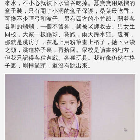
來水，不小心就被下水管吞吃掉。蠶寶寶用紙摺的
盒子裝，只有開了小洞的盒子保護，桑葉最吃香，
可換不少彈弓和波子。另有四方的小竹籠，關着各
各叫的蟈蟈，一個不留神，就被老師收去。男女生
同校，大家一樣踢球、賽跑，雨天踩水窪。還有，
那就是跳房子，在地上用粉筆畫上格子，拋下豆袋
之類，跳進格子裏，再拾回。學校是讀書的地方，
但我只記得各種遊戲、各種玩具。我好像仍然在格
子裏，剛轉過頭，還沒有跳出來。