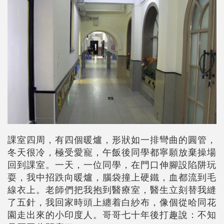
課室四周，有四個暖爐，形狀如一排彎曲的圓管，
冬天很冷，極受愛寵，午飯後同學都寧願放棄操場
回到課室。一天，一位同學，在門口伸腳設陷阱玩
耍，我中招跌向暖爐，腦袋撞上硬鐵，血都流到毛
線衣上。老師們把我抱到醫療室，醫生立刻替我縫
了五針，我回家時頭上纏着白紗布，像個從哈同花
園走出來的小印度人。哥哥七十年後打趣說：不知