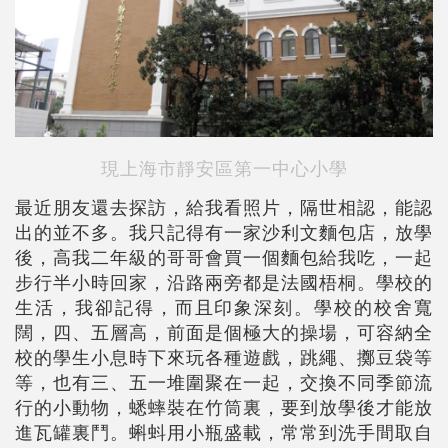
現
上海市靜安區第一中心小學
最近朋友還去探訪，給我看照片，隔世相認，能認
出的並不多。我只記得有一家沙利文麵包店，放學
後，高我二年級的哥哥會買一個麵包給我吃，一起
步行半小時回家，沿路兩旁都是法國梧桐。學校的
生活，我卻記得，而且印象深刻。學校的校舍寬
闊，四、五層高，前面是個極大的操場，可容納全
校的學生小息時下來玩各種遊戲，跳繩、擲豆袋等
等，也有三、五一堆圍聚在一起，交換不同季節流
行的小動物，蟋蟀裝在竹筒裏，要到放學後才能放
進瓦罐裏鬥。蝌蚪用小瓶盛載，常常到洗手間取自