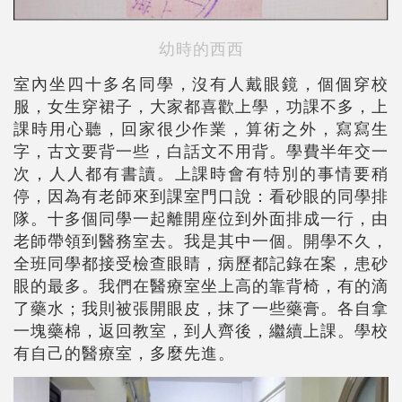
幼時的西西
室內坐四十多名同學，沒有人戴眼鏡，個個穿校
服，女生穿裙子，大家都喜歡上學，功課不多，上
課時用心聽，回家很少作業，算術之外，寫寫生
字，古文要背一些，白話文不用背。學費半年交一
次，人人都有書讀。上課時會有特別的事情要稍
停，因為有老師來到課室門口說：看砂眼的同學排
隊。十多個同學一起離開座位到外面排成一行，由
老師帶領到醫務室去。我是其中一個。開學不久，
全班同學都接受檢查眼睛，病歷都記錄在案，患砂
眼的最多。我們在醫療室坐上高的靠背椅，有的滴
了藥水；我則被張開眼皮，抹了一些藥膏。各自拿
一塊藥棉，返回教室，到人齊後，繼續上課。學校
有自己的醫療室，多麼先進。