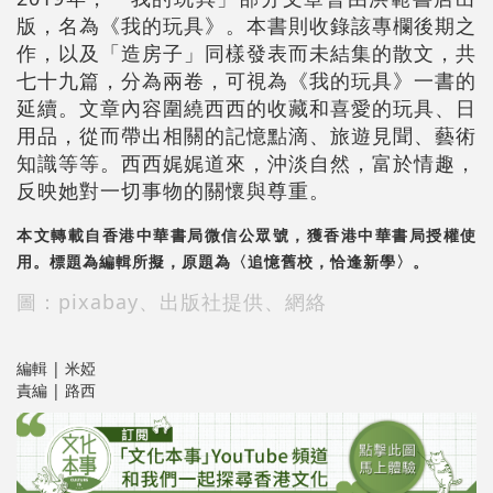
版，名為《我的玩具》。本書則收錄該專欄後期之
作，以及「造房子」同樣發表而未結集的散文，共
七十九篇，分為兩卷，可視為《我的玩具》一書的
延續。文章內容圍繞西西的收藏和喜愛的玩具、日
用品，從而帶出相關的記憶點滴、旅遊見聞、藝術
知識等等。西西娓娓道來，沖淡自然，富於情趣，
反映她對一切事物的關懷與尊重。
本文轉載自香港中華書局微信公眾號，獲香港中華書局授權使
用。標題為編輯所擬，原題為〈追憶舊校，恰逢新學〉。
圖：pixabay、出版社提供、網絡
編輯 | 米婭
責編 | 路西