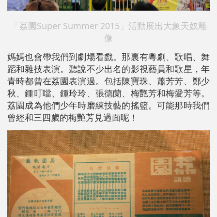
「荔園Super Summer 2015」活動展出大象天奴雕
像
媽媽也會帶我們到劇場看戲。那裏有粵劇、歌唱、舞
蹈和雜技表演。聽說不少出名的影視藝員和歌星，年
青時都曾在荔園表演過。包括陳寶珠、蕭芳芳、鄭少
秋、鍾叮噹、鍾玲玲、張德蘭、梅艷芳和梅愛芳等。
荔園成為他們少年時磨練技藝的搖籃。可能那時我們
曾經和三四歲的梅艷芳見過面呢！