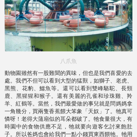
八爪魚
動物園雖然有一股難聞的異味，但也是我們喜愛的去
處。我們不但可以看到大型的猛獸，如獅子、老虎、
黑熊、花豹、鱷魚等。還可以看到雙峰駱駝、長頸
鹿、黑猩猩和猴子。還有美麗的孔雀和珍珠雞、羚
羊、紅鶴等。當然，我們最愛做的事兒就是問媽媽拿
一角幾分，買兩隻香蕉餵大笨象「天奴」了。牠真可
憐呀！老得大蒲扇似的耳朵都破了。牠食量很大，有
時園中的食物供應不足，牠就要向遊客乞討來飽肚
子。所以爸媽也會給我們一點小錢買東西餵牠。牠用