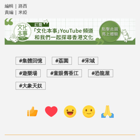
編輯 | 路西
責編 | 米婭
#集體回憶
#荔園
#宋城
#遊樂場
#童眼舊香江
#恐龍屋
#大象天奴