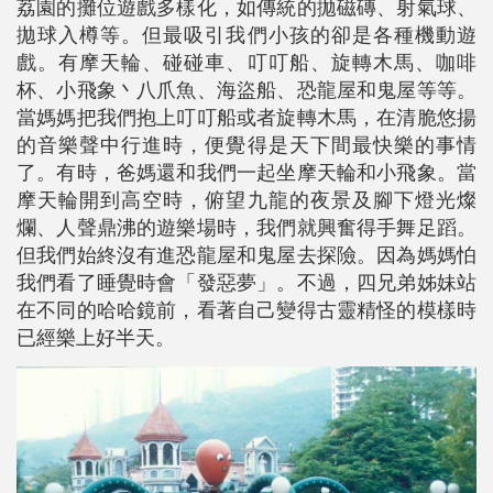
荔園的攤位遊戲多樣化，如傳統的拋磁磚、射氣球、
拋球入樽等。但最吸引我們小孩的卻是各種機動遊
戲。有摩天輪、碰碰車、叮叮船、旋轉木馬、咖啡
杯、小飛象丶八爪魚、海盜船、恐龍屋和鬼屋等等。
當媽媽把我們抱上叮叮船或者旋轉木馬，在清脆悠揚
的音樂聲中行進時，便覺得是天下間最快樂的事情
了。有時，爸媽還和我們一起坐摩天輪和小飛象。當
摩天輪開到高空時，俯望九龍的夜景及腳下燈光燦
爛、人聲鼎沸的遊樂場時，我們就興奮得手舞足蹈。
但我們始終沒有進恐龍屋和鬼屋去探險。因為媽媽怕
我們看了睡覺時會「發惡夢」。不過，四兄弟姊妹站
在不同的哈哈鏡前，看著自己變得古靈精怪的模樣時
已經樂上好半天。