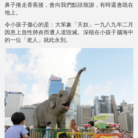
鼻子捲走香蕉後，會向我們點頭致謝，有時還會跪在
地上。
令小孩子傷心的是：大笨象「天奴」一九八九年二月
因患上急性肺炎而遭人道毀滅。深植在小孩子腦海中
的一位「老人」就此永別。