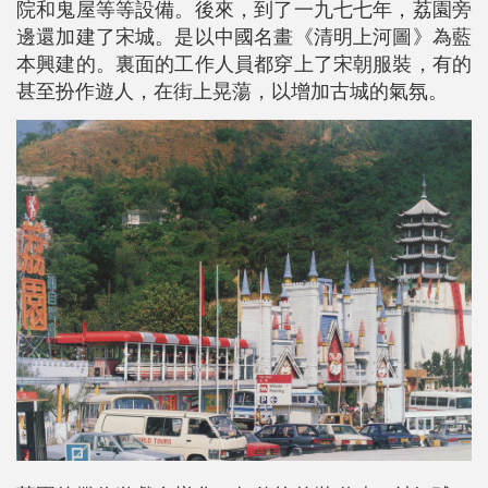
院和鬼屋等等設備。後來，到了一九七七年，荔園旁
邊還加建了宋城。是以中國名畫《清明上河圖》為藍
本興建的。裏面的工作人員都穿上了宋朝服裝，有的
甚至扮作遊人，在街上晃蕩，
以增加古城的氣氛。