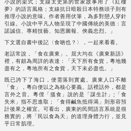
小說的架式；支線太史第的世家故事用了《紅樓
夢》的語言風格；支線抗日暗殺日本特務頭子則有
推理小說的意味。作者善用伏筆，為多對戀人穿針
引線。小說中平凡人物呈現了中國傳統的美德：言
諾誠信、專精技藝、知恩圖報、俠義忠烈。」
下文選自書中後記〈食啲也？〉，一起來看看。
老話常說，「食在廣東」。屈大均在《廣東新語》
裡，有頗為周詳的表達：「天下所有食貨，粵地幾
盡有之，粵地所有之食貨，天下未必盡也。」
既已誇下了海口，便需落到實處。廣東人口不離
「食」，粵白便以之為核心要義。話裡話外，都是
言外之音。粵俚「搵食」說的是「謀生計」;「食
失米」指不思進取；「食得鹹魚抵得渴」則形容預
計後果之權宜。可看出，廣東的民間語言系統是很
務實的，將「民以食為天」的道理身體力行，並見
乎日常肌理。