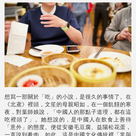
想寫一部關於「吃」的小說，是很久的事情了。在
《北鳶》裡頭，文笙的母親昭如，在一個飢饉的寒
夜，對葉師娘說，「中國人的那點子道理，都在這
吃裡頭了」。她想說的，是中國人在飲食上善待
「意外」的態度。便從安徽毛豆腐、益陽松花蛋，
一直說到肴肉。如此，這是中國文化傳統裡「常與