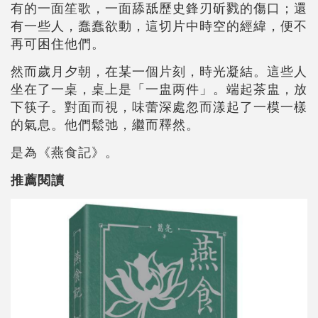
有的一面笙歌，一面舔舐歷史鋒刃斫戮的傷口；還
有一些人，蠢蠢欲動，這切片中時空的經緯，便不
再可困住他們。
然而歲月夕朝，在某一個片刻，時光凝結。這些人
坐在了一桌，桌上是「一盅两件」。端起茶盅，放
下筷子。對面而視，味蕾深處忽而漾起了一模一樣
的氣息。他們鬆弛，繼而釋然。
是為《燕食記》。
推薦閱讀