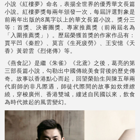
小說《紅樓夢》命名，表揚全世界的優秀華文長篇
小說。紅樓夢獎每兩年頒發一次，每屆評選對象是
前兩年出版的8萬字以上的華文長篇小說。獎分三
等：首獎、決審團獎、專家推薦獎（前兩屆名為
「入圍推薦獎」）。歷屆榮獲首獎的作家作品有：
賈平凹《秦腔》、莫言《生死疲勞》、王安憶《天
香》黃碧雲《烈佬傳》等。
《燕食記》是繼《朱雀》《北鳶》之後，葛亮的第
三部長篇小說，勾勒出中國傳統美食背後的歷史傳
奇。故事以香港點心而起，回望榮貽生與陳五舉兩
代廚師的非凡際遇，師徒代際間的故事如炊煙繚
繞，穿梭廣州、香港雙城，縷述自民國以來，飲食
為時代掀起的風雲變幻。