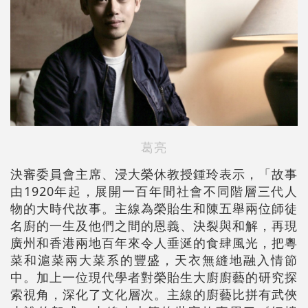
葛亮
決審委員會主席、浸大榮休教授鍾玲表示，「故事
由1920年起，展開一百年間社會不同階層三代人
物的大時代故事。主線為榮貽生和陳五舉兩位師徒
名廚的一生及他們之間的恩義、決裂與和解，再現
廣州和香港兩地百年來令人垂涎的食肆風光，把粵
菜和滬菜兩大菜系的豐盛，天衣無縫地融入情節
中。加上一位現代學者對榮貽生大廚廚藝的研究探
索視角，深化了文化層次。主線的廚藝比拼有武俠