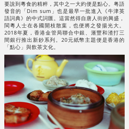
要說到粵食的精粹，其中之一大約便是點心。粤語
發音的「Dim sum」也是最早一批進入《牛津英
語詞典》的中式詞匯。這當然得自唐人街的興盛，
閩粵人士在各國開枝散葉，也便將之發揚光大。
2018年夏，香港金管局聯合中銀、滙豐和渣打三
間銀行推出新鈔系列。20元紙幣主題便是香港的
「點心」與飲茶文化。