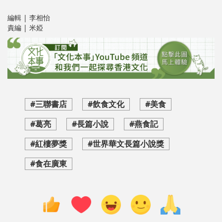
編輯 | 李相怡
責編 | 米婭
#三聯書店
#飲食文化
#美食
#葛亮
#長篇小說
#燕食記
#紅樓夢獎
#世界華文長篇小說獎
#食在廣東