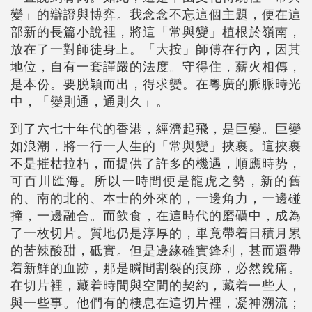
變」的辯證與博弈。我念念不忘這個主題，便在這
部新的長篇小說裡，將這「常與變」植根於嶺南，
放在了一對師徒身上。「大按」師傅在行內，因其
地位，自有一套謹嚴的法度。守得住，薪火相傳，
是本份。要脱穎而出，得求變。在粵廣的脈脈時光
中，「變則通，通則久」。
到了六七十年代的香港，經濟起飛，是巨變。巨變
如浪潮，將一行一人生的「常與變」挾裹。這挾裹
不是摧枯拉朽，而提供了許多的機遇，順應時势，
可百川匯海。所以一時間便是龍虎之勢，新的舊
的、南的北的、本士的外來的，一邊角力，一邊碰
撞，一邊融合。而飲食，在這時代的磨礪中，成為
了一枚切片。質地仍是淳厚的，畢竟帶着日積月累
的苦辣酸甜，砥實。但是邊緣確實鋒利，甚而還帶
着新鮮的血跡，那是瞬間割裂的痕跡，必然銳痛。
在切片裡，藏着時間與空間的契約，藏着一些人，
與一些事。他們有的棲息在這切片裡，凝神溯流；