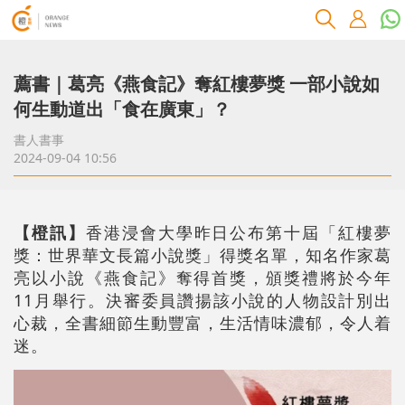
薦書｜葛亮《燕食記》奪紅樓夢獎 一部小說如
何生動道出「食在廣東」？
書人書事
2024-09-04 10:56
【橙訊】
香港浸會大學昨日公布第十屆「紅樓夢
獎：世界華文長篇小說獎」得獎名單，知名作家葛
亮以小說《燕食記》奪得首獎，頒獎禮將於今年
11月舉行。決審委員讚揚該小說的人物設計別出
心裁，全書細節生動豐富，生活情味濃郁，令人着
迷。