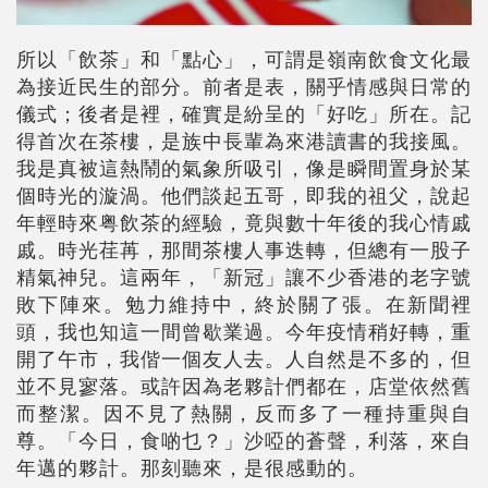
所以「飲茶」和「點心」，可謂是嶺南飲食文化最
為接近民生的部分。前者是表，關乎情感與日常的
儀式；後者是裡，確實是紛呈的「好吃」所在。記
得首次在茶樓，是族中長輩為來港讀書的我接風。
我是真被這熱鬧的氣象所吸引，像是瞬間置身於某
個時光的漩渦。他們談起五哥，即我的祖父，說起
年輕時來粤飲茶的經驗，竟與數十年後的我心情戚
戚。時光荏苒，那間茶樓人事迭轉，但總有一股子
精氣神兒。這兩年，「新冠」讓不少香港的老字號
敗下陣來。勉力維持中，終於關了張。在新聞裡
頭，我也知這一間曾歇業過。今年疫情稍好轉，重
開了午市，我偕一個友人去。人自然是不多的，但
並不見寥落。或許因為老夥計們都在，店堂依然舊
而整潔。因不見了熱關，反而多了一種持重與自
尊。「今日，食啲乜？」沙啞的蒼聲，利落，來自
年邁的夥計。那刻聽來，是很感動的。