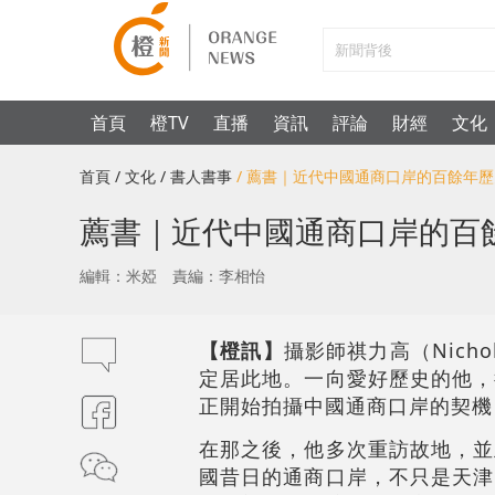
首頁
橙TV
直播
資訊
評論
財經
文化
首頁
/ 文化
/ 書人書事
/ 薦書｜近代中國通商口岸的百餘年
薦書｜近代中國通商口岸的百
編輯：米婭
責編：李相怡
【橙訊】
攝影師祺力高（Nichol
定居此地。一向愛好歷史的他，
正開始拍攝中國通商口岸的契機
在那之後，他多次重訪故地，並
國昔日的通商口岸，不只是天津