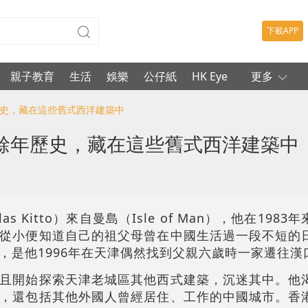
下載APP
親子教育
生活
娛樂
公仔紙
HK Eye
更多
歷史，藏在這些舊式西洋建築中
餘年歷史，藏在這些舊式西洋建築中
as Kitto）來自曼島（Isle of Man），他在198
從小便知道自己的祖父母曾在中國生活過一段不短的
，是他1996年在天津偶然找到父親六歲時一家遷往漢
且開始探索天津老城區其他西式建築，沉迷其中。他
，還包括其他外國人曾經居住、工作的中國城市。香