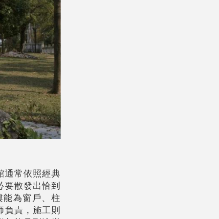
館通常依照經典
必要散發出恰到
樓能為窗戶、柱
師負責，施工則