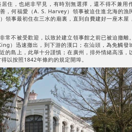
築居住，也絕非罕見，有時別無選擇，還不得不兼用
，何福愛（A. S. Harvey）領事被迫住進北海的
 Brady）領事最初住在三水的廟裏，直到自費建好一座木
非常不被受歡迎，以致於建立領事館之前已被迫撤離
r King）迅速撤出，到下游的漢口；在汕頭，為免觸
近的島上，此舉十分謹慎；在廣州，排外情緒高漲，
）才得以按照1842年條約的規定開埠。