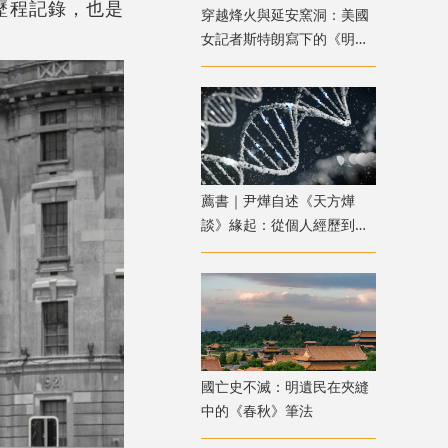
歷程記錄，也是
穿越烽火與延安窯洞：美國
女記者斯特朗寫下的《明日
中國》
薦書｜尹燁自述《天方燁
談》緣起：從個人經歷到生
命科學普及
國亡史不滅：明遺民在夾縫
中的《春秋》筆法