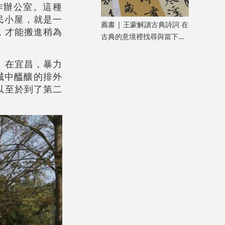
作辦公室。這種
漁民小屋，就是一
薦書 | 王蒙解讀古典詩詞 在
屋，才能搬進稍為
古典的意境裡找尋與當下共
鳴的「新鮮」
。在宜昌，暴力
發城中醞釀的排外
以至於到了第二