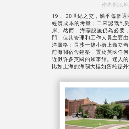
作者配以地
19 、20世紀之交，幾乎每
經濟成本的考量；二來認識到
岸。然而，海關設施仍為必要
門，但其管理和工作人員主要由
洋風格：長沙一條小街上矗立着
前海關宿舍建築，置於英國任何
近似許多英國的領事館。迷人的
比如上海的海關大樓如舊雄踞外