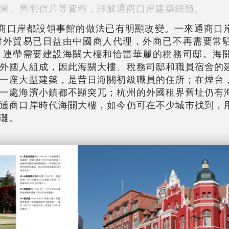
圖、舊明信片等資料，詳解通商口岸建築細節。
個通商口岸都設領事館的做法已有明顯改變。一來通商口
對外貿易已日益由中國商人代理，外商已不再需要常
，連帶需要建設海關大樓和恰當華麗的稅務司邸。海
外國人組成，因此海關大樓、稅務司邸和職員宿舍的
一座大型建築，是昔日海關初級職員的住所；在煙台
一處海濱小鎮都不顯突兀；杭州的外國租界舊址仍有
通商口岸時代海關大樓，如今仍可在不少城市找到，
灘。