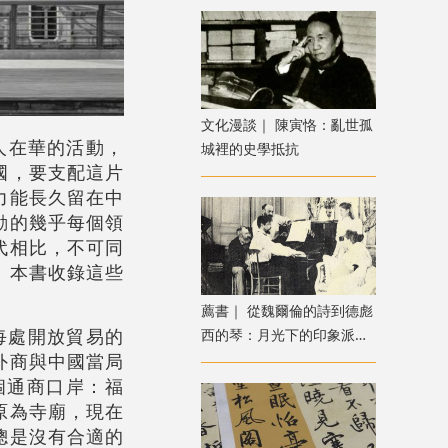
文化漫談｜ 陳寅恪：亂世孤
人在華的活動，
城裡的史學抵抗
國，要支配這片
力能長久留在中
動的幾乎每個領
代相比，不可同
。本書收錄這些
薦書｜ 從魏爾倫的詩到德彪
每處開放貿易的
西的琴：月光下的印象派音
外商與中國當局
樂之旅
個通商口岸：福
原為寺廟，現在
總是沒有合適的