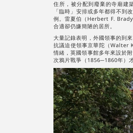
住所，被分配到廢棄的寺廟建
「臨時」安排或多年都得不到改善
例。雷夏伯（Herbert F.
合適卻仍嫌簡陋的居所。
大量記錄表明，外國領事的到來
抗議迫使領事京華陀（Walte
情緒，英國領事館多年來設於附
次鴉片戰爭（1856─1860年