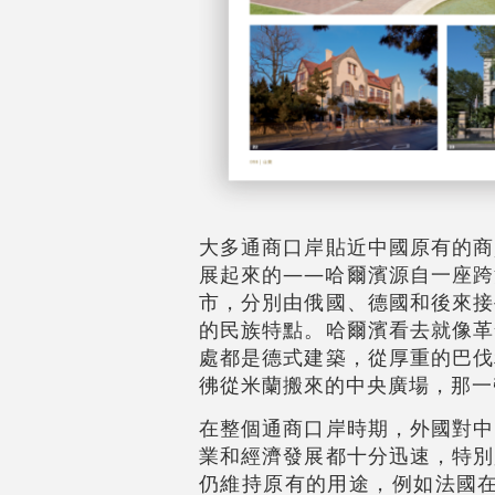
大多通商口岸貼近中國原有的商
展起來的——哈爾濱源自一座跨
市，分別由俄國、德國和後來接
的民族特點。哈爾濱看去就像革
處都是德式建築，從厚重的巴伐
彿從米蘭搬來的中央廣場，那一
在整個通商口岸時期，外國對中
業和經濟發展都十分迅速，特別
仍維持原有的用途，例如法國在