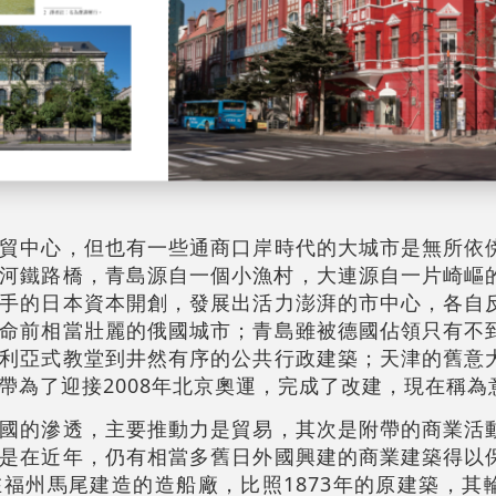
貿中心，但也有一些通商口岸時代的大城市是無所依
河鐵路橋，青島源自一個小漁村，大連源自一片崎嶇
手的日本資本開創，發展出活力澎湃的市中心，各自
命前相當壯麗的俄國城市；青島雖被德國佔領只有不
利亞式教堂到井然有序的公共行政建築；天津的舊意
帶為了迎接2008年北京奧運，完成了改建，現在稱為
國的滲透，主要推動力是貿易，其次是附帶的商業活
是在近年，仍有相當多舊日外國興建的商業建築得以
福州馬尾建造的造船廠，比照1873年的原建築，其