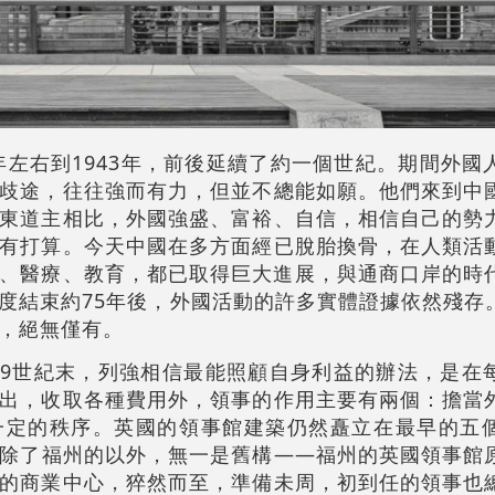
0年左右到1943年，前後延續了約一個世紀。期間外國
歧途，往往強而有力，但並不總能如願。他們來到中
東道主相比，外國強盛、富裕、自信，相信自己的勢
有打算。今天中國在多方面經已脫胎換骨，在人類活
、醫療、教育，都已取得巨大進展，與通商口岸的時
度結束約75年後，外國活動的許多實體證據依然殘存
，絕無僅有。
到19世紀末，列強相信最能照顧自身利益的辦法，是在
出，收取各種費用外，領事的作用主要有兩個：擔當
一定的秩序。英國的領事館建築仍然矗立在最早的五
除了福州的以外，無一是舊構——福州的英國領事館
的商業中心，猝然而至，準備未周，初到任的領事也