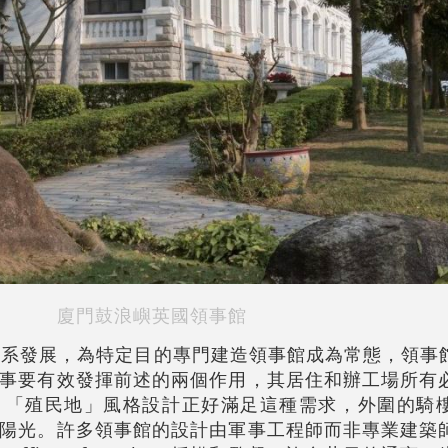
廈門鼓浪嶼英國領事館
體系發展，為特定目的專門建造領事館成為常態，領事
事要有效發揮前述的兩個作用，其居住和辦工場所有
。「殖民地」風格設計正好滿足這種需求，外圍的騎
陽光。許多領事館的設計由軍事工程師而非專業建築