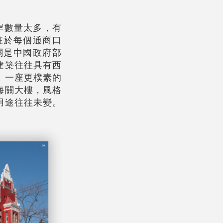
岸數量太多，有
駐於每個通商口
關是中國政府部
建築往往具有西
，一座更樸素的
海關大樓，風格
用途往往未變。