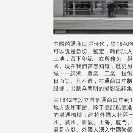
中國的通商口岸時代，從184
可以說是急切、堅定，時而誤入
土地，留下印記，在所難免。與
國。現在我們當然知道，歷史另
域——經濟、農業、工業、技術
日而語。只不過，在通商口岸制
證據，出版為簡明的攝影記錄集
由1842年設立首個通商口岸
地方設領事館。除了登記船隻進
的溝通橋樑；維持外國人社區
州、廣州、寧波、上海、廈門。
還是寺廟。外國人湧入中國繁榮