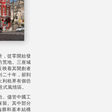
傍，從零開始發
的荒地。三座城
反映着其開創者
到二十年，卻到
大利租界有個彷
意式風情區。
動。儘管中國工
保留。其中部分
輪廓和基本結構