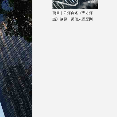
薦書｜尹燁自述《天方燁
談》緣起：從個人經歷到生
命科學普及