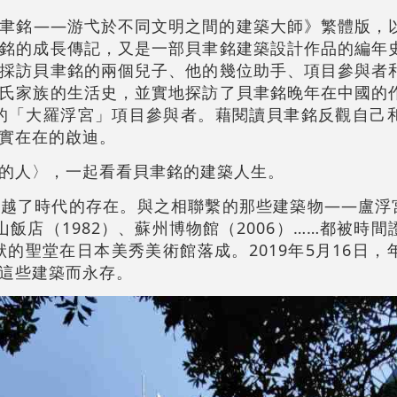
聿銘——游弋於不同文明之間的建築大師》繁體版，
銘的成長傳記，又是一部貝聿銘建築設計作品的編年
採訪貝聿銘的兩個兒子、他的幾位助手、項目參與者
氏家族的生活史，並實地探訪了貝聿銘晚年在中國的
的「大羅浮宮」項目參與者。藉閱讀貝聿銘反觀自己
實在在的啟迪。
的人〉，一起看看貝聿銘的建築人生。
越了時代的存在。與之相聯繫的那些建築物——盧浮宮（M
、香山飯店（1982）、蘇州博物館（2006）……都被時
狀的聖堂在日本美秀美術館落成。2019年5月16日
這些建築而永存。