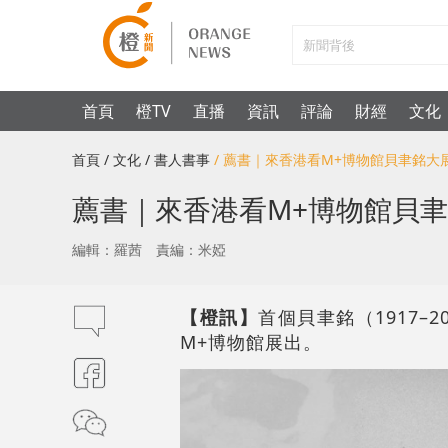
首頁
橙TV
直播
資訊
評論
財經
文化
首頁
/ 文化
/ 書人書事
/ 薦書｜來香港看M+博物館貝聿銘大
薦書｜來香港看M+博物館貝
編輯：羅茜
責編：米婭
【橙訊】
首個貝聿銘（1917
M+博物館展出。