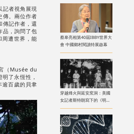
以記者視角展現
史傳。兩位作者
和傳記作者，還
作品，詢問了包
蔡皋亮相第40屆IBBY世界大
和周遭世界，能
會 中國鄉村閱讀特展啟幕
usée du
間證明了永恆性，
，年逾百歲的貝聿
穿越烽火與延安窯洞：美國
女記者斯特朗寫下的《明日
中國》