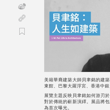
美籍華裔建築大師貝聿銘的建築
東館、巴黎大羅浮宮、香港中銀
展覽主題反映貝聿銘如何游刃於
對於傳統的嶄新演繹。展品將包
為首次曝光。