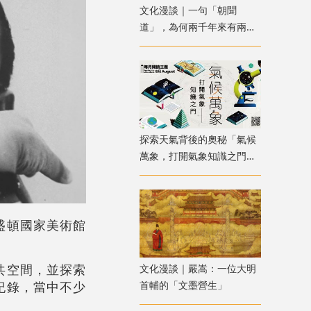
文化漫談｜一句「朝聞
道」，為何兩千年來有兩種
解讀？
探索天氣背後的奧秘「氣候
萬象，打開氣象知識之門」
主題書展
盛頓國家美術館
共空間，並探索
文化漫談｜嚴嵩：一位大明
紀錄，當中不少
首輔的「文墨營生」