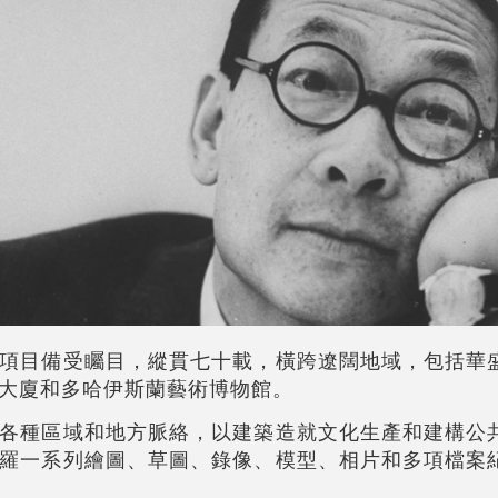
項目備受矚目，縱貫七十載，橫跨遼闊地域，包括華
大廈和多哈伊斯蘭藝術博物館。
各種區域和地方脈絡，以建築造就文化生產和建構公
羅一系列繪圖、草圖、錄像、模型、相片和多項檔案