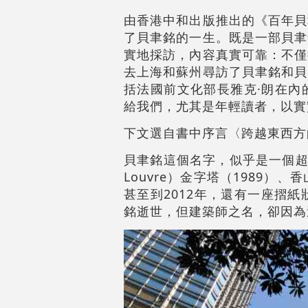
由香港中和出版推出的《百年貝
了貝聿銘的一生。既是一部貝聿
實地採訪，內容真實可靠：不僅
去上海和蘇州尋訪了貝聿銘和貝
括法國前文化部長雅克·朗在內
給我們，尤其是年輕讀者，以實
下文選自書中序言〈跨越東西方
貝聿銘這個名字，似乎是一個超
Louvre）金字塔（1989）
甚至到2012年，還有一座摺紙
銘逝世，但建築師之名，卻因為