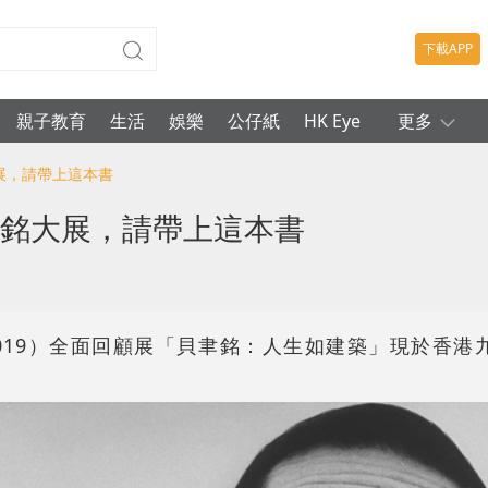
下載APP
親子教育
生活
娛樂
公仔紙
HK Eye
更多
展，請帶上這本書
聿銘大展，請帶上這本書
–2019）全面回顧展「貝聿銘：人生如建築」現於香港