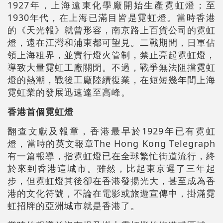
1927年，上海遠東化學廠開始生產霓虹燈；至
1930年代，在上海已滿目皆是霓虹燈。當時香港
的《天光報》就曾形容，南京路上百貨公司的霓虹
燈，遠在江灣和浦東都可望見。二戰期間，日軍佔
領上海租界，並實行燈火管制，禁止亮起霓虹燈，
導致大量霓虹工廠關閉。不過，戰爭無法阻擋霓虹
燈的熱潮，戰後工廠陸續復業，在短短幾年間上海
霓虹業的發展迅速達至高峰。
香港首個霓虹燈
翻查文獻及報章，香港最早於1929年已有霓虹
燈，當時的英文報章The Hong Kong Telegraph
有一篇報導，指霓虹燈已在全球繁忙街道流行，終
於來到香港這城市。雖然，比起東京遲了三年起
步，但霓虹燈其後卻在香港發揚光大，甚至成為香
港的文化符號，不論在電影或旅遊宣傳中，掛滿霓
虹招牌的亞洲城市就是香港了。