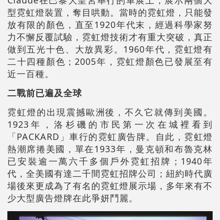
Claude在巴黎大皇宮舉行的車展上，展示兩個大
型霓虹燈裝置，奪目哄動。當時的霓虹燈，只能發
放有限的顏色，直至1920年代末，經過科學家努
力不懈反覆試驗，霓虹燈技術才有重大突破，真正
做到五光十色、大放異彩。1960年代，霓虹燈有
二十四種顏色；2005年，霓虹燈顏色已發展至有
近一百種。
二戰前已遍及全球
霓虹燈的出現震撼歐洲後，不久它就傳到美國。
1923年，洛杉磯的市民第一次在城裡看到
「PACKARD」車行的霓虹廣告牌。自此，霓虹燈
熱潮席捲美國，單在1933年，曼克頓和布魯克林
已安裝逾一萬六千多個戶外霓虹招牌；1940年
代，全美國有達二千間霓虹招牌公司；紐約時代廣
場後來更成為了有名的霓虹燈展示場，多年來有不
少大型廣告燈牌在此爭妍鬥麗。