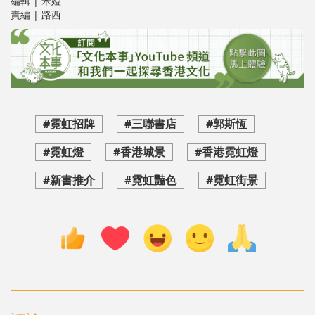
編輯 | 米婭
責編 | 路西
#霓虹招牌
#三聯書店
#郭斯恆
#霓虹燈
#香港城景
#香港霓虹燈
#新書推介
#霓虹豔色
#霓虹街景