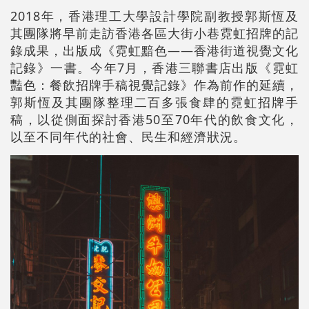
2018年，香港理工大學設計學院副教授郭斯恆及
其團隊將早前走訪香港各區大街小巷霓虹招牌的記
錄成果，出版成《霓虹黯色——香港街道視覺文化
記錄》一書。今年7月，香港三聯書店出版《霓虹
豔色：餐飲招牌手稿視覺記錄》作為前作的延續，
郭斯恆及其團隊整理二百多張食肆的霓虹招牌手
稿，以從側面探討香港50至70年代的飲食文化，
以至不同年代的社會、民生和經濟狀況。