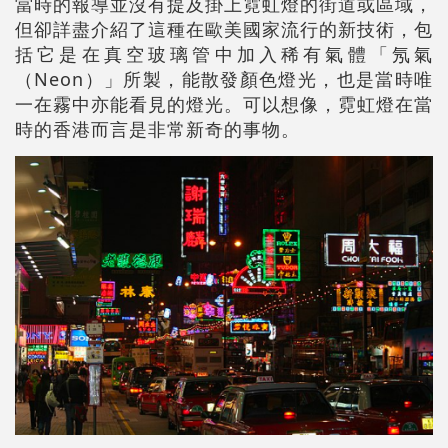
當時的報導並沒有提及掛上霓虹燈的街道或區域，
但卻詳盡介紹了這種在歐美國家流行的新技術，包
括它是在真空玻璃管中加入稀有氣體「氖氣
（Neon）」所製，能散發顏色燈光，也是當時唯
一在霧中亦能看見的燈光。可以想像，霓虹燈在當
時的香港而言是非常新奇的事物。