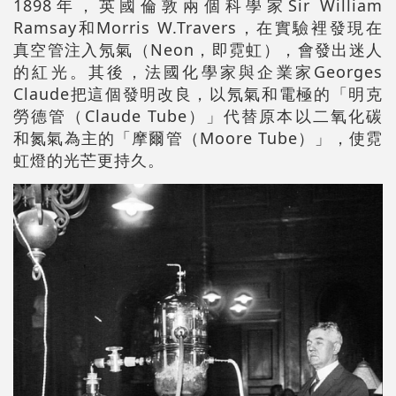
1898年，英國倫敦兩個科學家Sir William
Ramsay和Morris W.Travers，在實驗裡發現在
真空管注入氖氣（Neon，即霓虹），會發出迷人
的紅光。其後，法國化學家與企業家Georges
Claude把這個發明改良，以氖氣和電極的「明克
勞德管（Claude Tube）」代替原本以二氧化碳
和氮氣為主的「摩爾管（Moore Tube）」，使霓
虹燈的光芒更持久。