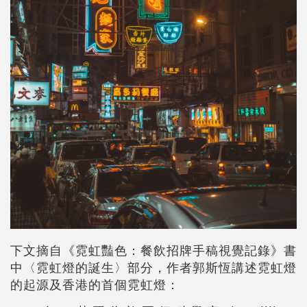
下文摘自《霓虹豔色：餐飲招牌手稿視覺記錄》書
中〈霓虹燈的誕生〉部分，作者郭斯恆講述霓虹燈
的起源及香港的首個霓虹燈：