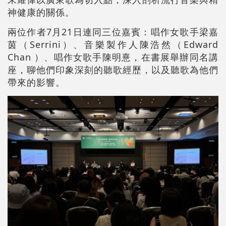
神健康的關係。
兩位作者7月21日連同三位嘉賓：唱作女歌手梁嘉
茵（Serrini）、音樂製作人陳浩然（Edward
Chan ）、唱作女歌手陳明憙，在書展舉辦同名講
座，聊他們印象深刻的聽歌經歷，以及聽歌為他們
帶來的影響。