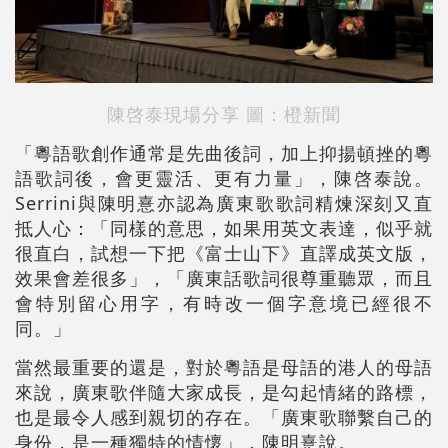
陳啓泰現場分享 圖：橙新聞
「粵語歌創作通常是先曲後詞，加上抑揚頓挫的粵
語歌詞後，會更靈活、更有力量」，陳啓泰說。
Serrini與陳明憙亦認為廣東歌歌詞精煉深刻又直
抵人心：「同樣的意思，如果用英文表達，似乎就
很直白，試想一下把《富士山下》直譯成英文版，
效果會差很多」，「廣東話歌詞很尊重聽眾，而且
會特別留心用字，有時改一個字意境已經很不
同。」
當然最重要的還是，對於粵語是母語的港人的母語
來說，廣東歌伴隨大家成長，是勾起情緒的路標，
也是最令人感到親切的存在。「廣東歌聯繫自己的
身份，是一種獨特的情懷」，陳明憙說。