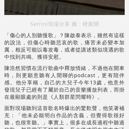
Serrini現場分享 圖：橙新聞
「傷心的人別聽慢歌」？陳啟泰表示，雖然有這樣
的說法，但傷心時聽悲哀的歌，痛苦未必變本加
厲，相反可能以毒攻毒，或者從講述類似境遇的歌
中找到共鳴、獲得安慰。
陳浩然習慣在流行歌曲中釋放情緒，不過他在開車
時，則更願意聽有人閒聊的podcast，更有陪伴
感。他分享稱，自己的大兒子今年13歲，他意外
發現兒子已經有了屬於自己的音樂播放列表，而掛
在最顯眼處的則是《人類群星閃耀時》。
面對現場聽到這首歌名時爆出的驚歎聲，他笑著補
充：「他未必能明白作品的含義，但覺得歌很好
聽，也很常聽。」事實上，很多在成長過程中聽過