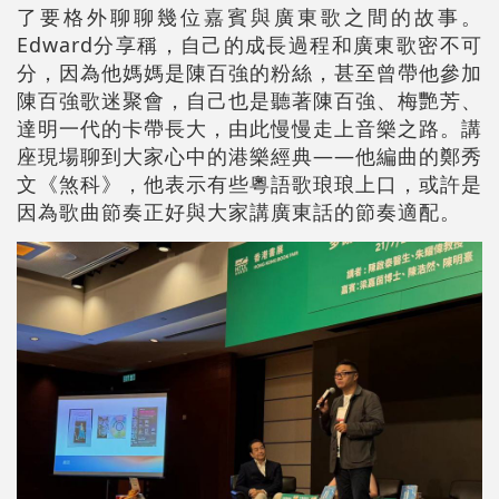
了要格外聊聊幾位嘉賓與廣東歌之間的故事。
Edward分享稱，自己的成長過程和廣東歌密不可
分，因為他媽媽是陳百強的粉絲，甚至曾帶他參加
陳百強歌迷聚會，自己也是聽著陳百強、梅艷芳、
達明一代的卡帶長大，由此慢慢走上音樂之路。講
座現場聊到大家心中的港樂經典——他編曲的鄭秀
文《煞科》，他表示有些粵語歌琅琅上口，或許是
因為歌曲節奏正好與大家講廣東話的節奏適配。