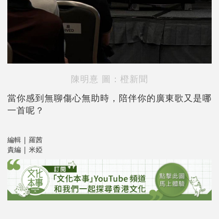
陳明憙 圖：橙新聞
當你感到無聊傷心無助時，陪伴你的廣東歌又是哪
一首呢？
編輯 | 羅茜
責編 | 米婭