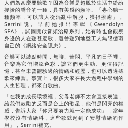
人們為甚麼要聽歌？因為音樂是超脫於生活中紛紛
擾擾的聲音的一種，具有美感的頻率。「專心聽一
種頻率，可以讓人從混亂中解脫，獲得療癒」，
Serrini說。早前她推出專輯《Gwendolyn
SPA》，試圖開啟音頻治療系列，她有時也會觀察
身邊的人在聽甚麼歌，還曾聽到地盤工人無限循環
自己的《網絡安全隱患》。
音樂可以裝點時間，無聊、苦悶、平凡的日子裡，
音樂為它們增添色彩，讓它們更生動、更值得記
憶，甚至未曾體驗過的情緒和經歷，也可以透過聽
歌來練習。事實上，很多大家在長大過程中學到的
人生哲理，都來自歌曲。
「在我的成長環境裡，父母老師不太會直接表達，
給我們鼓勵的反而是台上的歌星，他們是閃亮的權
威，告訴大家『你只要努力就一定能成功』，當年
學校沒有情緒科，這些歌就起到了安慰情緒的作
用」，Serrini補充。