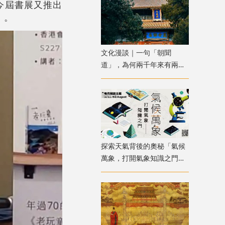
今屆書展又推出
》。
文化漫談｜一句「朝聞
道」，為何兩千年來有兩種
解讀？
探索天氣背後的奧秘「氣候
萬象，打開氣象知識之門」
主題書展