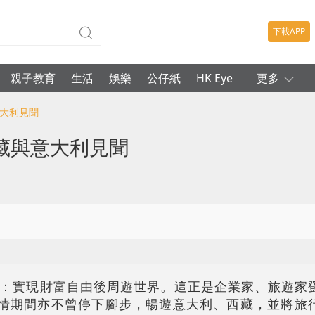
下載APP
親子教育
生活
娛樂
公仔紙
HK Eye
更多
意大利見聞
藏與意大利見聞
：實現財富自由後周遊世界。這正是企業家、旅遊家
疫情期間亦不曾停下腳步，暢遊意大利、西藏，並將旅