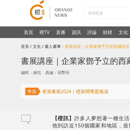
首頁
橙TV
直播
資訊
評論
財經
文化
首頁
/ 文化
/ 書人書事
/ 書展講座｜企業家鄧予立的西藏與
書展講座｜企業家鄧予立的西
編輯：婉忱
責編：張艷玲
香港書展2024 | 橙新聞專題報道
專題
【橙訊】
許多人夢想著一種生活
他到訪近150個國家和地區，