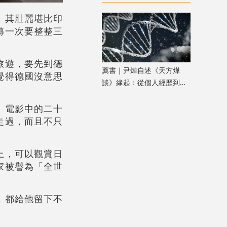
中國》
，其壯麗堪比印
轉一次要整整三
旅遊，要先到德
薦書｜尹燁自述《天方燁
覺得德國沒意思
談》緣起：從個人經歷到生
命科學普及
。電影中的二十
走過，而且不只
上，可以觀賞日
家被譽為「全世
，都給他留下不