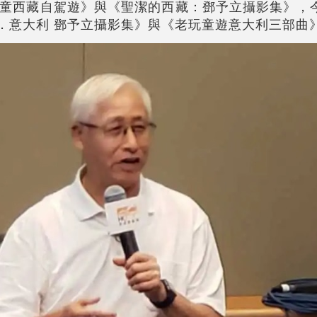
童西藏自駕遊》與《聖潔的西藏：鄧予立攝影集》，
se定格．意大利 鄧予立攝影集》與《老玩童遊意大利三部曲