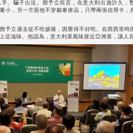
扒手、騙子出沒。
鄧予立
坦言，在意大利出遊許久，
量小，另一方面他不穿戴奢侈品，只帶兩張信用卡，
鄧予立
過去從不吃披薩，因覺得不好吃。在西西里時
上這滋味。他認為，意大利菜風味接近亞洲菜，讓人