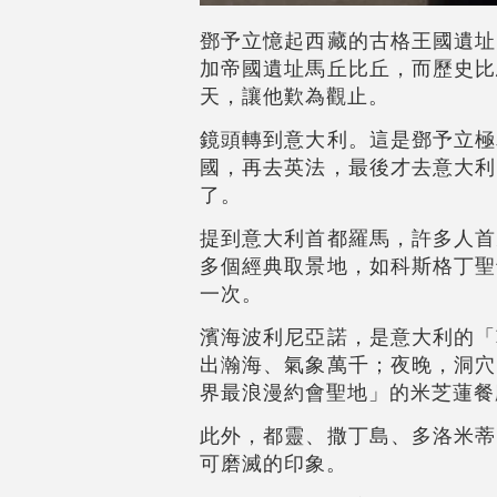
鄧予立
憶起西藏的古格王國遺址
加帝國遺址馬丘比丘，而歷史比
天，讓他歎為觀止。
鏡頭轉到意大利。這是
鄧予立
極
國，再去英法，最後才去意大利
了。
提到意大利首都羅馬，許多人首
多個經典取景地，如科斯格丁聖
一次。
濱海波利尼亞諾，是意大利的「
出瀚海、氣象萬千；夜晚，洞穴
界最浪漫約會聖地」的米芝蓮
此外，都靈、撒丁島、多洛米蒂
可磨滅的印象。