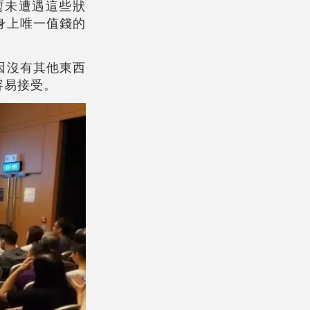
暫未遭遇這些狀
身上唯一值錢的
因沒有其他東西
容易接受。