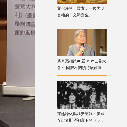
文化漫談｜嚴嵩：一位大明
首輔的「文墨營生」
蔡皋亮相第40屆IBBY世界大
會 中國鄉村閱讀特展啟幕
穿越烽火與延安窯洞：美國
女記者斯特朗寫下的《明日