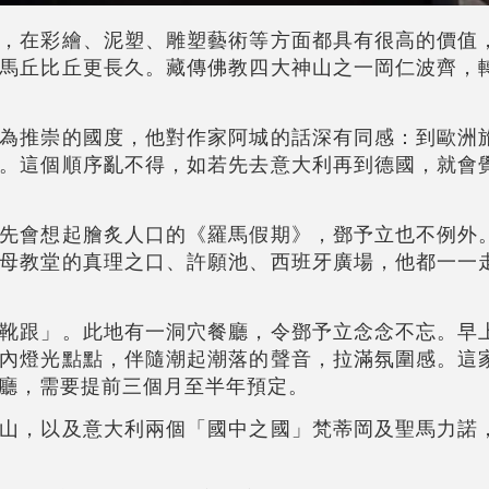
，在彩繪、泥塑、雕塑藝術等方面都具有很高的價值
馬丘比丘更長久。藏傳佛教四大神山之一岡仁波齊，
為推崇的國度，他對作家阿城的話深有同感：到歐洲
。這個順序亂不得，如若先去意大利再到德國，就會
先會想起膾炙人口的《羅馬假期》，
鄧予立
也不例外
母教堂的真理之口、許願池、西班牙廣場，他都一一
靴跟」。此地有一洞穴餐廳，令
鄧予立
念念不忘。早
內燈光點點，伴隨潮起潮落的聲音，拉滿氛圍感。這
餐廳，需要提前三個月至半年預定。
山，以及意大利兩個「國中之國」梵蒂岡及聖馬力諾